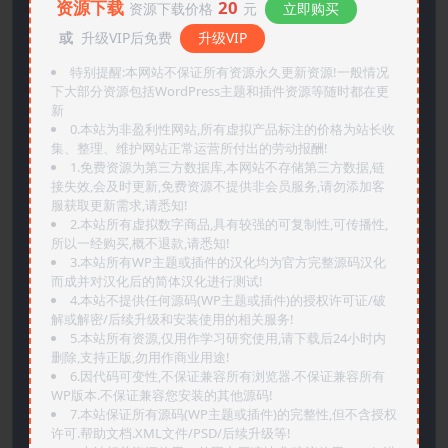
资源下载
20
资源下载价格
元
立即购买
或
升级VIP后免费
升级VIP
特别提醒:本网站不保证所有资源永久更新资源!一般情况
下大部分资源包括WordPress主题和插件资源等随时都在更
新
0.本站为非盈利性网站,所有虚拟产品标注的价格为站长收
集、整理、维护网站正常运营所付出的劳动报酬!
1.免费资源为第三方数据库,本网站不存储第三方数据,链
接失效,会及时更新,免费资源不提供非会员服务,请勿添加客
服获取更新需求,请悉知!
2.本站所有虚拟数字商品,具有较强的可复制性,可传播性,
所以一经购买,概不退款,请悉知!
3.本站所有WP主题或插件的汉化均为官方完整源码汉化
而成并对汉化后的简体汉化进行测试!
4.本站不提供任何源码(WP主题或插件)的授权许可证/破
解或解密/后续升级和安装使用的相关服务!
5.本站所有资源,仅用作学习研究使用,请下载后24小时内
删除,支持正版,勿用作商业用途!
6.因代码可变性,不保证兼容所有浏览器.不保证兼容所有
WP版本.不保证兼容您安装的其他源码!
7.本站保证所有源码(WP主题或插件)的完整性,但不含授权
许可.帮助文档.XML文件/PSD/后续升级等!