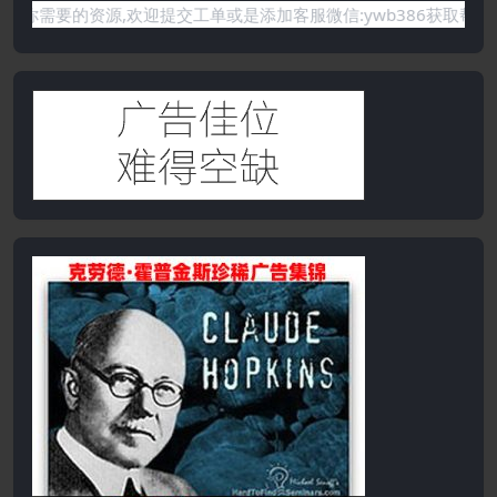
需要的资源,欢迎提交工单或是添加客服微信:ywb386获取帮助！