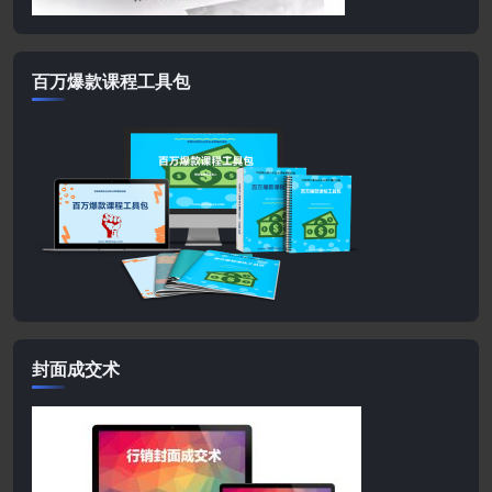
百万爆款课程工具包
封面成交术