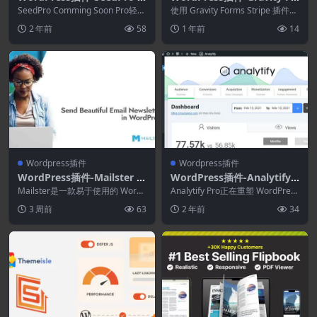
omming Soon Pro 6.18.9
rms Stripe Add-On 5.9.2
SeedPro Comming Soon Pro轻松
使用 Gravity Forms Stripe 插件，
设置令人惊叹的即将推出的页面...
您可以捕获一次性信用卡付款...
2 年前
58
1 年前
14
Wordpress插件
Wordpress插件
WordPress插件-Mailster 4.
WordPress插件-Analytify
1.18–WordPress电子邮件通
Addons[Analytify Pro拓展]
Mailster是一款易于使用的 WordP
Analytify Pro正在重塑 WordPress
讯插件
ress 电子邮件通讯插件。轻松创
-WordPress中的谷歌分析插
中的 Google An...
3 周前
63
2 年前
34
建...
件