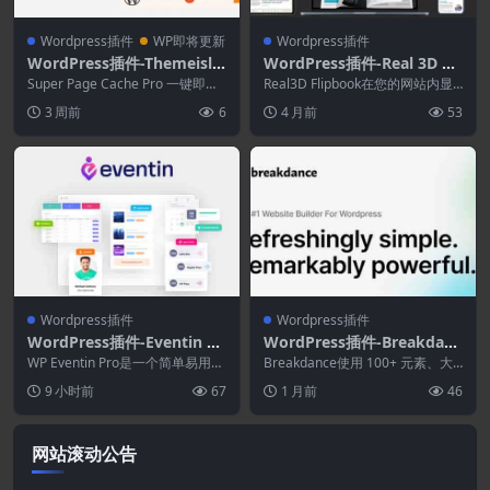
Wordpress插件
WP即将更新
Wordpress插件
WordPress插件-Themeisle
WordPress插件-Real 3D Fli
Super Page Cache Pro 5.3.
pBook PDF Viewer WordP
Super Page Cache Pro 一键即可
Real3D Flipbook在您的网站内显
2
瞬间提升您的 WordPres...
ress Plugin 4.20.0
示了您的PDF-S或图像作为超现实
3 周前
6
4 月前
53
的...
Wordpress插件
Wordpress插件
WordPress插件-Eventin Pr
WordPress插件-Breakdanc
o 4.1.17–活动管理器和活动
e 2.8.0-WordPress网站建设
WP Eventin Pro是一个简单易用的
Breakdance使用 100+ 元素、大
门票插件
WooCommerce Event...
者
型菜单构建器、表单构建器、Woo
9 小时前
67
1 月前
46
Co...
网站滚动公告