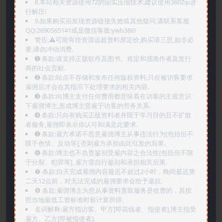
8.本站相关资源使用7Z的固实压缩技术,建议使用360Zip进
行解压!
9.如果购买后发现资源链接失效或其他疑问,请联系客服
QQ:2690565141或是微信客服:ywb386!
警告:⚠️可能有些资源远超资料原定价,购买请三思,如非必
要,请勿冲动消费.
➊️ 条款:请支持正版软件及图书。肯定和感激作者及发行
商的社会贡献.
➋️ 条款:站点不存储和发布任何版权资料,只在被访客要求
雇佣后才会在其指示下处理要求的相关内容.
➌️ 条款:向博主支付任何费用都意味着在访客的主观意识
下雇佣博主,形成博主受雇于访客的劳务关系.
➍️ 条款:只向有购买正版资料者并限于学习目的且不扩散
者服务,雇佣即表示你认可和满足此要求.
➎ 条款:雇方承诺不恶意雇佣博主从事违法行为[包括但不
限于色情、反动等],否则雇方承担由此引发的后果.
➏️ 条款:博主也不负责鉴别受雇内容之合法性[包括但不限
于分裂、犯罪等], 雇方需自行鉴别和承担相关后果.
❼ 条款:白天完成雇佣内容最迟不超过2小时，晚间最迟第
二天12点前，对无法完成的雇佣要求会给予退款.
❽ 条款:雇佣博主为您从事资料查取服务是收费的，其按
照当地最低工资标准时薪计算所得.
名词解释:雇方指访客、甲方[即花钱者、指使者],博主指受
雇方、乙方[即被指使者].