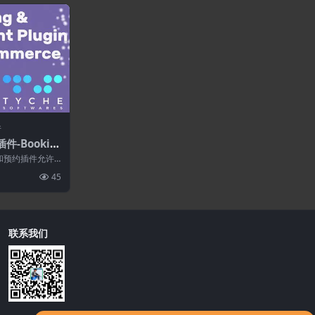
件
插件-Bookin
t Plugin fo
预订和预约插件允许
 7.5.0
时间的预订。 销
45
联系我们