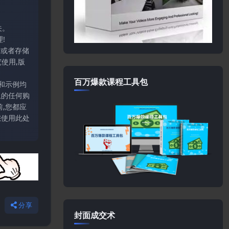
关。
!
输或者存储
使用,版
百万爆款课程工具包
和示例均
上的任何购
,您都应
您使用此处
分享
封面成交术