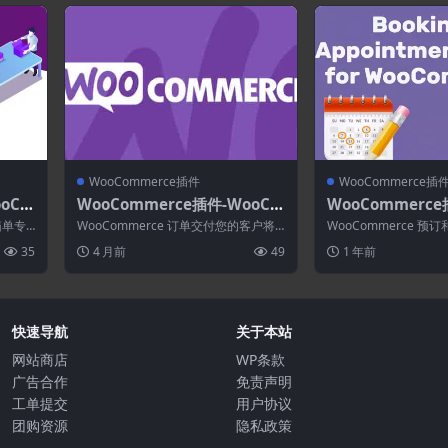
WooCommerce插件
WooCommerce插
oCo
WooCommerce插件-WooCo
WooCommerce
& Pa
mmerce Order Delivery 4.
g & Appointmen
装箱单专
WooCommerce 订单交付您的客户将
WooCommerce 
l 2.1
0.0
r WooCommerce
从店主管理的一系列可能性中获得有关
您捕获各种基于日期或
35
4 月前
49
1 年前
包裹...
售...
快速导航
关于本站
网站商店
WP条款
广告合作
免责声明
工单提交
用户协议
团购资源
隐私政策