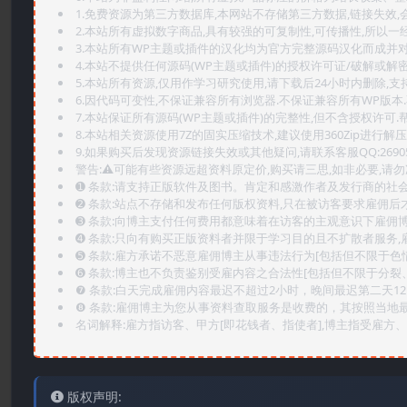
1.免费资源为第三方数据库,本网站不存储第三方数据,链接失效,
2.本站所有虚拟数字商品,具有较强的可复制性,可传播性,所以一经
3.本站所有WP主题或插件的汉化均为官方完整源码汉化而成并
4.本站不提供任何源码(WP主题或插件)的授权许可证/破解或解
5.本站所有资源,仅用作学习研究使用,请下载后24小时内删除,支
6.因代码可变性,不保证兼容所有浏览器.不保证兼容所有WP版本
7.本站保证所有源码(WP主题或插件)的完整性,但不含授权许可.帮助
8.本站相关资源使用7Z的固实压缩技术,建议使用360Zip进行解压
9.如果购买后发现资源链接失效或其他疑问,请联系客服QQ:2690565
警告:⚠️可能有些资源远超资料原定价,购买请三思,如非必要,请勿
➊️ 条款:请支持正版软件及图书。肯定和感激作者及发行商的社会
➋️ 条款:站点不存储和发布任何版权资料,只在被访客要求雇佣
➌️ 条款:向博主支付任何费用都意味着在访客的主观意识下雇佣
➍️ 条款:只向有购买正版资料者并限于学习目的且不扩散者服务
➎ 条款:雇方承诺不恶意雇佣博主从事违法行为[包括但不限于色
➏️ 条款:博主也不负责鉴别受雇内容之合法性[包括但不限于分裂
❼ 条款:白天完成雇佣内容最迟不超过2小时，晚间最迟第二天1
❽ 条款:雇佣博主为您从事资料查取服务是收费的，其按照当地
名词解释:雇方指访客、甲方[即花钱者、指使者],博主指受雇方、乙
版权声明: