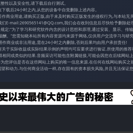
完整性以及安全性,请下载后自行测试。
在下载后24小时之内,从您的设备中自觉删除上述内容。
若作商业用途,请购买正版,由于未及时购买正版发生的侵权行为,与本站无
mail:2690565141@QQ.com,我们会在收到信息后尽快给予删除处理
条规定:“为了学习和研究软件内含的设计思想和原理,通过安装、显示、传
报酬。”您需知晓本站所有内容资源均来源于网络,仅供用户交流学习与研究
作商业或非法用途,需在24小时之内删除,否则后果均由用户承担责任!
任何关于实际收益或实际结果示例的声明均可应要求进行验证.所使用的推荐
得相同或类似的结果.音频采访可能包含附属链接,可能会因您在后续网站
访作为您评估是否在这些网站上购买的唯一信息来源.在任何在线网站购买之前
望和动力.与任何商业活动一样,存在固有的资本损失风险,并且无法保证