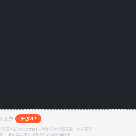
P后免费
升级VIP
源包括WordPress主题和插件资源等随时都在更新
整理、维护网站正常运营所付出的劳动报酬!