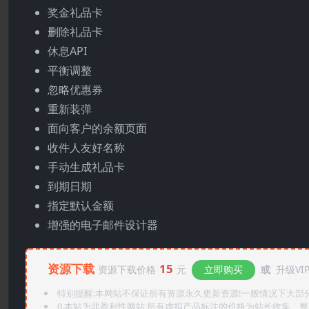
奖金礼品卡
删除礼品卡
休息API
平衡调整
忽略优惠券
重新装弹
面向客户的余额页面
收件人友好名称
手动生成礼品卡
到期日期
指定默认金额
增强的电子邮件设计器
资源下载
15
资源下载价格
元
立即购买
或
升级VI
特别提醒:本网站不保证所有资源永久更新资源!一般情况下大部分资
0.本站为非盈利性网站,所有虚拟产品标注的价格为站长收集、