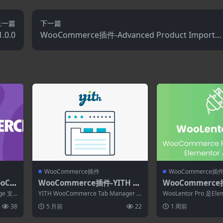
上一篇
下一篇
.0.0
WooCommerce插件-Advanced Product Importer
& Affiliate for WooCommerce 4.11.0
WooCommerce插件
WooCommerce插
oCo
WooCommerce插件-YITH W
WooCommerce
rge
ooCommerce Tab Manager
ntor Pro 2.8.7
ge 支
YITH WooCommerce Tab Manager P
WooLentor Pro 是E
.5
Premium 2.13.0
ce页面生成器Ele
remium在产品页...
器的 WooComme...
38
5 月前
22
1 周前