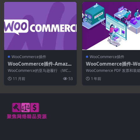
WooCommerce插件
WooCommerce插件
WooCommerce插件-Amazo
WooCommerce插件-Wo
n Fulfillment (MCF) for Woo
mmerce PDF Invoices 
WooCommerce的亚马逊履行 （MC
WooCommerce PDF 发票和
Commerce 4.2.9.1
cking Slips Professiona
F） 非常灵活，可以处理各种运输场
业 WooCommerce PDF...
11 月前
53
1 年前
景，...
6.9