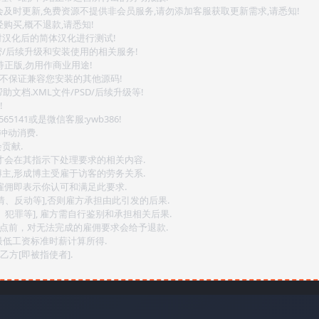
会及时更新,免费资源不提供非会员服务,请勿添加客服获取更新需求,请悉知!
购买,概不退款,请悉知!
对汉化后的简体汉化进行测试!
密/后续升级和安装使用的相关服务!
持正版,勿用作商业用途!
.不保证兼容您安装的其他源码!
文档.XML文件/PSD/后续升级等!
!
141或是微信客服:ywb386!
冲动消费.
贡献.
后才会在其指示下处理要求的相关内容.
博主,形成博主受雇于访客的劳务关系.
,雇佣即表示你认可和满足此要求.
情、反动等],否则雇方承担由此引发的后果.
、犯罪等], 雇方需自行鉴别和承担相关后果.
2点前，对无法完成的雇佣要求会给予退款.
最低工资标准时薪计算所得.
方[即被指使者].