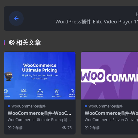
WordPress插件-Elite Video Player 11
相关文章
WooCommerce插件
WooCommerce插件
WooCommerce插件-WooCo
WooCommerce插件-Wo
mmerce Ultimate Pricing
mmerce Elavon Conve
WooCommerce Ultimate Pricing 是 W
WooCommerce Elavon Conver
1.1.6
Payment Gateway 2.14
ooCommer...
付网关接受北美第四大商...
2 年前
75
2 年前