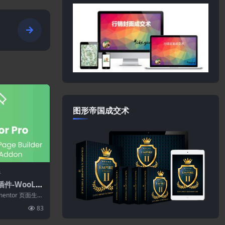
图形帝国成交术
件
插件-WooLe
-WooCommer
lementor 页面生成
mentor插件
83