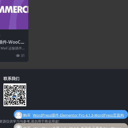
件
插件-WooCo
il 3.4.0
l Mail 运输插件
..
31
联系我们
购买
WordPress插件-Elementor Pro 4.1.3-WordPress页面构
资源仅供学习与参考,请勿用于商业用途!
了
建器插件