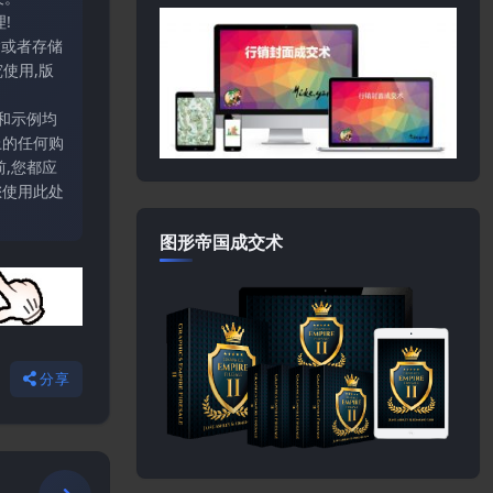
!
输或者存储
使用,版
和示例均
上的任何购
,您都应
您使用此处
图形帝国成交术
分享