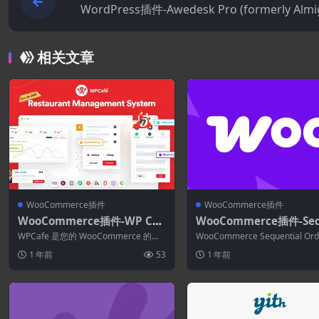
WordPress插件-Awedesk Pro (formerly Almi
Support) 
相关文章
WooCommerce插件
WooCommerce插件
WooCommerce插件-WP Caf
WooCommerce插件-Se
e 2.2.29–WooCommerce的
tial Order Numbers Pr
WPCafe 是您的 WooCommerce 的一
WooCommerce Sequential Ord
餐厅预订.食品菜单和食品订购
WooCommerce 1.21.6
体化餐厅管理插件，允许您使用 ...
mbers Pro...
1 年前
53
1 年前