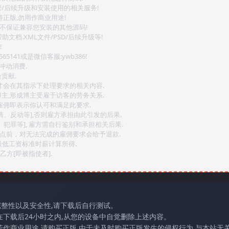
密/后续升级和安装使用的相关服务!
持正版,勿用作商业用途!
.不保证兼容您安装的其他源码!
文档.XML文件/PSD/后续升级等!
!
141或是微信客服:ywb386!
冲动消费.
贡献.
后才会在其指示下处理要求的相关内容.
博主,形成博主受雇于访客的劳务关系.
,雇佣即表示你认可和满足此要求.
情、反动等],否则雇方承担由此引发的后果.
、犯罪等], 雇方需自行鉴别和承担相关后果.
2点前，对无法完成的雇佣要求会给予退款.
最低工资标准时薪计算所得.
方[即被指使者].
完整性以及安全性,请下载后自行测试。
在下载后24小时之内,从您的设备中自觉删除上述内容。
若作商业用途,请购买正版,由于未及时购买正版发生的侵权行为,与本站无