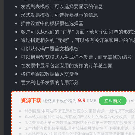
发货列表模板，可以选择要显示的信息
形式发票模板，可选择要显示的信息
插件设置中的模板颜色选择器
客户可以从他们的 “订单” 页面下载每个新订单的形式
通过指定相关的 “元键” ，可以将有关订单和用户的信息
可以从代码中覆盖文档模板
可以启用预览模式以生成样本发票，而无需修改编号
在发票中显示包含应用的折扣的订单总金额
将订单跟踪数据插入交货单
意大利电子发票的专用部分
资源下载
9.9
此资源下载价格为
RMB
立即购买
（V
特别提醒:本网站不保证所有资源永久更新资源!一般情况下大部分资
0.本站为非盈利性网站,所有虚拟产品标注的价格为站长收集、
1.免费资源为第三方数据库,本网站不存储第三方数据,链接失效,
2.本站所有虚拟数字商品,具有较强的可复制性,可传播性,所以一经
3.本站所有WP主题或插件的汉化均为官方完整源码汉化而成并