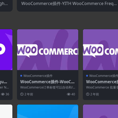
ghty
WooCommerce插件-YITH WooCommerce Frequ
1.9.1
ntly Bought Together Premium 1.58.0
WooCommerce插件
WooCommerce插
quen
WooCommerce插件-WooCo
WooCommerce
o for
mmerce Order Tags 4.1.0
mmerce Bulk Va
er Nu
WooCommerce订单标签可以自动和/
WooCommerce 
ms 1.7.3
或手动分配给您的订单。 WooComm...
的用户从单一表单将产
36
2 年前
40
2 年前
加到...