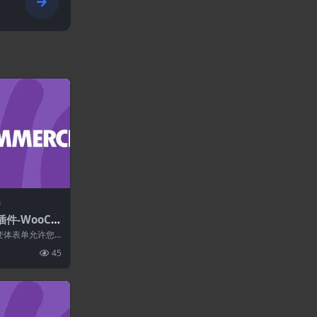
e
件
插件-WooCo
riation For
批量变体表单允许您
品的多个变体添
45