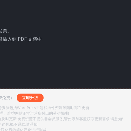
发票。
插入到 PDF 文档中
IP免费）
立即升级
源包括WordPress主题和插件资源等随时都在更新
整理、维护网站正常运营所付出的劳动报酬!
会及时更新,免费资源不提供非会员服务,请勿添加客服获取更新需求,请悉知!
购买,概不退款,请悉知!
对汉化后的简体汉化进行测试!