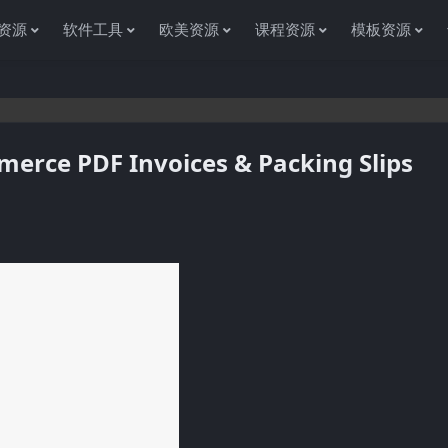
资源
软件工具
欧美资源
课程资源
模板资源
e PDF Invoices & Packing Slips
谢您访问资源杂货铺获取各种信息资源!如果遇到任何问题或是网站没有