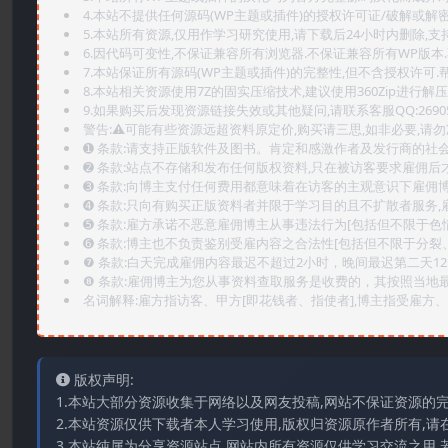
4.本站不提供任何源码(WP主题或插件)的授权许可证/破解或解
5.本站所有资源,仅用作学习研究使用,请下载后24小时内删除,支
6.因代码可变性,不保证兼容所有浏览器.不保证兼容所有WP版本
7.本站保证所有源码(WP主题或插件)的完整性,但不含授权许可.帮助
8.本站相关资源使用7Z的固实压缩技术,建议使用360Zip进行解压
9.如果购买后发现资源链接失效或其他疑问,请联系客服QQ:2690565
警告:⚠️可能有些资源远超资料原定价,购买请三思,如非必要,请勿
➊️ 条款:请支持正版软件及图书。肯定和感激作者及发行商的社会
➋️ 条款:站点不存储和发布任何版权资料,只在被访客要求雇佣
➌️ 条款:向博主支付任何费用都意味着在访客的主观意识下雇佣
➍️ 条款:只向有购买正版资料者并限于学习目的且不扩散者服务
➎ 条款:雇方承诺不恶意雇佣博主从事违法行为[包括但不限于色
➏️ 条款:博主也不负责鉴别受雇内容之合法性[包括但不限于分裂
❼ 条款:白天完成雇佣内容最迟不超过2小时，晚间最迟第二天1
❽ 条款:雇佣博主为您从事资料查取服务是收费的，其按照当地
名词解释:雇方指访客、甲方[即花钱者、指使者],博主指受雇方、乙
版权声明:
1.本站大部分资源收集于网络以及网友投稿,网站不保证资源的
2.本站资源仅供下载者本人学习使用,版权归资源原作者所有,请
3.本站纯属为分享资源站点,网站内所有资源仅供学习交流之用,