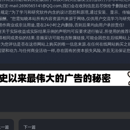
mail:2690565141@QQ.com,我们会在收到信息后尽快给予删除处理
条规定:“为了学习和研究软件内含的设计思想和原理,通过安装、显示、传
报酬。”您需知晓本站所有内容资源均来源于网络,仅供用户交流学习与研究
作商业或非法用途,需在24小时之内删除,否则后果均由用户承担责任!
任何关于实际收益或实际结果示例的声明均可应要求进行验证.所使用的推荐
得相同或类似的结果.音频采访可能包含附属链接,可能会因您在后续网站
访作为您评估是否在这些网站上购买的唯一信息来源.在任何在线网站购买之前
望和动力.与任何商业活动一样,存在固有的资本损失风险,并且无法保证
上一篇
下一篇