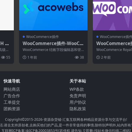
WooCommerce插件
WooCommerce插
TH W
WooCommerce插件-WooCo
WooCommerce
acki
mmerce Checkout Field Edi
mmerce Royal Ma
踪高级版
WooCommerce 结账字段编辑器和管
WooCommerce Roya
tor and Manager Pro 4.1.1
...
理器插件可帮助您管理 WooComme...
允许您向客户提供 Roya.
55
1 年前
38
2 年前
快速导航
关于本站
网站商店
WP条款
广告合作
免责声明
工单提交
用户协议
团购资源
隐私政策
Copyright©2015-2026
-资源杂货铺-汇集互联网各种精品资源分享与交流平台!
.请去支持原创者,去购买他们的产品,是一件非常值得的事情.除特别声明外,站内所有
互联网ICP备案:渝ICP备20003853号[若侵权,请告知,立即删-找站长微信扫描二维码]