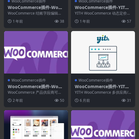
WooCommerce插件
WooCommerce插件
WooCommerce插件-WooC
WooCommerce插件-YITH
ommerce Checkout Field
WooCommerce Dynamic
WooCommerce 结账字段编辑器
YITH WooCommerce 动态定价和
Editor and Manager Pro 4.
和管理器插件可帮助您管理 WooC
Pricing and Discounts Pre
折扣无效通过动态折扣和价格规则
1 年前
38
1 年前
57
omme...
提高转...
1.1
mium 4.15.0
WooCommerce插件
WooCommerce插件
WooCommerce插件-WooC
WooCommerce插件-YITH
ommerce Product Vendor
WooCommerce Multi Ven
WooCommerce 产品供应商可以
YITH WooCommerce 多供应商/
s 2.3.5
立即将 WooCommerce 支持的商
dor / Marketplace Premiu
市场高级版您可以轻松创建和管理
2 年前
50
6 月前
31
店...
任何类...
m 5.10.0