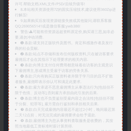
许可.帮助文档.XML文件/PSD/后续升级等!
8.本站相关资源使用7Z的固实压缩技术,建议使用360Zip进
行解压!
9.如果购买后发现资源链接失效或其他疑问,请联系客服
QQ:2690565141或是微信客服:ywb386!
警告:⚠️可能有些资源远超资料原定价,购买请三思,如非必
要,请勿冲动消费.
➊️ 条款:请支持正版软件及图书。肯定和感激作者及发行
商的社会贡献.
➋️ 条款:站点不存储和发布任何版权资料,只在被访客要求
雇佣后才会在其指示下处理要求的相关内容.
➌️ 条款:向博主支付任何费用都意味着在访客的主观意识
下雇佣博主,形成博主受雇于访客的劳务关系.
➍️ 条款:只向有购买正版资料者并限于学习目的且不扩散
者服务,雇佣即表示你认可和满足此要求.
➎ 条款:雇方承诺不恶意雇佣博主从事违法行为[包括但不
限于色情、反动等],否则雇方承担由此引发的后果.
➏️ 条款:博主也不负责鉴别受雇内容之合法性[包括但不限
于分裂、犯罪等], 雇方需自行鉴别和承担相关后果.
❼ 条款:白天完成雇佣内容最迟不超过2小时，晚间最迟第
二天12点前，对无法完成的雇佣要求会给予退款.
❽ 条款:雇佣博主为您从事资料查取服务是收费的，其按
照当地最低工资标准时薪计算所得.