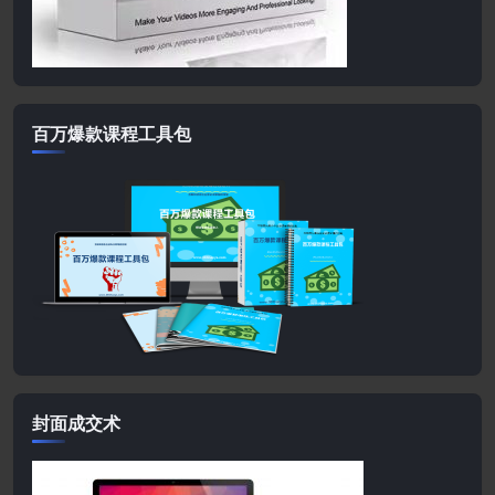
百万爆款课程工具包
封面成交术