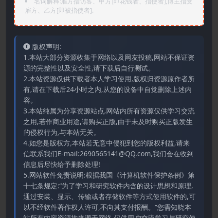
名词解释:雇方指访客、甲方[即花钱者、指使者],博主指受
雇方、乙方[即被指使者].
版权声明:
1.本站大部分资源收集于网络以及网友投稿,网站不保证资
源的完整性以及安全性,请下载后自行测试。
2.本站资源仅供下载者本人学习使用,版权归资源原作者所
有,请在下载后24小时之内,从您的设备中自觉删除上述内
容。
3.本站纯属为分享资源站点,网站内所有资源仅供学习交流
之用,若作商业用途,请购买正版,由于未及时购买正版发生
的侵权行为,与本站无关。
4.如您是版权方,本站若无意中侵犯到您的版权利益,请来
信联系我们E-mail:2690565141@QQ.com,我们会在收到
信息后尽快给予删除处理!
5.网站软件免责说明:根据我国《计算机软件保护条例》第
十七条规定:“为了学习和研究软件内含的设计思想和原理,
通过安装、显示、传输或者存储软件等方式使用软件的,可
以不经软件著作权人许可,不向其支付报酬。”您需知晓本
站所有内容资源均来源于网络,仅供用户交流学习与研究使