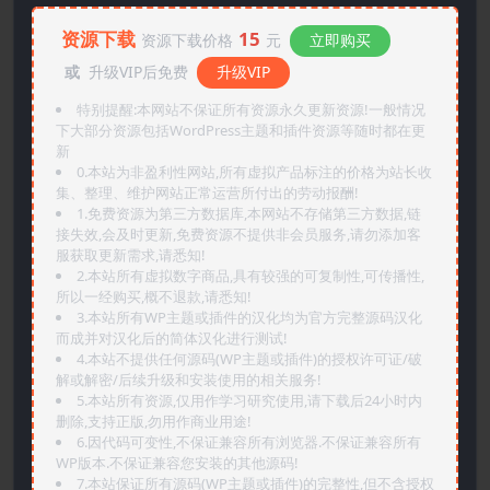
资源下载
15
资源下载价格
元
立即购买
或
升级VIP后免费
升级VIP
特别提醒:本网站不保证所有资源永久更新资源!一般情况
下大部分资源包括WordPress主题和插件资源等随时都在更
新
0.本站为非盈利性网站,所有虚拟产品标注的价格为站长收
集、整理、维护网站正常运营所付出的劳动报酬!
1.免费资源为第三方数据库,本网站不存储第三方数据,链
接失效,会及时更新,免费资源不提供非会员服务,请勿添加客
服获取更新需求,请悉知!
2.本站所有虚拟数字商品,具有较强的可复制性,可传播性,
所以一经购买,概不退款,请悉知!
3.本站所有WP主题或插件的汉化均为官方完整源码汉化
而成并对汉化后的简体汉化进行测试!
4.本站不提供任何源码(WP主题或插件)的授权许可证/破
解或解密/后续升级和安装使用的相关服务!
5.本站所有资源,仅用作学习研究使用,请下载后24小时内
删除,支持正版,勿用作商业用途!
6.因代码可变性,不保证兼容所有浏览器.不保证兼容所有
WP版本.不保证兼容您安装的其他源码!
7.本站保证所有源码(WP主题或插件)的完整性,但不含授权