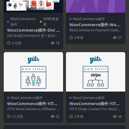
WooCommerce
WP即将更
WooCommerce插件
插件
新
WooCommerce插件-WooC
ommerce Payment Gatew
WooCommerce插件-Divi B
WooCommerce Payment Gatew
ay Based Fees 4.2
ay Based Fees免费...
odyCommerce 8.6.6
Divi BodyCommerce 是一款功能
2 年前
51
全面的工具包，适用于同时使用 D
4 月前
18
i...
WooCommerce插件
WooCommerce插件
WooCommerce插件-YITH
WooCommerce插件-YITH
WooCommerce Affiliates
Stripe Connect for WooCo
YITH WooCommerce Affiliates P
YITH Stripe Connect for WooCo
Premium 3.20.0
remium 启用有效...
mmerce Premium 2.40.0
mmerce Prem...
12 月前
52
2 年前
34