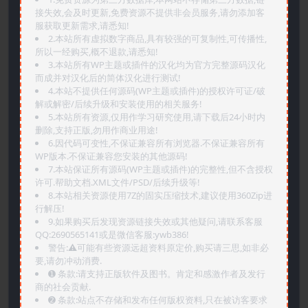
接失效,会及时更新,免费资源不提供非会员服务,请勿添加客
服获取更新需求,请悉知!
2.本站所有虚拟数字商品,具有较强的可复制性,可传播性,
所以一经购买,概不退款,请悉知!
3.本站所有WP主题或插件的汉化均为官方完整源码汉化
而成并对汉化后的简体汉化进行测试!
4.本站不提供任何源码(WP主题或插件)的授权许可证/破
解或解密/后续升级和安装使用的相关服务!
5.本站所有资源,仅用作学习研究使用,请下载后24小时内
删除,支持正版,勿用作商业用途!
6.因代码可变性,不保证兼容所有浏览器.不保证兼容所有
WP版本.不保证兼容您安装的其他源码!
7.本站保证所有源码(WP主题或插件)的完整性,但不含授权
许可.帮助文档.XML文件/PSD/后续升级等!
8.本站相关资源使用7Z的固实压缩技术,建议使用360Zip进
行解压!
9.如果购买后发现资源链接失效或其他疑问,请联系客服
QQ:2690565141或是微信客服:ywb386!
警告:⚠️可能有些资源远超资料原定价,购买请三思,如非必
要,请勿冲动消费.
➊️ 条款:请支持正版软件及图书。肯定和感激作者及发行
商的社会贡献.
➋️ 条款:站点不存储和发布任何版权资料,只在被访客要求