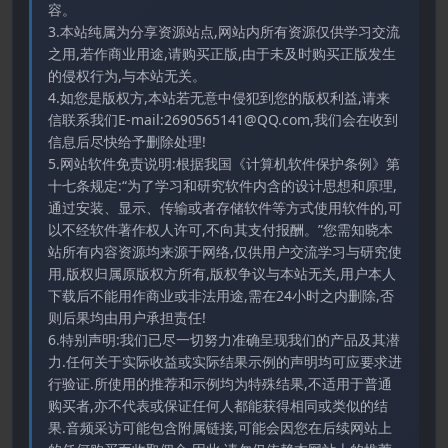
容。
3.本站纯属为分享资源站点,网站内所有资源仅供学习交流
之用,若作商业用途,请购买正版,由于未及时购买正版发生
的侵权行为,与本站无关。
4.如您是版权方,本站若无意中侵犯到您的版权利益,请来
信联系我们E-mail:2690565141@QQ.com,我们会在收到
信息后尽快给予删除处理!
5.网站软件免责说明:根据我国《计算机软件保护条例》第
十七条规定:“为了学习和研究软件内含的设计思想和原理,
通过安装、显示、传输或者存储软件等方式使用软件的,可
以不经软件著作权人许可,不向其支付报酬。”您需知晓本
站所有内容资源均来源于网络,仅供用户交流学习与研究使
用,版权归属原版权方所有,版权争议与本站无关,用户本人
下载后不能用作商业或非法用途,需在24小时之内删除,否
则后果均由用户承担责任!
6.特别声明:我们已尽一切努力准确呈现我们的产品及其潜
力.任何关于实际收益或实际结果示例的声明均可应要求进
行验证.所使用的推荐和示例均为特殊结果,不适用于普通
购买者,亦不代表或保证任何人都能获得相同或类似的结
果.音频采访可能包含附属链接,可能会因您在后续网站上