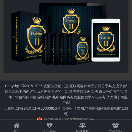
Copyright©2015-2026
-资源杂货铺-汇集互联网各种精品资源分享与交流平台!
如果网站中的内容帮助您改善了您的生活.请去支持原创者,去购买他们的产品,是
一件非常值得的事情.除特别声明外,站内所有资源仅供学习与参考,请勿用于商业
用途!
互联网ICP备案:渝ICP备20003853号[若侵权,请告知,立即删-找站长微信扫描二维
码]
渝公网安备50010702505204号
首页
会员登录
网站商店
实体产品