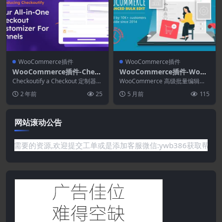
WooCommerce插件
WooCommerce插件
WooCommerce插件-Check
WooCommerce插件-WooC
outify 1.0.10–WooComme
ommerce Advanced Bulk
Checkoutify a Checkout 定制器可
WooCommerce 高级批量编辑可
rce Funnels 结帐定制器
让您选择和自定义字段以及您...
Edit 6.1.2.2
以 在您的 WooCommerce 商店
2 年前
25
5 月前
115
中...
网站滚动公告
你需要的资源,欢迎提交工单或是添加客服微信:ywb386获取帮助