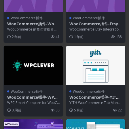
WooCommerce插件
WooCommerce插件
WooCommerce插件-WooC
WooCommerce插件-Etsy I
ommerce Currency Conve
ntegration for WooComm
WooCommerce 的货币转换器小
WooCommerce Etsy Integration
rter Widget 2.2.4
部件允许您显示列出货币的小部
erce 3.6.7
是一个在线市场，可让您...
2 年前
41
1 年前
138
件，客户可以使...
WooCommerce插件
WooCommerce插件
WooCommerce插件-WPC
WooCommerce插件-YITH
Smart Compare for WooC
WooCommerce Tab Mana
WPC Smart Compare for WooCo
YITH WooCommerce Tab Manag
ommerce Premium 6.5.9
mmerce显然是一款能够...
ger Premium 2.13.0
er Premium在产品页...
3 周前
30
5 月前
22