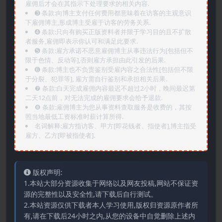
雇佣后才会在其指示下处理要求的相关内容.
➌️ 条款:向博主支付任何费用都意味着在访客的主观意识
下雇佣博主,形成博主受雇于访客的劳务关系.
➍️ 条款:只向有购买正版资料者并限于学习目的且不扩散
者服务,雇佣即表示你认可和满足此要求.
➎ 条款:雇方承诺不恶意雇佣博主从事违法行为[包括但不
限于色情、反动等],否则雇方承担由此引发的后果.
➏️ 条款:博主也不负责鉴别受雇内容之合法性[包括但不限
于分裂、犯罪等], 雇方需自行鉴别和承担相关后果.
❼ 条款:白天完成雇佣内容最迟不超过2小时，晚间最迟第
二天12点前，对无法完成的雇佣要求会给予退款.
❽ 条款:雇佣博主为您从事资料查取服务是收费的，其按
照当地最低工资标准时薪计算所得.
名词解释:雇方指访客、甲方[即花钱者、指使者],博主指受
雇方、乙方[即被指使者].
版权声明:
1.本站大部分资源收集于网络以及网友投稿,网站不保证资
源的完整性以及安全性,请下载后自行测试。
2.本站资源仅供下载者本人学习使用,版权归资源原作者所
有,请在下载后24小时之内,从您的设备中自觉删除上述内