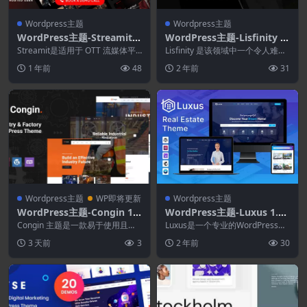
Wordpress主题
Wordpress主题
WordPress主题-Streamit
WordPress主题-Lisfinity 1.
1.4.0–视频流WordPress主
3.8–分类广告WordPress主
Streamit是适用于 OTT 流媒体平
Lisfinity 是该领域中一个令人难以
题
台的强大 WordPress 主题。这...
题
置信的 WordPress 主题，因为...
1 年前
48
2 年前
31
Wordpress主题
WP即将更新
Wordpress主题
WordPress主题-Congin 1.2
WordPress主题-Luxus 1.0.
–工业与工厂WordPress主题
7—房地产WordPress主题
Congin 主题是一款易于使用且灵
Luxus是一个专业的WordPress主
活的 WordPress 主题，是各种类
题，面向房地产企业、房地产中
3 天前
3
2 年前
30
型商...
介、经纪人...