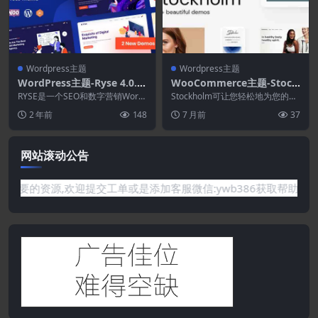
Wordpress主题
Wordpress主题
WordPress主题-Ryse 4.0.3
WooCommerce主题-Stock
–SEO和数字营销主题
holm 9.14.4–创意商业和Wo
RYSE是一个SEO和数字营销Word
Stockholm可让您轻松地为您的餐
Press主题。 该SEO主题使用Ele
oCommerce的Elementor
厅、酒店、商店、企业、律师事务
2 年前
148
7 月前
37
m...
所、婚礼创建...
主题
网站滚动公告
有你需要的资源,欢迎提交工单或是添加客服微信:ywb386获取帮