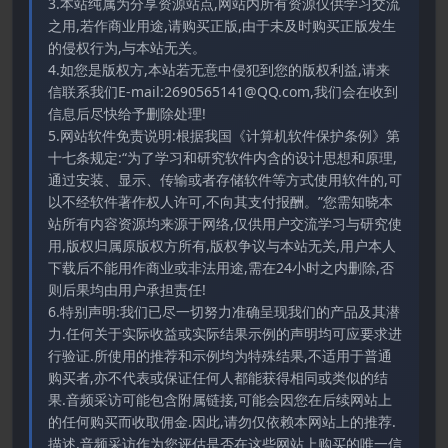
3.本站纯属为分享资源站点,网站内所有资源仅供学习交流
之用,若作商业用途,请购买正版,由于未及时购买正版发生
的侵权行为,与本站无关。
4.如您是版权方,本站若无意中侵犯到您的版权利益,请来
信联系我们E-mail:2690565141@QQ.com,我们会在收到
信息后尽快给予删除处理!
5.网站软件免责说明:根据我国《计算机软件保护条例》第
十七条规定:“为了学习和研究软件内含的设计思想和原理,
通过安装、显示、传输或者存储软件等方式使用软件的,可
以不经软件著作权人许可,不向其支付报酬。”您需知晓本
站所有内容资源均来源于网络,仅供用户交流学习与研究使
用,版权归属原版权方所有,版权争议与本站无关,用户本人
下载后不能用作商业或非法用途,需在24小时之内删除,否
则后果均由用户承担责任!
6.特别声明:我们已尽一切努力准确呈现我们的产品及其潜
力.任何关于实际收益或实际结果示例的声明均可应要求进
行验证.所使用的推荐和示例均为特殊结果,不适用于普通
购买者,亦不代表或保证任何人都能获得相同或类似的结
果.音频采访可能包含附属链接,可能会因您在后续网站上
的任何购买而收取佣金.因此,请勿仅依赖本网站上的推荐.
描述.音频采访作为您评估是否在这些网站上购买的唯一信