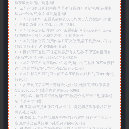
服获取更新需求,请悉知!
2.本站所有虚拟数字商品,具有较强的可复制性,可传播性,
所以一经购买,概不退款,请悉知!
3.本站所有WP主题或插件的汉化均为官方完整源码汉化
而成并对汉化后的简体汉化进行测试!
4.本站不提供任何源码(WP主题或插件)的授权许可证/破
解或解密/后续升级和安装使用的相关服务!
5.本站所有资源,仅用作学习研究使用,请下载后24小时内
删除,支持正版,勿用作商业用途!
6.因代码可变性,不保证兼容所有浏览器.不保证兼容所有
WP版本.不保证兼容您安装的其他源码!
7.本站保证所有源码(WP主题或插件)的完整性,但不含授权
许可.帮助文档.XML文件/PSD/后续升级等!
8.本站相关资源使用7Z的固实压缩技术,建议使用360Zip进
行解压!
9.如果购买后发现资源链接失效或其他疑问,请联系客服
QQ:2690565141或是微信客服:ywb386!
警告:⚠️可能有些资源远超资料原定价,购买请三思,如非必
要,请勿冲动消费.
➊️ 条款:请支持正版软件及图书。肯定和感激作者及发行
商的社会贡献.
➋️ 条款:站点不存储和发布任何版权资料,只在被访客要求
雇佣后才会在其指示下处理要求的相关内容.
➌️ 条款:向博主支付任何费用都意味着在访客的主观意识