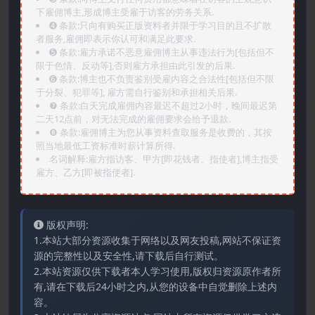
下雇佣博主,形成博主受雇于访客的劳务关系.
➍️ 条款:只向有购买正版资料者并限于学习目的且不扩散
者服务,雇佣即表示你认可和满足此要求.
➎ 条款:雇方承诺不恶意雇佣博主从事违法行为[包括但不
限于色情、反动等],否则雇方承担由此引发的后果.
➏️ 条款:博主也不负责鉴别受雇内容之合法性[包括但不限
于分裂、犯罪等], 雇方需自行鉴别和承担相关后果.
❼ 条款:白天完成雇佣内容最迟不超过2小时，晚间最迟第
二天12点前，对无法完成的雇佣要求会给予退款.
❽ 条款:雇佣博主为您从事资料查取服务是收费的，其按
照当地最低工资标准时薪计算所得.
名词解释:雇方指访客、甲方[即花钱者、指使者],博主指受
雇方、乙方[即被指使者].
版权声明:
1.本站大部分资源收集于网络以及网友投稿,网站不保证资
源的完整性以及安全性,请下载后自行测试。
2.本站资源仅供下载者本人学习使用,版权归资源原作者所
有,请在下载后24小时之内,从您的设备中自觉删除上述内
容。