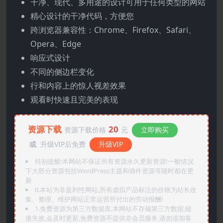
干净、现代、多用途的设计可用于任何类型的网站
精心设计的干净代码，方便您
跨浏览器兼容性：Chrome、Firefox、Safari、
Opera、Edge
响应式设计
不同的侧边栏变化
行和内容上的惊人视差效果
观看时快速且完美的表现
资源下载
20
资源下载价格
元
立即购买
或
升级VIP后免费
升级VIP
特别提醒:本网站不保证所有资源永久更新资源!一般情况
下大部分资源包括WordPress主题和插件资源等随时都在更
新
0.本站为非盈利性网站,所有虚拟产品标注的价格为站长收
集、整理、维护网站正常运营所付出的劳动报酬!
1.免费资源为第三方数据库,本网站不存储第三方数据,链
接失效,会及时更新,免费资源不提供非会员服务,请勿添加客