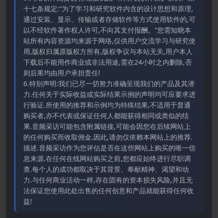
十七条规定:“为了学习和研究软件内含的设计思想和原理,
通过安装、显示、传输或者存储软件等方式使用软件的,可
以不经软件著作权人许可,不向其支付报酬。”您需知晓本
站所有内容资源均来源于网络,仅供用户交流学习与研究使
用,版权归属原版权方所有,版权争议与本站无关,用户本人
下载后不能用作商业或非法用途,需在24小时之内删除,否
则后果均由用户承担责任!
6.特别声明:我们已尽一切努力准确呈现我们的产品及其潜
力.任何关于实际收益或实际结果示例的声明均可应要求进
行验证.所使用的推荐和示例均为特殊结果,不适用于普通
购买者,亦不代表或保证任何人都能获得相同或类似的结
果.音频采访可能包含附属链接,可能会因您在后续网站上
的任何购买而收取佣金.因此,请勿仅依赖本网站上的推荐.
描述.音频采访作为您评估是否在这些网站上购买的唯一信
息来源.在任何在线网站购买之前,您都应始终进行尽职调
查.每个人的成功都取决于其背景、奉献精神、渴望和动
力.与任何商业活动一样,存在固有的资本损失风险,并且无
法保证您使用此处出售的任何创意和产品就能获得任何收
益!