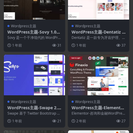
Wordpress主题
Wordpress主题
WordPress主题-Sovy 1.0–
WordPress主题-Dentatiz 1.
餐厅FSE WordPress主题
0.1–牙医和牙科诊所FSE Wor
Sovy 是一个干净现代的 WordPre
Dentatiz 是一款专为牙齿护理、牙
ss 主题，专为餐厅、咖啡馆、酒
dPress主题
科服务和诊所设计的现代 WordPr
1 年前
31
1 年前
37
吧、烹...
es...
Wordpress主题
Wordpress主题
WordPress主题-Swape 2.3
WordPress主题-Elementor
–应用展示和应用商店WordP
2.0.1—咨询&财务WordPres
Swape 基于 Twitter Bootstrap 框
Elementor-咨询和金融WordPres
ress主题
架。这款多合一软件包包含...
s主题
s主题是一个精心制作的网站模
1 年前
21
2 年前
27
板，专...