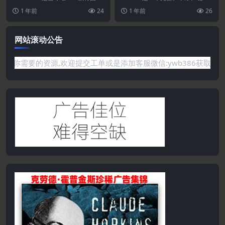
家、地区和城市翻译成多种语言的
代、优雅的 WordPress 慈善主
1 年前
24
1 年前
26
约会主题。该主...
题，适合...
网站滚动公告
要的资源,欢迎提交工单或是添加客服微信:ywb386获取帮助！