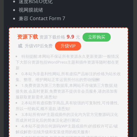
速度和SEO优化
视网膜就绪
兼容 Contact Form 7
资源下载
9.9
资源下载价格
元
立即购买
或
升级VIP后免费
升级VIP
特别提醒:本网站不保证所有资源永久更新资源!一般情况
下大部分资源包括WordPress主题和插件资源等随时都在更
新
0.本站为非盈利性网站,所有虚拟产品标注的价格为站长收
集、整理、维护网站正常运营所付出的劳动报酬!
1.免费资源为第三方数据库,本网站不存储第三方数据,链
接失效,会及时更新,免费资源不提供非会员服务,请勿添加客
服获取更新需求,请悉知!
2.本站所有虚拟数字商品,具有较强的可复制性,可传播性,
所以一经购买,概不退款,请悉知!
3.本站所有WP主题或插件的汉化均为官方完整源码汉化
而成并对汉化后的简体汉化进行测试!
4.本站不提供任何源码(WP主题或插件)的授权许可证/破
解或解密/后续升级和安装使用的相关服务!