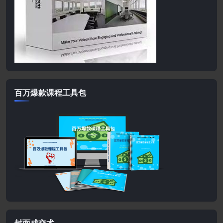
百万爆款课程工具包
封面成交术