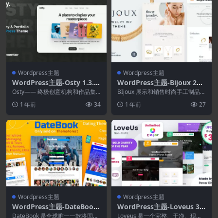
Wordpress主题
Wordpress主题
WordPress主题-Osty 1.3.0
WordPress主题-Bijoux 25.
–创意机构和作品集主题
0.0–珠宝电商WordPress主
Osty—— 终极创意机构和作品集
BIjoux 展示和销售时尚手工制品，
主题——旨在充分利用 WordPres
题
例如手表、珠宝、服装、艺术品、
1 年前
34
1 年前
27
s 中的...
玩具等。它采...
Wordpress主题
Wordpress主题
WordPress主题-DateBook
WordPress主题-Loveus 3.8
4.9.1–约会WordPress主题
–非营利慈善WordPress主题
DateBook 是全球唯一一款将国
Loveus 是一个完整、干净、现