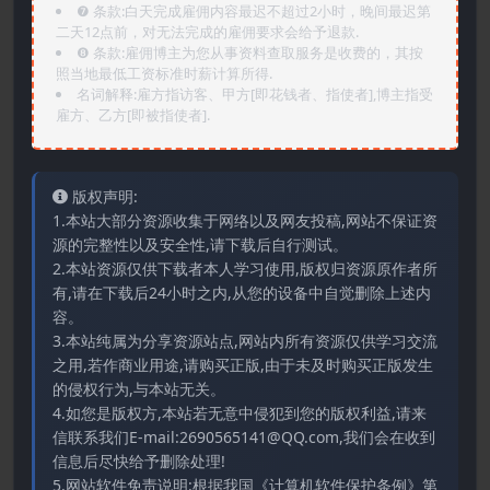
❼ 条款:白天完成雇佣内容最迟不超过2小时，晚间最迟第
二天12点前，对无法完成的雇佣要求会给予退款.
❽ 条款:雇佣博主为您从事资料查取服务是收费的，其按
照当地最低工资标准时薪计算所得.
名词解释:雇方指访客、甲方[即花钱者、指使者],博主指受
雇方、乙方[即被指使者].
版权声明:
1.本站大部分资源收集于网络以及网友投稿,网站不保证资
源的完整性以及安全性,请下载后自行测试。
2.本站资源仅供下载者本人学习使用,版权归资源原作者所
有,请在下载后24小时之内,从您的设备中自觉删除上述内
容。
3.本站纯属为分享资源站点,网站内所有资源仅供学习交流
之用,若作商业用途,请购买正版,由于未及时购买正版发生
的侵权行为,与本站无关。
4.如您是版权方,本站若无意中侵犯到您的版权利益,请来
信联系我们E-mail:2690565141@QQ.com,我们会在收到
信息后尽快给予删除处理!
5.网站软件免责说明:根据我国《计算机软件保护条例》第