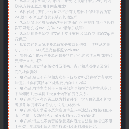
5.本站所有资源,仅用作学习研究使用,请下载后24小时内
删除,支持正版,勿用作商业用途!
6.因代码可变性,不保证兼容所有浏览器.不保证兼容所有
WP版本.不保证兼容您安装的其他源码!
7.本站保证所有源码(WP主题或插件)的完整性,但不含授权
许可.帮助文档.XML文件/PSD/后续升级等!
8.本站相关资源使用7Z的固实压缩技术,建议使用360Zip进
行解压!
9.如果购买后发现资源链接失效或其他疑问,请联系客服
QQ:2690565141或是微信客服:ywb386!
警告:⚠️可能有些资源远超资料原定价,购买请三思,如非必
要,请勿冲动消费.
➊️ 条款:请支持正版软件及图书。肯定和感激作者及发行
商的社会贡献.
➋️ 条款:站点不存储和发布任何版权资料,只在被访客要求
雇佣后才会在其指示下处理要求的相关内容.
➌️ 条款:向博主支付任何费用都意味着在访客的主观意识
下雇佣博主,形成博主受雇于访客的劳务关系.
➍️ 条款:只向有购买正版资料者并限于学习目的且不扩散
者服务,雇佣即表示你认可和满足此要求.
➎ 条款:雇方承诺不恶意雇佣博主从事违法行为[包括但不
限于色情、反动等],否则雇方承担由此引发的后果.
➏️ 条款:博主也不负责鉴别受雇内容之合法性[包括但不限
于分裂、犯罪等], 雇方需自行鉴别和承担相关后果.