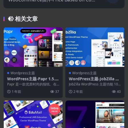
ntry Pro for WooCommerce 3.7.0
相关文章
Wordpress主题
Wordpress主题
WordPress主题-Papr 1.5.1
WordPress主题-JobZilla 1.
–新闻杂志WordPress主题
8–求职板WordPress主题
Papr 是一款优质时尚的报纸、在
JobZilla WordPress 主题功能 10
线新闻、杂志和博客 WordPress
0% 完全响应并完美适合所有...
1 年前
37
2 年前
40
主题，...