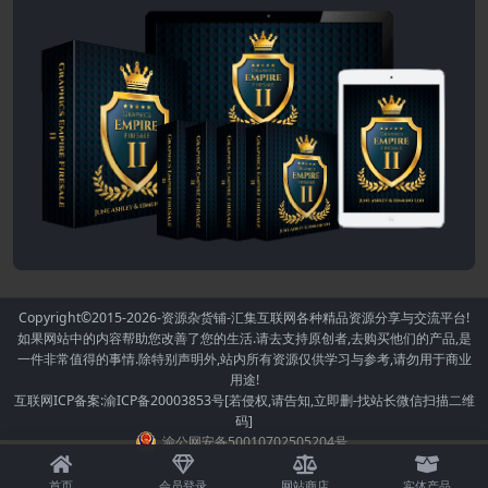
Copyright©2015-2026
-资源杂货铺-汇集互联网各种精品资源分享与交流平台!
如果网站中的内容帮助您改善了您的生活.请去支持原创者,去购买他们的产品,是
一件非常值得的事情.除特别声明外,站内所有资源仅供学习与参考,请勿用于商业
用途!
互联网ICP备案:渝ICP备20003853号[若侵权,请告知,立即删-找站长微信扫描二维
码]
渝公网安备50010702505204号
首页
会员登录
网站商店
实体产品