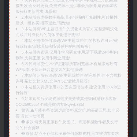
接失效,会及时更新,免费资源不提供非会员服务,请勿添加客
服获取更新需求,请悉知!
2.本站所有虚拟数字商品,具有较强的可复制性,可传播性,
所以一经购买,概不退款,请悉知!
3.本站所有WP主题或插件的汉化均为官方完整源码汉化
而成并对汉化后的简体汉化进行测试!
4.本站不提供任何源码(WP主题或插件)的授权许可证/破
解或解密/后续升级和安装使用的相关服务!
5.本站所有资源,仅用作学习研究使用,请下载后24小时内
删除,支持正版,勿用作商业用途!
6.因代码可变性,不保证兼容所有浏览器.不保证兼容所有
WP版本.不保证兼容您安装的其他源码!
7.本站保证所有源码(WP主题或插件)的完整性,但不含授权
许可.帮助文档.XML文件/PSD/后续升级等!
8.本站相关资源使用7Z的固实压缩技术,建议使用360Zip进
行解压!
9.如果购买后发现资源链接失效或其他疑问,请联系客服
QQ:2690565141或是微信客服:ywb386!
警告:⚠️可能有些资源远超资料原定价,购买请三思,如非必
要,请勿冲动消费.
➊️ 条款:请支持正版软件及图书。肯定和感激作者及发行
商的社会贡献.
➋️ 条款:站点不存储和发布任何版权资料,只在被访客要求