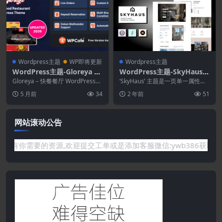
Wordpress主题
WP即将更新
Wordpress主题
WordPress主题-Gloreya 2.
WordPress主题-SkyHaus
0.10–食品订购和配送餐厅W
1.4—单一属性一页主题
Gloreya – 快餐餐厅 WordPress
‘SkyHaus’ 主题是一页单一属性主
ordPress主题
主题 是一款现代专业的餐厅 W...
题的完美解决方案。在这个主题的
5 月前
34
2 年前
51
帮助下，将...
网站滚动公告
要的资源,欢迎提交工单或是添加客服微信:ywb386获取帮助！