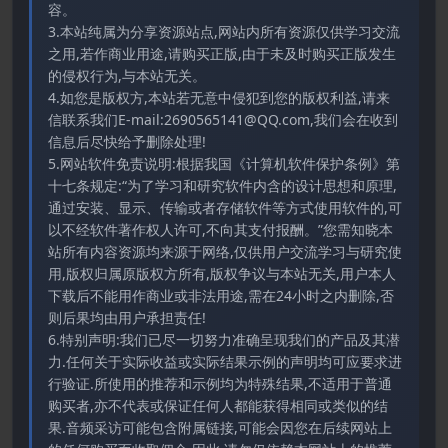
容。
3.本站纯属为分享资源站点,网站内所有资源仅供学习交流
之用,若作商业用途,请购买正版,由于未及时购买正版发生
的侵权行为,与本站无关。
4.如您是版权方,本站若无意中侵犯到您的版权利益,请来
信联系我们E-mail:2690565141@QQ.com,我们会在收到
信息后尽快给予删除处理!
5.网站软件免责说明:根据我国《计算机软件保护条例》第
十七条规定:“为了学习和研究软件内含的设计思想和原理,
通过安装、显示、传输或者存储软件等方式使用软件的,可
以不经软件著作权人许可,不向其支付报酬。”您需知晓本
站所有内容资源均来源于网络,仅供用户交流学习与研究使
用,版权归属原版权方所有,版权争议与本站无关,用户本人
下载后不能用作商业或非法用途,需在24小时之内删除,否
则后果均由用户承担责任!
6.特别声明:我们已尽一切努力准确呈现我们的产品及其潜
力.任何关于实际收益或实际结果示例的声明均可应要求进
行验证.所使用的推荐和示例均为特殊结果,不适用于普通
购买者,亦不代表或保证任何人都能获得相同或类似的结
果.音频采访可能包含附属链接,可能会因您在后续网站上