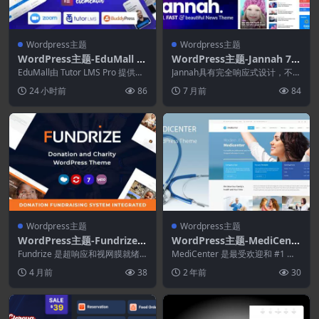
Wordpress主题
Wordpress主题
WordPress主题-EduMall 4.
WordPress主题-Jannah 7.
7.0–专业LMS教育中心Word
6.4–报纸杂志新闻BuddyPre
EduMall由 Tutor LMS Pro 提供支
Jannah具有完全响应式设计，不仅
Press主题
持 – 一个智能...
ss AMP
适应当今所有现代设备，而且响应
24 小时前
86
7 月前
84
最新移动设备的...
Wordpress主题
Wordpress主题
WordPress主题-Fundrize
WordPress主题-MediCente
1.41.0–响应式捐赠和慈善Wo
r 14.9–健康医疗WordPress
Fundrize 是超响应和视网膜就绪
MediCenter 是最受欢迎和 #1 销
rdPress主题
WordPress 主题，适合所有类型
主题
售的医疗 WordPress 主题。...
4 月前
38
2 年前
30
的...