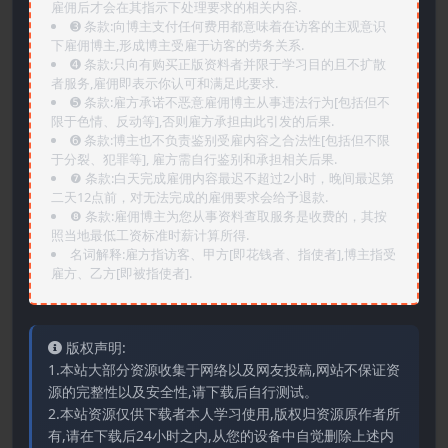
雇佣后才会在其指示下处理要求的相关内容.
➌️ 条款:向博主支付任何费用都意味着在访客的主观意识
下雇佣博主,形成博主受雇于访客的劳务关系.
➍️ 条款:只向有购买正版资料者并限于学习目的且不扩散
者服务,雇佣即表示你认可和满足此要求.
➎ 条款:雇方承诺不恶意雇佣博主从事违法行为[包括但不
限于色情、反动等],否则雇方承担由此引发的后果.
➏️ 条款:博主也不负责鉴别受雇内容之合法性[包括但不限
于分裂、犯罪等], 雇方需自行鉴别和承担相关后果.
❼ 条款:白天完成雇佣内容最迟不超过2小时，晚间最迟第
二天12点前，对无法完成的雇佣要求会给予退款.
❽ 条款:雇佣博主为您从事资料查取服务是收费的，其按
照当地最低工资标准时薪计算所得.
名词解释:雇方指访客、甲方[即花钱者、指使者],博主指受
雇方、乙方[即被指使者].
版权声明:
1.本站大部分资源收集于网络以及网友投稿,网站不保证资
源的完整性以及安全性,请下载后自行测试。
2.本站资源仅供下载者本人学习使用,版权归资源原作者所
有,请在下载后24小时之内,从您的设备中自觉删除上述内