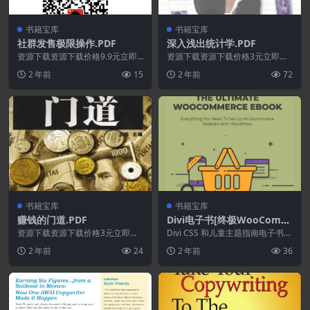
书籍宝库
书籍宝库
社群发售极限操作.PDF
深入浅出统计学.PDF
资源下载资源下载价格9.9元立即
资源下载资源下载价格3元立即购
购买 或 &nb...
买 或 ...
2 年前
15
2 年前
72
书籍宝库
书籍宝库
赚钱的门道.PDF
Divi电子书[终极WooComm
erce电子书/Divi CSS和子主
资源下载资源下载价格3元立即购
Divi CSS 和儿童主题指南电子书
买 或 ...
题指南]
如果您是 Divi 用户并且有兴趣提
2 年前
24
2 年前
36
高您...