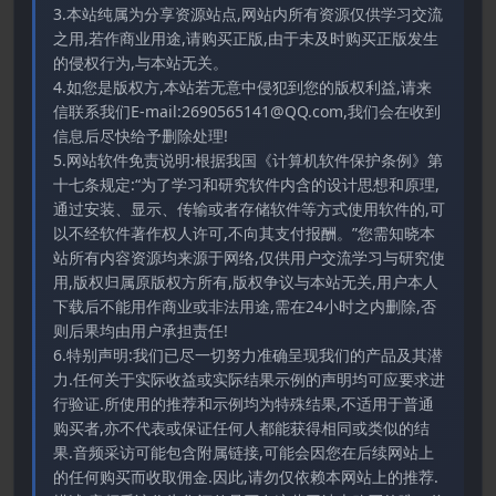
3.本站纯属为分享资源站点,网站内所有资源仅供学习交流
之用,若作商业用途,请购买正版,由于未及时购买正版发生
的侵权行为,与本站无关。
4.如您是版权方,本站若无意中侵犯到您的版权利益,请来
信联系我们E-mail:2690565141@QQ.com,我们会在收到
信息后尽快给予删除处理!
5.网站软件免责说明:根据我国《计算机软件保护条例》第
十七条规定:“为了学习和研究软件内含的设计思想和原理,
通过安装、显示、传输或者存储软件等方式使用软件的,可
以不经软件著作权人许可,不向其支付报酬。”您需知晓本
站所有内容资源均来源于网络,仅供用户交流学习与研究使
用,版权归属原版权方所有,版权争议与本站无关,用户本人
下载后不能用作商业或非法用途,需在24小时之内删除,否
则后果均由用户承担责任!
6.特别声明:我们已尽一切努力准确呈现我们的产品及其潜
力.任何关于实际收益或实际结果示例的声明均可应要求进
行验证.所使用的推荐和示例均为特殊结果,不适用于普通
购买者,亦不代表或保证任何人都能获得相同或类似的结
果.音频采访可能包含附属链接,可能会因您在后续网站上
的任何购买而收取佣金.因此,请勿仅依赖本网站上的推荐.