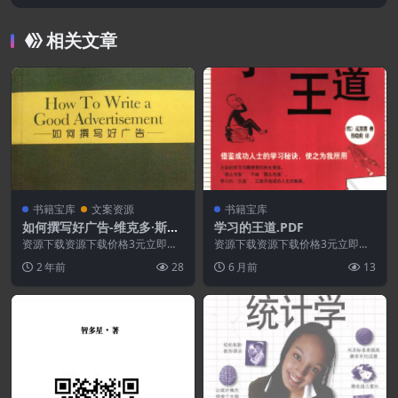
[极为罕见][MP3]
相关文章
书籍宝库
文案资源
书籍宝库
如何撰写好广告-维克多·斯瓦
学习的王道.PDF
布.PDF
资源下载资源下载价格3元立即购
资源下载资源下载价格3元立即购
买 或 ...
买特别提醒:本网站不保证所有资
2 年前
28
6 月前
13
源永久更新资源!一般...