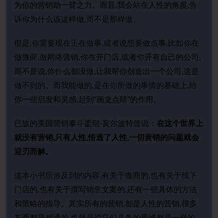
为你的营销助一臂之力。而且,我会站在人性的角度,告
诉你为什么该这样做,而不是那样做。
但是,你需要现在正在做事,或者说想要做点事,比如你在
做微商,做网络营销,你在开门店,或者你开有自己的公司,
而不是说,你什么都没做,让我帮你创造出一个公司,这是
做不到的。而我能做的,是在你所做的事情的基础上,给
你一些启发和灵感,起到“画龙点睛”的作用。
已故的美国营销泰斗盖瑞·亥尔波特曾说：
在这个世界上
就没有营销,只有人性,悟透了人性,一切营销的问题就会
迎刃而解。
这本小书所涉及到的内容,有关于微商的,也有关于线下
门店的,也有关于撰写销售文案的,还有一些具体的方法
和策略的指导。其实所有的营销,都是人性的营销,很多
东西都是相通的,也就是说它们具备的思维都是一样的,