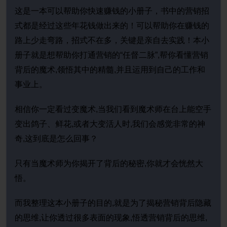
这是一本可以帮助你快速赚钱的小册子，书中的营销招
式都是经过这些年花钱做出来的！可以帮助你在赚钱的
路上少走弯路，招式不在多，关键是亲自去实践！本小
册子就是想帮助你打通营销的“任督二脉”,帮你看懂营销
背后的魔术,领悟其中的精髓,并且运用到自己的工作和
事业上。
相信你一定看过变魔术,当我们看到魔术师在台上能空手
变出鸽子、鲜花,或者大变活人时,我们会感觉非常的神
奇,这到底是怎么回事？
只有当魔术师为你揭开了背后的秘密,你就才会恍然大
悟。
而我整理这本小册子的目的,就是为了揭秘营销背后隐藏
的思维,让你透过很多表面的现象,悟透营销背后的思维,