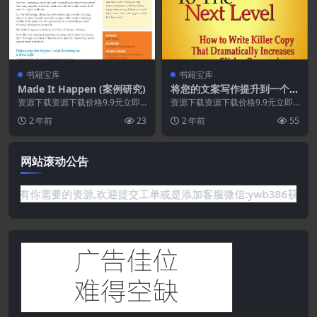
书籍宝库
书籍宝库
Made It Happen (案例研究)
将您的文案写作提升到一个新
的水平.PDF
资源下载资源下载价格9.9元立即
资源下载资源下载价格9.9元立即
购买特别提醒:本网站不保证所有
购买 或 &nb...
2 年前
23
2 年前
55
资源永久更新资源!...
网站滚动公告
要的资源,欢迎提交工单或是添加客服微信:ywb386获取帮助！