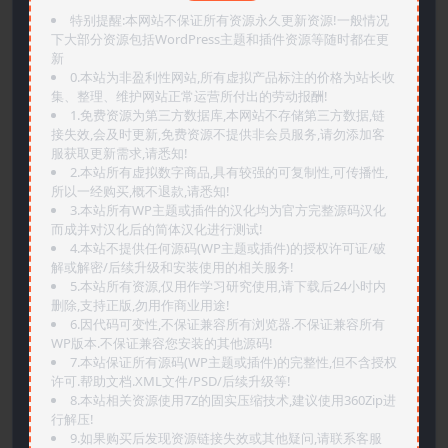
特别提醒:本网站不保证所有资源永久更新资源!一般情况
下大部分资源包括WordPress主题和插件资源等随时都在更
新
0.本站为非盈利性网站,所有虚拟产品标注的价格为站长收
集、整理、维护网站正常运营所付出的劳动报酬!
1.免费资源为第三方数据库,本网站不存储第三方数据,链
接失效,会及时更新,免费资源不提供非会员服务,请勿添加客
服获取更新需求,请悉知!
2.本站所有虚拟数字商品,具有较强的可复制性,可传播性,
所以一经购买,概不退款,请悉知!
3.本站所有WP主题或插件的汉化均为官方完整源码汉化
而成并对汉化后的简体汉化进行测试!
4.本站不提供任何源码(WP主题或插件)的授权许可证/破
解或解密/后续升级和安装使用的相关服务!
5.本站所有资源,仅用作学习研究使用,请下载后24小时内
删除,支持正版,勿用作商业用途!
6.因代码可变性,不保证兼容所有浏览器.不保证兼容所有
WP版本.不保证兼容您安装的其他源码!
7.本站保证所有源码(WP主题或插件)的完整性,但不含授权
许可.帮助文档.XML文件/PSD/后续升级等!
8.本站相关资源使用7Z的固实压缩技术,建议使用360Zip进
行解压!
9.如果购买后发现资源链接失效或其他疑问,请联系客服