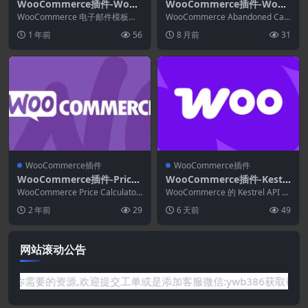
WooCommerce插件-WooC
WooCommerce插件-WooC
ommerce Email Template
ommerce Recover Aband
WooCommerce 电子邮件模板定
WooCommerce Abandoned Cart
Customizer 1.2.14
制器是一个有用的工具，可帮助您
oned Cart 24.9.0(电子邮件–
Recovery是一个 W...
1 年前
56
8 月前
31
构建和定制 ...
短信–Messenger)
WooCommerce插件
WooCommerce插件
WooCommerce插件-Price
WooCommerce插件-Kestr
Calculator for WooComm
el API Manager for WooC
WooCommerce Price Calculator
WooCommerce 的 Kestrel API 管
erce 3.4.9
使您能够按米、磅、平方英...
ommerce 3.8.0
理器将 WooCommer...
2 年前
29
6 天前
49
网站滚动公告
需要的资源,欢迎提交工单或是添加客服微信:ywb386获取帮助！