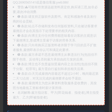
QQ:2690565141或是微信客服:ywb386!
警告:⚠️可能有些资源远超资料原定价,购买请三思,如非必
要,请勿冲动消费.
➊️ 条款:请支持正版软件及图书。肯定和感激作者及发行
商的社会贡献.
➋️ 条款:站点不存储和发布任何版权资料,只在被访客要求
雇佣后才会在其指示下处理要求的相关内容.
➌️ 条款:向博主支付任何费用都意味着在访客的主观意识
下雇佣博主,形成博主受雇于访客的劳务关系.
➍️ 条款:只向有购买正版资料者并限于学习目的且不扩散
者服务,雇佣即表示你认可和满足此要求.
➎ 条款:雇方承诺不恶意雇佣博主从事违法行为[包括但不
限于色情、反动等],否则雇方承担由此引发的后果.
➏️ 条款:博主也不负责鉴别受雇内容之合法性[包括但不限
于分裂、犯罪等], 雇方需自行鉴别和承担相关后果.
❼ 条款:白天完成雇佣内容最迟不超过2小时，晚间最迟第
二天12点前，对无法完成的雇佣要求会给予退款.
❽ 条款:雇佣博主为您从事资料查取服务是收费的，其按
照当地最低工资标准时薪计算所得.
名词解释:雇方指访客、甲方[即花钱者、指使者],博主指受
雇方、乙方[即被指使者].