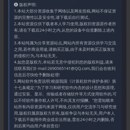
版权声明:
1.本站大部分资源收集于网络以及网友投稿,网站不保证资
源的完整性以及安全性,请下载后自行测试。
2.本站资源仅供下载者本人学习使用,版权归资源原作者所
有,请在下载后24小时之内,从您的设备中自觉删除上述内
容。
3.本站纯属为分享资源站点,网站内所有资源仅供学习交流
之用,若作商业用途,请购买正版,由于未及时购买正版发生
的侵权行为,与本站无关。
4.如您是版权方,本站若无意中侵犯到您的版权利益,请来
信联系我们E-mail:2690565141@QQ.com,我们会在收到
信息后尽快给予删除处理!
5.网站软件免责说明:根据我国《计算机软件保护条例》第
十七条规定:“为了学习和研究软件内含的设计思想和原理,
通过安装、显示、传输或者存储软件等方式使用软件的,可
以不经软件著作权人许可,不向其支付报酬。”您需知晓本
站所有内容资源均来源于网络,仅供用户交流学习与研究使
用,版权归属原版权方所有,版权争议与本站无关,用户本人
下载后不能用作商业或非法用途,需在24小时之内删除,否
则后果均由用户承担责任!