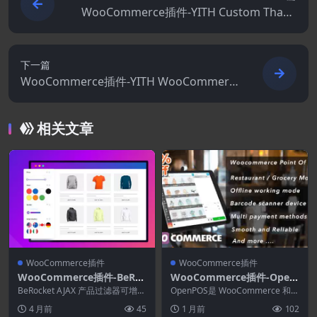
WooCommerce插件-YITH Custom Thank
You Page for WooCommerce Premium 3.
24.0
下一篇
WooCommerce插件-YITH WooCommerc
e Subscription Premium 4.15.0
相关文章
WooCommerce插件
WooCommerce插件
WooCommerce插件-BeRoc
WooCommerce插件-Open
ket AJAX Products Filter
pos 8.5.0–WooCommerce
BeRocket AJAX 产品过滤器可增强
OpenPOS是 WooCommerce 和
3.1.9.9
您的 WooCommerce 商店！...
销售点
WordPress 的完整销售点系...
4 月前
45
1 月前
102