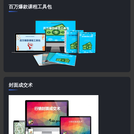
百万爆款课程工具包
封面成交术