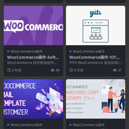
WooCommerce插件
WooCommerce插件
WooCommerce插件-Softw
WooCommerce插件-YITH
are Add-on for WooCom
WooCommerce Multi Ven
WooCommerce 软件附加组件使
YITH WooCommerce 多供应商/
merce 1.9.2
您能够通过商店管理许可证密钥和
dor / Marketplace Premiu
市场高级版您可以轻松创建和管理
2 年前
46
6 月前
31
激活。订单电...
任何类...
m 5.10.0
WooCommerce插件
WooCommerce插件