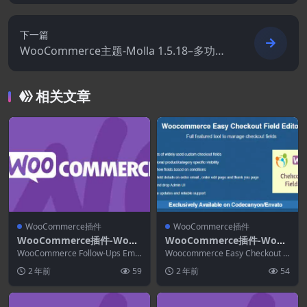
Notification for WooCommerce Premiu
m 3.1.5
下一篇
WooCommerce主题-Molla 1.5.18–多功能
WooCommerce主题
相关文章
WooCommerce插件
WooCommerce插件
WooCommerce插件-WooC
WooCommerce插件-Wooc
ommerce Follow-Ups Ema
ommerce Easy Checkout
WooCommerce Follow-Ups Emai
Woocommerce Easy Checkout Fi
ils 4.9.51
ls跟进电子邮件将使您的业...
Field Editor 3.8.0
eld Editor ...
2 年前
59
2 年前
54