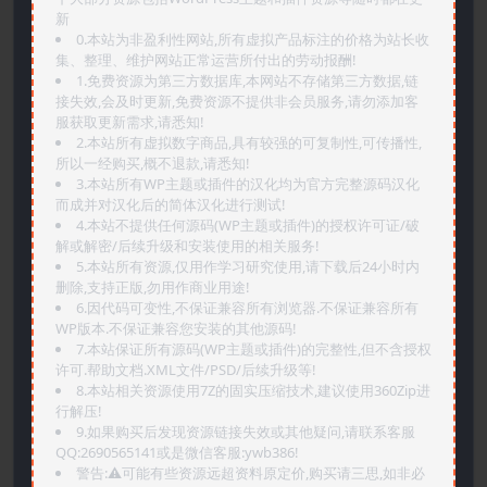
新
0.本站为非盈利性网站,所有虚拟产品标注的价格为站长收
集、整理、维护网站正常运营所付出的劳动报酬!
1.免费资源为第三方数据库,本网站不存储第三方数据,链
接失效,会及时更新,免费资源不提供非会员服务,请勿添加客
服获取更新需求,请悉知!
2.本站所有虚拟数字商品,具有较强的可复制性,可传播性,
所以一经购买,概不退款,请悉知!
3.本站所有WP主题或插件的汉化均为官方完整源码汉化
而成并对汉化后的简体汉化进行测试!
4.本站不提供任何源码(WP主题或插件)的授权许可证/破
解或解密/后续升级和安装使用的相关服务!
5.本站所有资源,仅用作学习研究使用,请下载后24小时内
删除,支持正版,勿用作商业用途!
6.因代码可变性,不保证兼容所有浏览器.不保证兼容所有
WP版本.不保证兼容您安装的其他源码!
7.本站保证所有源码(WP主题或插件)的完整性,但不含授权
许可.帮助文档.XML文件/PSD/后续升级等!
8.本站相关资源使用7Z的固实压缩技术,建议使用360Zip进
行解压!
9.如果购买后发现资源链接失效或其他疑问,请联系客服
QQ:2690565141或是微信客服:ywb386!
警告:⚠️可能有些资源远超资料原定价,购买请三思,如非必