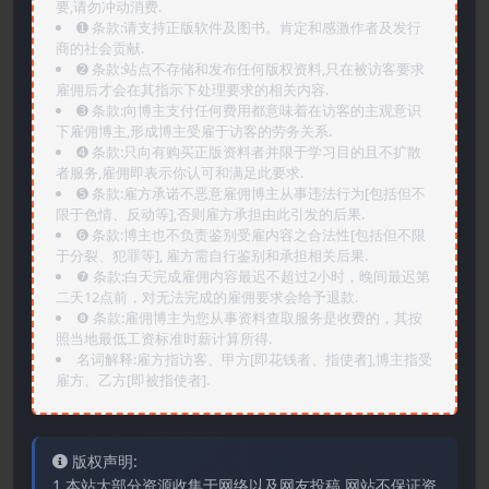
要,请勿冲动消费.
➊️ 条款:请支持正版软件及图书。肯定和感激作者及发行
商的社会贡献.
➋️ 条款:站点不存储和发布任何版权资料,只在被访客要求
雇佣后才会在其指示下处理要求的相关内容.
➌️ 条款:向博主支付任何费用都意味着在访客的主观意识
下雇佣博主,形成博主受雇于访客的劳务关系.
➍️ 条款:只向有购买正版资料者并限于学习目的且不扩散
者服务,雇佣即表示你认可和满足此要求.
➎ 条款:雇方承诺不恶意雇佣博主从事违法行为[包括但不
限于色情、反动等],否则雇方承担由此引发的后果.
➏️ 条款:博主也不负责鉴别受雇内容之合法性[包括但不限
于分裂、犯罪等], 雇方需自行鉴别和承担相关后果.
❼ 条款:白天完成雇佣内容最迟不超过2小时，晚间最迟第
二天12点前，对无法完成的雇佣要求会给予退款.
❽ 条款:雇佣博主为您从事资料查取服务是收费的，其按
照当地最低工资标准时薪计算所得.
名词解释:雇方指访客、甲方[即花钱者、指使者],博主指受
雇方、乙方[即被指使者].
版权声明:
1.本站大部分资源收集于网络以及网友投稿,网站不保证资