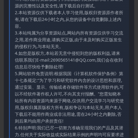
源的完整性以及安全性,请下载后自行测试。
2.本站资源仅供下载者本人学习使用,版权归资源原作者所
有,请在下载后24小时之内,从您的设备中自觉删除上述内
容。
3.本站纯属为分享资源站点,网站内所有资源仅供学习交流
之用,若作商业用途,请购买正版,由于未及时购买正版发生
的侵权行为,与本站无关。
4.如您是版权方,本站若无意中侵犯到您的版权利益,请来
信联系我们E-mail:2690565141@QQ.com,我们会在收到
信息后尽快给予删除处理!
5.网站软件免责说明:根据我国《计算机软件保护条例》第
十七条规定:“为了学习和研究软件内含的设计思想和原理,
通过安装、显示、传输或者存储软件等方式使用软件的,可
以不经软件著作权人许可,不向其支付报酬。”您需知晓本
站所有内容资源均来源于网络,仅供用户交流学习与研究使
用,版权归属原版权方所有,版权争议与本站无关,用户本人
下载后不能用作商业或非法用途,需在24小时之内删除,否
则后果均由用户承担责任!
6.特别声明:我们已尽一切努力准确呈现我们的产品及其潜
力.任何关于实际收益或实际结果示例的声明均可应要求进