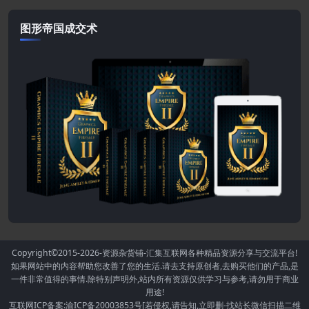
图形帝国成交术
Copyright©2015-2026
-资源杂货铺-汇集互联网各种精品资源分享与交流平台!
如果网站中的内容帮助您改善了您的生活.请去支持原创者,去购买他们的产品,是
一件非常值得的事情.除特别声明外,站内所有资源仅供学习与参考,请勿用于商业
用途!
互联网ICP备案:渝ICP备20003853号[若侵权,请告知,立即删-找站长微信扫描二维