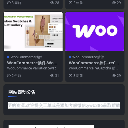
3 周前
28
2 年前
29
们...
WooCommerce插件
WooCommerce插件
WooCommerce插件-WooC
WooCommerce插件-reCap
ommerce Variation Swatc
tcha Integration for WooC
WooCommerce Variation Swatc
WooCommerce reCaptcha 插件
hes & Product Gallery 5.0.
hes & Pro...
ommerce 2.79.0
是提供 WooCommerce ...
2 年前
31
3 周前
29
2
网站滚动公告
站没有你需要的资源,欢迎提交工单或是添加客服微信:ywb386获