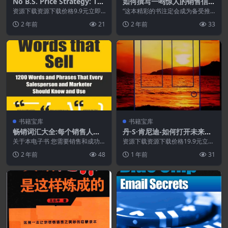
No B.S. Price Strategy: Th
如何撰写一鸣惊人的销售信.a
e Ultimate No Holds Barre
zw3
资源下载资源下载价格9.9元立即
“这本精彩的书注定会成为备受推
d, Kick Butt, Take No Pris
购买 或 &nb...
崇的文学经典。 这是最好的深度
2 年前
21
2 年前
33
心理营销。 您想知道...
oners Guide to Profits.Po
wer
书籍宝库
书籍宝库
畅销词汇大全:每个销售人员
丹·S·肯尼迪-如何打开未来之
和营销人员都应该了解和使用
门.PDF
关于本电子书 您需要销售和成功
资源下载资源下载价格19.9元立即
的1200个单词和短语.PDF
的语言，来自美国顶级撰稿人。 R
购买特别提醒:本网站不保证所有
2 年前
48
1 年前
31
obert W. ...
资源永久更新资源...