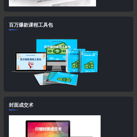
百万爆款课程工具包
封面成交术