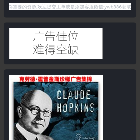
要的资源,欢迎提交工单或是添加客服微信:ywb386获取帮助！