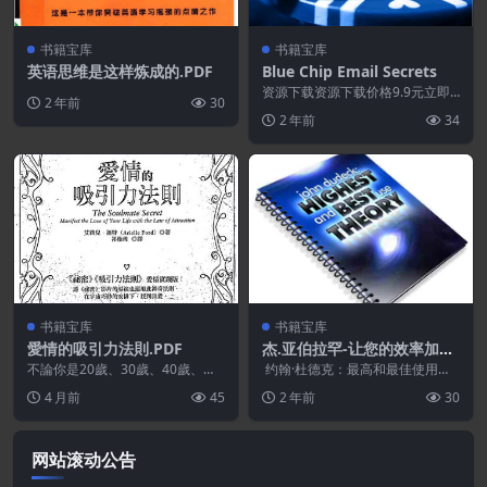
书籍宝库
书籍宝库
英语思维是这样炼成的.PDF
Blue Chip Email Secrets
资源下载资源下载价格9.9元立即
2 年前
30
购买 或 &nb...
2 年前
34
书籍宝库
书籍宝库
愛情的吸引力法則.PDF
杰.亚伯拉罕-让您的效率加倍,
减少您的努力
不論你是20歲、30歲、40歲、甚
约翰·杜德克：最高和最佳使用理
至70歲…… 都不要放...
论。提供对严肃、高效的专家进行
4 月前
45
2 年前
30
深入全面的采访，他...
网站滚动公告