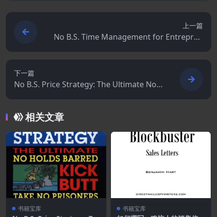
上一篇
No B.S. Time Management for Entrepren
eurs: The Ultimate No Holds Barred Kick
Butt Take No Prisoners Guide to Time Pr
oductivity and Sanity
下一篇
No B.S. Price Strategy: The Ultimate No H
olds Barred Kick Butt Take No Prisoner G
uide to Profits, Power, and Prosperity
相关文章
书籍宝库
书籍宝库