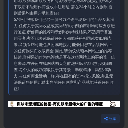
用,版权归属原版权方所有,版权争议与本站无关,用户本人
下载后不能用作商业或非法用途,需在24小时之内删除,否
则后果均由用户承担责任!
6.特别声明:我们已尽一切努力准确呈现我们的产品及其潜
力.任何关于实际收益或实际结果示例的声明均可应要求进
行验证.所使用的推荐和示例均为特殊结果,不适用于普通
购买者,亦不代表或保证任何人都能获得相同或类似的结
果.音频采访可能包含附属链接,可能会因您在后续网站上
的任何购买而收取佣金.因此,请勿仅依赖本网站上的推荐.
描述.音频采访作为您评估是否在这些网站上购买的唯一信
息来源.在任何在线网站购买之前,您都应始终进行尽职调
查.每个人的成功都取决于其背景、奉献精神、渴望和动
力.与任何商业活动一样,存在固有的资本损失风险,并且无
法保证您使用此处出售的任何创意和产品就能获得任何收
益!
分享