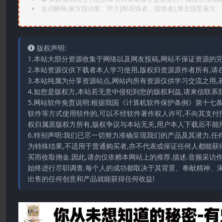
名词解释:雇方指访客、甲方[即花钱者、指使者],博主指受雇方、乙
版权声明:
1.本站大部分资源收集于网络以及网友投稿,网站不保证资源的
2.本站资源仅供下载者本人学习使用,版权归资源原作者所有,请
3.本站纯属为分享资源站点,网站内所有资源仅供学习交流之用,
4.如您是版权方,本站若无意中侵犯到您的版权利益,请来信联系我们E-
5.网站软件免责说明:根据我国《计算机软件保护条例》第十七
软件等方式使用软件的,可以不经软件著作权人许可,不向其支付
权归属原版权方所有,版权争议与本站无关,用户本人下载后不能用
6.特别声明:我们已尽一切努力准确呈现我们的产品及其潜力.
为特殊结果,不适用于普通购买者,亦不代表或保证任何人都能获
买而收取佣金.因此,请勿仅依赖本网站上的推荐.描述.音频采
始终进行尽职调查.每个人的成功都取决于其背景、奉献精神、渴
出售的任何创意和产品就能获得任何收益!