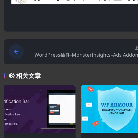
WordPress插件-MonsterInsights–Ads Addon 
0(MonsterInsight
相关文章