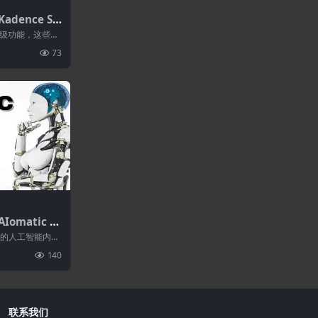
Kadence Sh
版高级功能，这些功
助您充分利用您
73
Iomatic (A
.8.7-自动人工
破性的人工智能内容
辑器.GPT-
自动博客和自动
140
PT ChatBot
联系我们