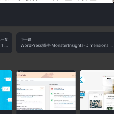
上一篇
下一篇
1.9.
WordPress插件-MonsterInsights–Dimensions A
s拓展)
don 2.1.0(MonsterInsights拓展)