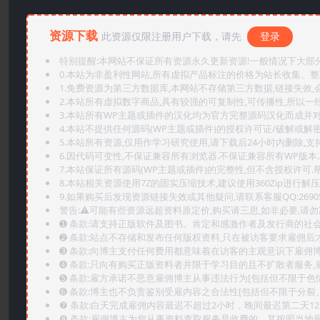
资源下载
此资源仅限注册用户下载，请先
登录
特别提醒:本网站不保证所有资源永久更新资源!一般情况下大部分资
0.本站为非盈利性网站,所有虚拟产品标注的价格为站长收集、
1.免费资源为第三方数据库,本网站不存储第三方数据,链接失效,
2.本站所有虚拟数字商品,具有较强的可复制性,可传播性,所以一经
3.本站所有WP主题或插件的汉化均为官方完整源码汉化而成并
4.本站不提供任何源码(WP主题或插件)的授权许可证/破解或解
5.本站所有资源,仅用作学习研究使用,请下载后24小时内删除,支
6.因代码可变性,不保证兼容所有浏览器.不保证兼容所有WP版本
7.本站保证所有源码(WP主题或插件)的完整性,但不含授权许可.帮助
8.本站相关资源使用7Z的固实压缩技术,建议使用360Zip进行解压
9.如果购买后发现资源链接失效或其他疑问,请联系客服QQ:2690565
警告:⚠️可能有些资源远超资料原定价,购买请三思,如非必要,请勿
➊️ 条款:请支持正版软件及图书。肯定和感激作者及发行商的社会
➋️ 条款:站点不存储和发布任何版权资料,只在被访客要求雇佣
➌️ 条款:向博主支付任何费用都意味着在访客的主观意识下雇佣
➍️ 条款:只向有购买正版资料者并限于学习目的且不扩散者服务
➎ 条款:雇方承诺不恶意雇佣博主从事违法行为[包括但不限于色
➏️ 条款:博主也不负责鉴别受雇内容之合法性[包括但不限于分裂
❼ 条款:白天完成雇佣内容最迟不超过2小时，晚间最迟第二天1
❽ 条款:雇佣博主为您从事资料查取服务是收费的，其按照当地