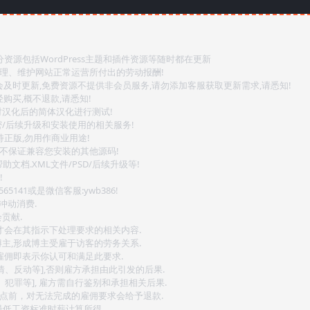
源包括WordPress主题和插件资源等随时都在更新
整理、维护网站正常运营所付出的劳动报酬!
会及时更新,免费资源不提供非会员服务,请勿添加客服获取更新需求,请悉知!
购买,概不退款,请悉知!
对汉化后的简体汉化进行测试!
密/后续升级和安装使用的相关服务!
持正版,勿用作商业用途!
.不保证兼容您安装的其他源码!
文档.XML文件/PSD/后续升级等!
!
141或是微信客服:ywb386!
冲动消费.
贡献.
后才会在其指示下处理要求的相关内容.
博主,形成博主受雇于访客的劳务关系.
,雇佣即表示你认可和满足此要求.
情、反动等],否则雇方承担由此引发的后果.
、犯罪等], 雇方需自行鉴别和承担相关后果.
2点前，对无法完成的雇佣要求会给予退款.
最低工资标准时薪计算所得.