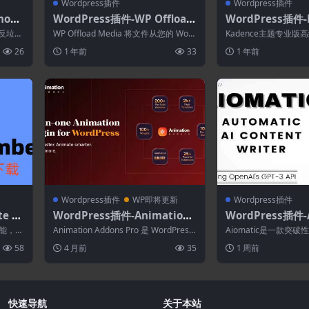
Wordpress插件
Wordpress插件
mour
WordPress插件-WP Offload
WordPress插件-
反垃圾邮
Media 3.2.12
op Kit 2.4.7
蜜罐反垃圾
WP Offload Media 将文件从您的 Word
Kadence主题专业
.
Press 媒体库复制到...
能将节省您的时间并帮
26
1 年前
33
1 年前
的网站...
Wordpress插件
WP即将更新
Wordpress插件
te M
WordPress插件-Animation
WordPress插件-A
Ultim
Addons for Elementor Pro
imogen Pro) 2
功能，包
Animation Addons Pro 是 WordPress
Aiomatic是一款突
Word
2.6.3–WordPress动画插件
智能内容编写器和编
...
和 Eleme...
编写器插件，非常适合
58
4 月前
35
1 周前
帖子...
3和GPT-4.ChatG
和AI工具包
快速导航
关于本站