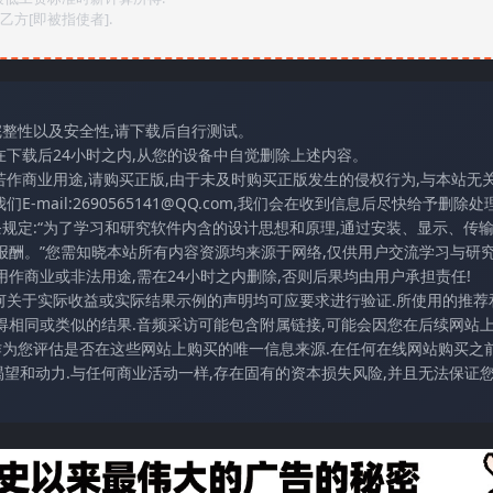
方[即被指使者].
完整性以及安全性,请下载后自行测试。
在下载后24小时之内,从您的设备中自觉删除上述内容。
若作商业用途,请购买正版,由于未及时购买正版发生的侵权行为,与本站无
mail:2690565141@QQ.com,我们会在收到信息后尽快给予删除处理
条规定:“为了学习和研究软件内含的设计思想和原理,通过安装、显示、传
报酬。”您需知晓本站所有内容资源均来源于网络,仅供用户交流学习与研究
作商业或非法用途,需在24小时之内删除,否则后果均由用户承担责任!
任何关于实际收益或实际结果示例的声明均可应要求进行验证.所使用的推荐
得相同或类似的结果.音频采访可能包含附属链接,可能会因您在后续网站
访作为您评估是否在这些网站上购买的唯一信息来源.在任何在线网站购买之前
望和动力.与任何商业活动一样,存在固有的资本损失风险,并且无法保证