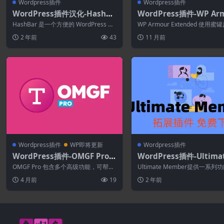
Wordpress插件
Wordpress插件
WordPress插件汉化-HashBa
WordPress插件-WP Ar
r pro 1.4.1–WordPress通知
Extended 1.40–蜜罐
HashBar 是一个方便的 WordPress 通
WP Armour Extended 使用
栏
件
知栏插件，它将把您的 Wor...
邮件技术阻止垃圾邮件提交。没..
2 年前
43
11 月前
Wordpress插件
WP即将更新
Wordpress插件
WordPress插件-OMGF Pro
WordPress插件-Ultima
5.2.1–在本地托管 Google Fon
ember–bbpress 2.1.4(
OMGF Pro 包含多个高级功能，可帮助
Ultimate Member提供一系列
ts
ate Member拓展)-会员
您改进 WordPress 网站的 G...
括用户配置文件、成员目录、用户注
4 月前
19
2 年前
Press插件