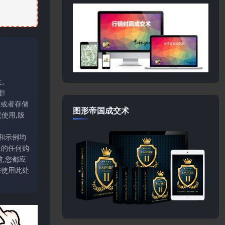
关。
!
输或者存储
图形帝国成交术
使用,版
和示例均
上的任何购
,您都应
您使用此处