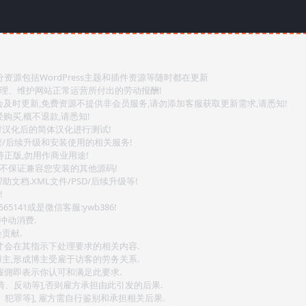
源包括WordPress主题和插件资源等随时都在更新
整理、维护网站正常运营所付出的劳动报酬!
会及时更新,免费资源不提供非会员服务,请勿添加客服获取更新需求,请悉知!
购买,概不退款,请悉知!
对汉化后的简体汉化进行测试!
密/后续升级和安装使用的相关服务!
持正版,勿用作商业用途!
.不保证兼容您安装的其他源码!
文档.XML文件/PSD/后续升级等!
!
141或是微信客服:ywb386!
冲动消费.
贡献.
后才会在其指示下处理要求的相关内容.
博主,形成博主受雇于访客的劳务关系.
,雇佣即表示你认可和满足此要求.
情、反动等],否则雇方承担由此引发的后果.
、犯罪等], 雇方需自行鉴别和承担相关后果.