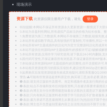
现场演示
资源下载
此资源仅限注册用户下载，请先
登录
特别提醒:本网站不保证所有资源永久更新资源!一般情况下大部分资
0.本站为非盈利性网站,所有虚拟产品标注的价格为站长收集、
1.免费资源为第三方数据库,本网站不存储第三方数据,链接失效,
2.本站所有虚拟数字商品,具有较强的可复制性,可传播性,所以一经
3.本站所有WP主题或插件的汉化均为官方完整源码汉化而成并
4.本站不提供任何源码(WP主题或插件)的授权许可证/破解或解
5.本站所有资源,仅用作学习研究使用,请下载后24小时内删除,支
6.因代码可变性,不保证兼容所有浏览器.不保证兼容所有WP版本
7.本站保证所有源码(WP主题或插件)的完整性,但不含授权许可.帮助
8.本站相关资源使用7Z的固实压缩技术,建议使用360Zip进行解压
9.如果购买后发现资源链接失效或其他疑问,请联系客服QQ:2690565
警告:⚠️可能有些资源远超资料原定价,购买请三思,如非必要,请勿
➊️ 条款:请支持正版软件及图书。肯定和感激作者及发行商的社会
➋️ 条款:站点不存储和发布任何版权资料,只在被访客要求雇佣
➌️ 条款:向博主支付任何费用都意味着在访客的主观意识下雇佣
➍️ 条款:只向有购买正版资料者并限于学习目的且不扩散者服务
➎ 条款:雇方承诺不恶意雇佣博主从事违法行为[包括但不限于色
➏️ 条款:博主也不负责鉴别受雇内容之合法性[包括但不限于分裂