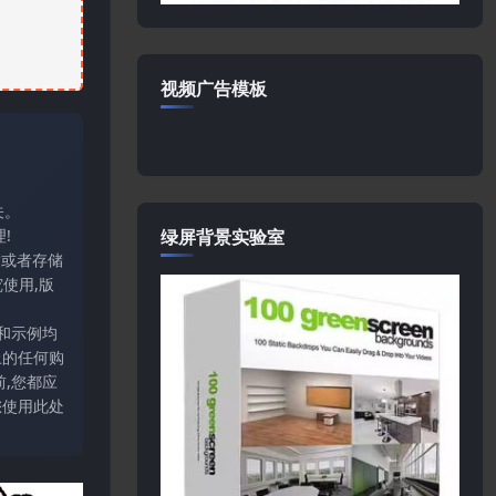
视频广告模板
关。
绿屏背景实验室
!
输或者存储
使用,版
和示例均
上的任何购
,您都应
您使用此处