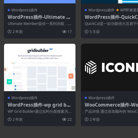
Wordpress插件
Wordpress插件
WP即将更
WordPress插件-Ultimate M
WordPress插件-QuickCa
ember–Real-time Notificat
0.22–WordPress预约日
Ultimate Member提供一系列功能，包
QuickCal是一款功能强大且易
ions 2.3.3(Ultimate Membe
括用户配置文件、成员目录、用户注...
WordPress预约插件。它拥有完整.
2 年前
17
5 天前
r拓展)-会员WordPress插件
Wordpress插件
Wordpress插件
WordPress插件-wp grid bui
WooCommerce插件-Wo
lder bricks 1.1.4[WP Grid B
umbs for WooCommerc
WP Grid Builder通过实时分面搜索为您
产品详情 通过添加额外的 WooC
uilder拓展]
7.0
的电子商务、博客、投资组合等构...
rce 变体图像来展示产品变体。 将
2 年前
22
2 年前