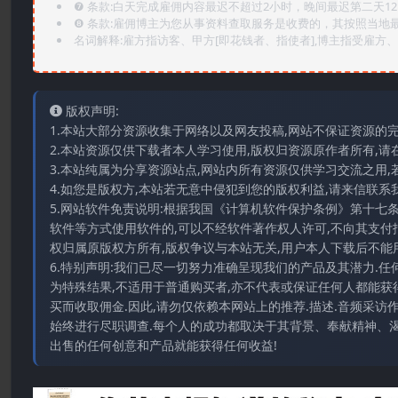
❼ 条款:白天完成雇佣内容最迟不超过2小时，晚间最迟第二天1
❽ 条款:雇佣博主为您从事资料查取服务是收费的，其按照当地
名词解释:雇方指访客、甲方[即花钱者、指使者],博主指受雇方、乙
版权声明:
1.本站大部分资源收集于网络以及网友投稿,网站不保证资源的
2.本站资源仅供下载者本人学习使用,版权归资源原作者所有,请
3.本站纯属为分享资源站点,网站内所有资源仅供学习交流之用,
4.如您是版权方,本站若无意中侵犯到您的版权利益,请来信联系我们E-
5.网站软件免责说明:根据我国《计算机软件保护条例》第十七
软件等方式使用软件的,可以不经软件著作权人许可,不向其支付
权归属原版权方所有,版权争议与本站无关,用户本人下载后不能用
6.特别声明:我们已尽一切努力准确呈现我们的产品及其潜力.
为特殊结果,不适用于普通购买者,亦不代表或保证任何人都能获
买而收取佣金.因此,请勿仅依赖本网站上的推荐.描述.音频采
始终进行尽职调查.每个人的成功都取决于其背景、奉献精神、渴
出售的任何创意和产品就能获得任何收益!