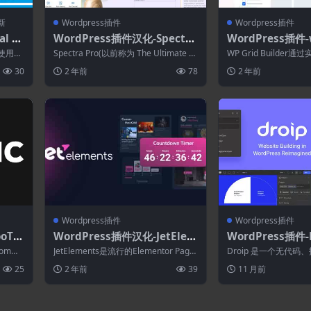
新
Wordpress插件
Wordpress插件
l 1.
WordPress插件汉化-Spectra
WordPress插件-w
历
Pro 1.1.5–WordPress页面生
lder pods 1.0.0
于使用的
Spectra Pro(以前称为 The Ultimate A
WP Grid Builde
成器
lder拓展]
..
ddons for...
的电子商务、博客、投资
30
2 年前
78
2 年前
Wordpress插件
Wordpress插件
oTh
WordPress插件汉化-JetElem
WordPress插件-D
e 5.
ents 2.6.17.1–Elementor页
–无代码WordPr
omme
JetElements是流行的Elementor Page
Droip 是一个无代码、拖
面生成器的小部件插件
器
视...
Builder 的创...
ss 构建器，它通过强大
25
2 年前
39
11 月前