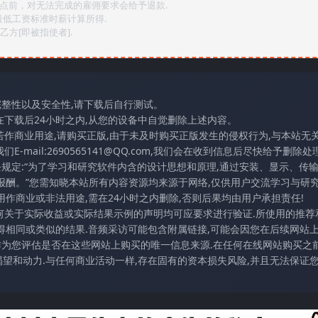
2点前，对无法完成的雇佣要求会给予退款.
最低工资标准时薪计算所得.
方[即被指使者].
完整性以及安全性,请下载后自行测试。
在下载后24小时之内,从您的设备中自觉删除上述内容。
若作商业用途,请购买正版,由于未及时购买正版发生的侵权行为,与本站无
mail:2690565141@QQ.com,我们会在收到信息后尽快给予删除处理
条规定:“为了学习和研究软件内含的设计思想和原理,通过安装、显示、传
报酬。”您需知晓本站所有内容资源均来源于网络,仅供用户交流学习与研究
作商业或非法用途,需在24小时之内删除,否则后果均由用户承担责任!
任何关于实际收益或实际结果示例的声明均可应要求进行验证.所使用的推荐
得相同或类似的结果.音频采访可能包含附属链接,可能会因您在后续网站
访作为您评估是否在这些网站上购买的唯一信息来源.在任何在线网站购买之前
望和动力.与任何商业活动一样,存在固有的资本损失风险,并且无法保证