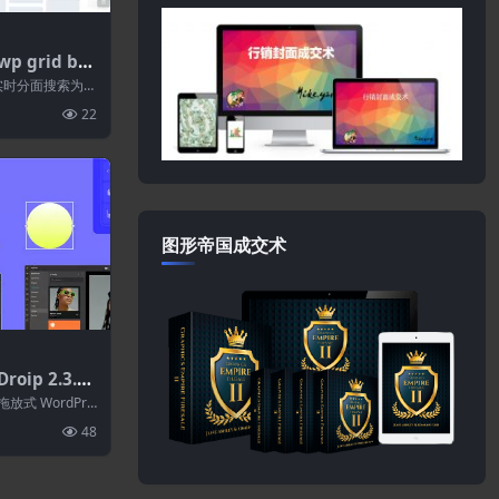
p grid bui
[WP Grid Bui
r通过实时分面搜索为您
组合等构...
22
图形帝国成交术
roip 2.3.10
ess网站构建
放式 WordPre
的功能简...
48