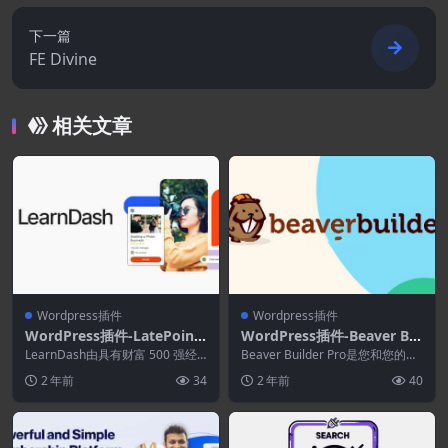
下一篇
FE Divine
相关文章
Wordpress插件
Wordpress插件
WordPress插件-LatePoint
WordPress插件-Beaver Bui
Addons(LatePoint拓展)
lder Agency 2.8.4.1–Word
LearnDash由具有财富 500 强经
Beaver Builder Pro是您和您的客
验的学习行业专业人士创建。不到
Press页面生成器插件
户编辑 Beaver Build...
2 年前
34
2 年前
40
5 分...