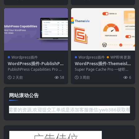
营销来转...
Wordpress插件
Wordpress插件
WP即将更新
WordPress插件-PublishPre
WordPress插件-Themeisle
ss Capabilities Pro 2.50.0
Super Page Cache Pro 5.3.
PublishPress Capabilities Pro 允
Super Page Cache Pro 一键即可
许您为网站上的不同...
2
瞬间提升您的 WordPres...
2 天前
58
3 周前
6
网站滚动公告
网站没有你需要的资源,欢迎提交工单或是添加客服微信:ywb386