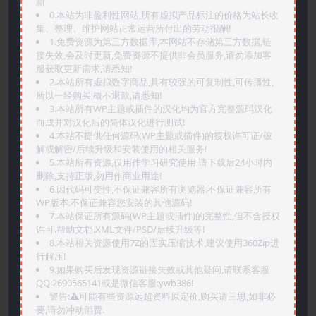
新
0.本站为非盈利性网站,所有虚拟产品标注的价格为站长收
集、整理、维护网站正常运营所付出的劳动报酬!
1.免费资源为第三方数据库,本网站不存储第三方数据,链
接失效,会及时更新,免费资源不提供非会员服务,请勿添加客
服获取更新需求,请悉知!
2.本站所有虚拟数字商品,具有较强的可复制性,可传播性,
所以一经购买,概不退款,请悉知!
3.本站所有WP主题或插件的汉化均为官方完整源码汉化
而成并对汉化后的简体汉化进行测试!
4.本站不提供任何源码(WP主题或插件)的授权许可证/破
解或解密/后续升级和安装使用的相关服务!
5.本站所有资源,仅用作学习研究使用,请下载后24小时内
删除,支持正版,勿用作商业用途!
6.因代码可变性,不保证兼容所有浏览器.不保证兼容所有
WP版本.不保证兼容您安装的其他源码!
7.本站保证所有源码(WP主题或插件)的完整性,但不含授权
许可.帮助文档.XML文件/PSD/后续升级等!
8.本站相关资源使用7Z的固实压缩技术,建议使用360Zip进
行解压!
9.如果购买后发现资源链接失效或其他疑问,请联系客服
QQ:2690565141或是微信客服:ywb386!
警告:⚠️可能有些资源远超资料原定价,购买请三思,如非必
要,请勿冲动消费.