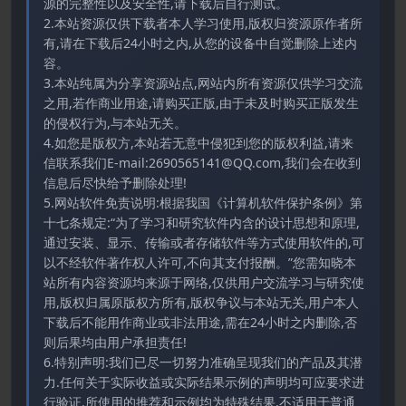
源的完整性以及安全性,请下载后自行测试。
2.本站资源仅供下载者本人学习使用,版权归资源原作者所
有,请在下载后24小时之内,从您的设备中自觉删除上述内
容。
3.本站纯属为分享资源站点,网站内所有资源仅供学习交流
之用,若作商业用途,请购买正版,由于未及时购买正版发生
的侵权行为,与本站无关。
4.如您是版权方,本站若无意中侵犯到您的版权利益,请来
信联系我们E-mail:2690565141@QQ.com,我们会在收到
信息后尽快给予删除处理!
5.网站软件免责说明:根据我国《计算机软件保护条例》第
十七条规定:“为了学习和研究软件内含的设计思想和原理,
通过安装、显示、传输或者存储软件等方式使用软件的,可
以不经软件著作权人许可,不向其支付报酬。”您需知晓本
站所有内容资源均来源于网络,仅供用户交流学习与研究使
用,版权归属原版权方所有,版权争议与本站无关,用户本人
下载后不能用作商业或非法用途,需在24小时之内删除,否
则后果均由用户承担责任!
6.特别声明:我们已尽一切努力准确呈现我们的产品及其潜
力.任何关于实际收益或实际结果示例的声明均可应要求进
行验证.所使用的推荐和示例均为特殊结果,不适用于普通