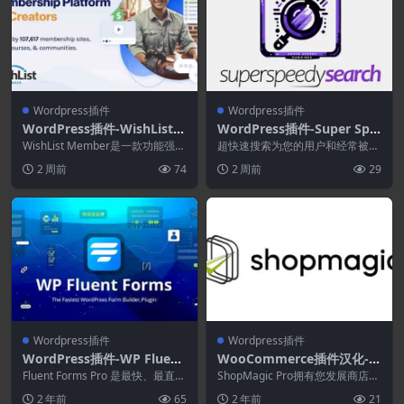
Wordpress插件
Wordpress插件
WordPress插件-WishList
WordPress插件-Super Spe
Member 3.34.2–WordPres
edy Search 5.57.1
WishList Member是一款功能强大
超快速搜索为您的用户和经常被遗
s会员插件
且易于使用的会员 wordpress...
忘的网站管理员带来快速且相关的
2 周前
74
2 周前
29
搜索结果。不要为基本...
Wordpress插件
Wordpress插件
WordPress插件-WP Fluent
WooCommerce插件汉化-S
Forms Pro Add-On 5.1.10
hopMagic Pro 4.3.3–WooC
Fluent Forms Pro 是最快、最直观
ShopMagic Pro拥有您发展商店和
的 WordPress 表单构建...
ommerce营销自动化
赚更多钱所需的工具。通过自动化
2 年前
65
2 年前
21