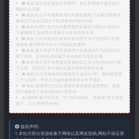
➊️ 条款:请支持正版软件及图书。肯定和感激作者及发行
商的社会贡献.
➋️ 条款:站点不存储和发布任何版权资料,只在被访客要求
雇佣后才会在其指示下处理要求的相关内容.
➌️ 条款:向博主支付任何费用都意味着在访客的主观意识
下雇佣博主,形成博主受雇于访客的劳务关系.
➍️ 条款:只向有购买正版资料者并限于学习目的且不扩散
者服务,雇佣即表示你认可和满足此要求.
➎ 条款:雇方承诺不恶意雇佣博主从事违法行为[包括但不
限于色情、反动等],否则雇方承担由此引发的后果.
➏️ 条款:博主也不负责鉴别受雇内容之合法性[包括但不限
于分裂、犯罪等], 雇方需自行鉴别和承担相关后果.
❼ 条款:白天完成雇佣内容最迟不超过2小时，晚间最迟第
二天12点前，对无法完成的雇佣要求会给予退款.
❽ 条款:雇佣博主为您从事资料查取服务是收费的，其按
照当地最低工资标准时薪计算所得.
名词解释:雇方指访客、甲方[即花钱者、指使者],博主指受
雇方、乙方[即被指使者].
版权声明:
1.本站大部分资源收集于网络以及网友投稿,网站不保证资