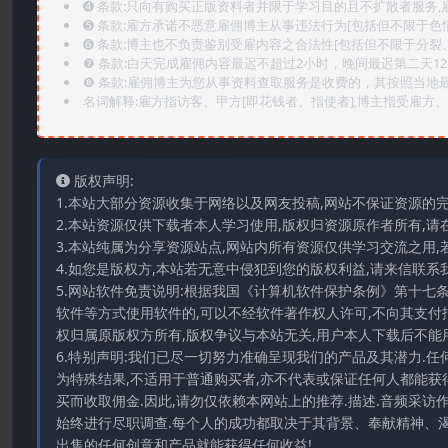
➍️ 条款:只向有购买正版资料者并限于学习目的且不扩散者服务
➎ 条款:雇方承诺不恶意雇佣博主从事违法行为[包括但不限于色
➏️ 条款:博主也不负责鉴别受雇内容之合法性[包括但不限于分裂
❼ 条款:白天完成雇佣内容最迟不超过2小时，晚间最迟第二天1
❽ 条款:雇佣博主为您从事资料查取服务是收费的，其按照当地
名词解释:雇方指访客、甲方[即花钱者、指使者],博主指受雇方、乙
版权声明:
1.本站大部分资源收集于网络以及网友投稿,网站不保证资源的
2.本站资源仅供下载者本人学习使用,版权归资源原作者所有,请
3.本站纯属为分享资源站点,网站内所有资源仅供学习交流之用,
4.如您是版权方,本站若无意中侵犯到您的版权利益,请来信联系我们E-
5.网站软件免责说明:根据我国《计算机软件保护条例》第十七
软件等方式使用软件的,可以不经软件著作权人许可,不向其支付
权归属原版权方所有,版权争议与本站无关,用户本人下载后不能用
6.特别声明:我们已尽一切努力准确呈现我们的产品及其潜力.
为特殊结果,不适用于普通购买者,亦不代表或保证任何人都能获
买而收取佣金.因此,请勿仅依赖本网站上的推荐.描述.音频采
始终进行尽职调查.每个人的成功都取决于其背景、奉献精神、渴
出售的任何创意和产品就能获得任何收益!