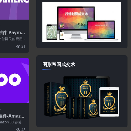
件
插件-Payme
ed Fees for
基于支付网关的费用
.1.2
所选的支付网关
31
图形帝国成交术
件
插件-Amazo
or WooComm
mazon S3 存储插
..
48