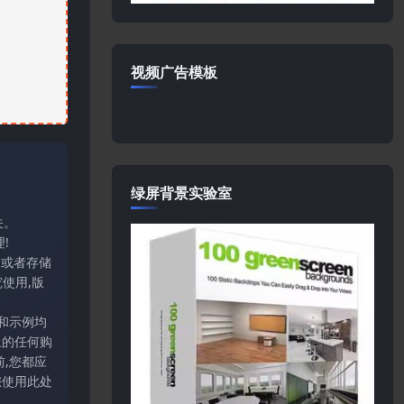
视频广告模板
绿屏背景实验室
关。
!
输或者存储
使用,版
和示例均
上的任何购
,您都应
您使用此处