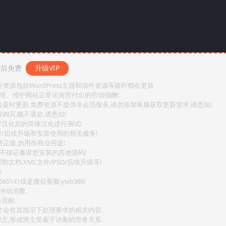
P后免费
升级VIP
源包括WordPress主题和插件资源等随时都在更新
整理、维护网站正常运营所付出的劳动报酬!
会及时更新,免费资源不提供非会员服务,请勿添加客服获取更新需求,请悉知!
购买,概不退款,请悉知!
对汉化后的简体汉化进行测试!
密/后续升级和安装使用的相关服务!
持正版,勿用作商业用途!
.不保证兼容您安装的其他源码!
文档.XML文件/PSD/后续升级等!
!
141或是微信客服:ywb386!
冲动消费.
贡献.
后才会在其指示下处理要求的相关内容.
博主,形成博主受雇于访客的劳务关系.