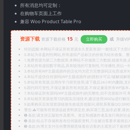
所有消息均可定制：
在购物车页面上工作
兼容 Woo Product Table Pro
资源下载
15
资源下载价格
元
立即购买
或
升级VI
特别提醒:本网站不保证所有资源永久更新资源!一般情况下大部分资
0.本站为非盈利性网站,所有虚拟产品标注的价格为站长收集、
1.免费资源为第三方数据库,本网站不存储第三方数据,链接失效,
2.本站所有虚拟数字商品,具有较强的可复制性,可传播性,所以一经
3.本站所有WP主题或插件的汉化均为官方完整源码汉化而成并
4.本站不提供任何源码(WP主题或插件)的授权许可证/破解或解
5.本站所有资源,仅用作学习研究使用,请下载后24小时内删除,支
6.因代码可变性,不保证兼容所有浏览器.不保证兼容所有WP版本
7.本站保证所有源码(WP主题或插件)的完整性,但不含授权许可.帮助
8.本站相关资源使用7Z的固实压缩技术,建议使用360Zip进行解压
9.如果购买后发现资源链接失效或其他疑问,请联系客服QQ:2690565
警告:⚠️可能有些资源远超资料原定价,购买请三思,如非必要,请勿
➊️ 条款:请支持正版软件及图书。肯定和感激作者及发行商的社会
➋️ 条款:站点不存储和发布任何版权资料,只在被访客要求雇佣
➌️ 条款:向博主支付任何费用都意味着在访客的主观意识下雇佣