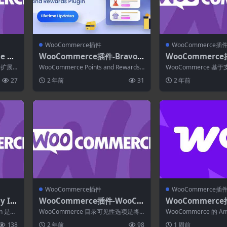
WooCommerce插件
WooCommerce插
e Ba
WooCommerce插件-Bravo–
WooCommerce
omme
WooCommerce Points and
nt Gateway Bas
价扩展
WooCommerce Points and Rewards
WooCommerce 
Rewards 2.5.8
WooCommerce 5
户设置
扩展，您可以设置要为...
免费扩展使您能够根据
27
2 年前
31
2 年前
为订...
WooCommerce插件
WooCommerce插
y In
WooCommerce插件-WooCo
WooCommerce
mmer
mmerce Catalog Visibility
n S3 Storage f
on 是一
WooCommerce 目录可见性选项是将
WooCommerce 的 A
Options 3.3.5
erce 3.5.3
您的 WooCommerce 网站转变...
件使您能够通过 Amazo.
138
2 年前
98
1 周前