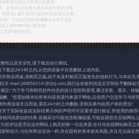
,雇佣即表示你认可和满足此要求.
情、反动等],否则雇方承担由此引发的后果.
、犯罪等], 雇方需自行鉴别和承担相关后果.
2点前，对无法完成的雇佣要求会给予退款.
最低工资标准时薪计算所得.
方[即被指使者].
完整性以及安全性,请下载后自行测试。
在下载后24小时之内,从您的设备中自觉删除上述内容。
若作商业用途,请购买正版,由于未及时购买正版发生的侵权行为,与本站无
mail:2690565141@QQ.com,我们会在收到信息后尽快给予删除处理
条规定:“为了学习和研究软件内含的设计思想和原理,通过安装、显示、传
报酬。”您需知晓本站所有内容资源均来源于网络,仅供用户交流学习与研究
作商业或非法用途,需在24小时之内删除,否则后果均由用户承担责任!
任何关于实际收益或实际结果示例的声明均可应要求进行验证.所使用的推荐
得相同或类似的结果.音频采访可能包含附属链接,可能会因您在后续网站
访作为您评估是否在这些网站上购买的唯一信息来源.在任何在线网站购买之前
望和动力.与任何商业活动一样,存在固有的资本损失风险,并且无法保证