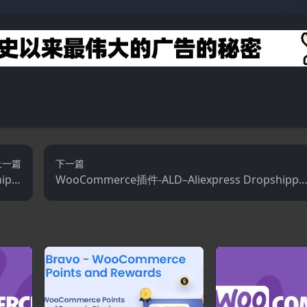
上一篇
下一篇
ippi
WooCommerce插件-ALD–Aliexpress Dropshippi
.1.0
g and Fulfillment for WooCommerce 2.1.5