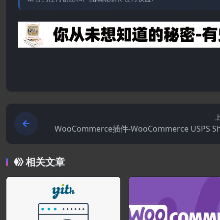
WooCommerce插件-WooCommerce USPS Sh
ng Method 5
相关文章