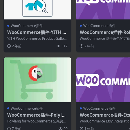
WooCommerce插件
WooCommerce插件
WooCommerce插件-YITH W
WooCommerce插件-Rol
ooCommerce Product Galle
sed Pricing for WooC
YITH WooCommerce Product Gallery
WooCommerce 基于角色的定
ry & Image Zoom Premium
rce 2.2.0
& I...
使您能够根据用户角色和个人客
2 年前
112
2 年前
产品...
2.29.0
WooCommerce插件
WooCommerce插件
WooCommerce插件-Polylan
WooCommerce插件-Ets
g for WooCommerce 2.2.3
tegration for WooCo
Polylang for WooCommerce允许您结
WooCommerce Etsy Integrati
ce 3.6.7
合两个流行的 WordP...
个在线市场，可让您...
7 天前
90
1 年前