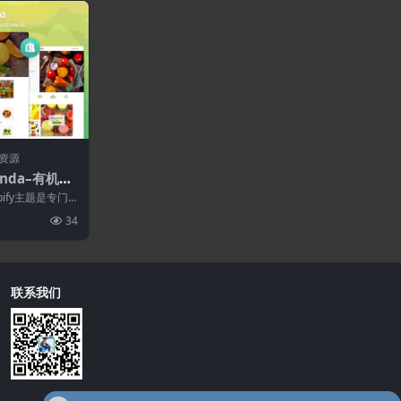
资源
randa–有机食
商务
ify主题是专门
店而设计的。它
34
联系我们
购买
WordPress插件-Elementor Pro 4.1.3-WordPress页面构