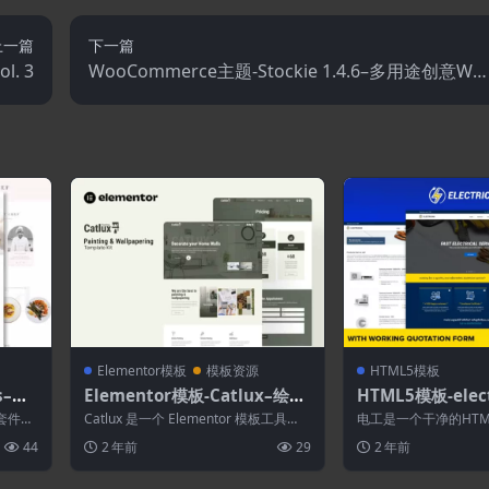
上一篇
下一篇
l. 3
WooCommerce主题-Stockie 1.4.6–多用途创意Wo
oCommerce主题
Elementor模板
模板资源
HTML5模板
s–餐
Elementor模板-Catlux–绘画
HTML5模板-elec
和墙纸Elementor模板套件
模板
模板套件。
Catlux 是一个 Elementor 模板工具
电工是一个干净的HTM
包，专门用于绘画和墙纸。Cat...
用于提供电工、维修和
44
2 年前
29
2 年前
司。它提供...