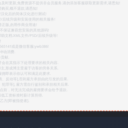
会及时更新,免费资源不提供非会员服务,请勿添加客服获取更新需求,请悉知!
购买,概不退款,请悉知!
对汉化后的简体汉化进行测试!
密/后续升级和安装使用的相关服务!
持正版,勿用作商业用途!
.不保证兼容您安装的其他源码!
文档.XML文件/PSD/后续升级等!
!
141或是微信客服:ywb386!
冲动消费.
贡献.
后才会在其指示下处理要求的相关内容.
博主,形成博主受雇于访客的劳务关系.
,雇佣即表示你认可和满足此要求.
情、反动等],否则雇方承担由此引发的后果.
、犯罪等], 雇方需自行鉴别和承担相关后果.
2点前，对无法完成的雇佣要求会给予退款.
最低工资标准时薪计算所得.
方[即被指使者].