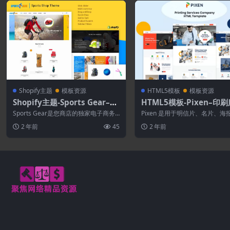
Shopify主题
模板资源
HTML5模板
模板资源
Shopify主题-Sports Gear–体
HTML5模板-Pixen–印
育用品商店Shopify主题
公司HTML5模板
Sports Gear是您商店的独家电子商务
Pixen 是用于明信片、名片、海
主题。使用Shopify构建，Sho...
幅、礼品卡、传单、广告牌和所
2 年前
45
2 年前
印刷服...