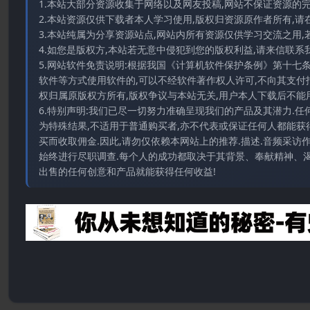
1.本站大部分资源收集于网络以及网友投稿,网站不保证资源的
2.本站资源仅供下载者本人学习使用,版权归资源原作者所有,请
3.本站纯属为分享资源站点,网站内所有资源仅供学习交流之用,
4.如您是版权方,本站若无意中侵犯到您的版权利益,请来信联系我们E-
5.网站软件免责说明:根据我国《计算机软件保护条例》第十七
软件等方式使用软件的,可以不经软件著作权人许可,不向其支付
权归属原版权方所有,版权争议与本站无关,用户本人下载后不能用
6.特别声明:我们已尽一切努力准确呈现我们的产品及其潜力.
为特殊结果,不适用于普通购买者,亦不代表或保证任何人都能获
买而收取佣金.因此,请勿仅依赖本网站上的推荐.描述.音频采
始终进行尽职调查.每个人的成功都取决于其背景、奉献精神、渴
出售的任何创意和产品就能获得任何收益!