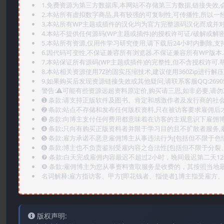
1.免费资源为第三方数据库,本网站不存储第三方数据,链接失效,
2.本站所有虚拟数字商品,具有较强的可复制性,可传播性,所以一经
3.本站所有WP主题或插件的汉化均为官方完整源码汉化而成并
4.本站不提供任何源码(WP主题或插件)的授权许可证/破解或解
5.本站所有资源,仅用作学习研究使用,请下载后24小时内删除,支
6.因代码可变性,不保证兼容所有浏览器.不保证兼容所有WP版本
7.本站保证所有源码(WP主题或插件)的完整性,但不含授权许可.帮助
8.本站相关资源使用7Z的固实压缩技术,建议使用360Zip进行解压
9.如果购买后发现资源链接失效或其他疑问,请联系客服QQ:2690565
警告:⚠️可能有些资源远超资料原定价,购买请三思,如非必要,请勿
➊️ 条款:请支持正版软件及图书。肯定和感激作者及发行商的社会
➋️ 条款:站点不存储和发布任何版权资料,只在被访客要求雇佣
➌️ 条款:向博主支付任何费用都意味着在访客的主观意识下雇佣
➍️ 条款:只向有购买正版资料者并限于学习目的且不扩散者服务
➎ 条款:雇方承诺不恶意雇佣博主从事违法行为[包括但不限于色
➏️ 条款:博主也不负责鉴别受雇内容之合法性[包括但不限于分裂
❼ 条款:白天完成雇佣内容最迟不超过2小时，晚间最迟第二天1
❽ 条款:雇佣博主为您从事资料查取服务是收费的，其按照当地
名词解释:雇方指访客、甲方[即花钱者、指使者],博主指受雇方、乙
版权声明: