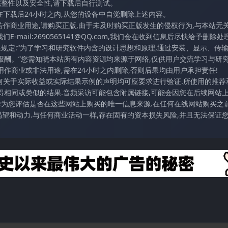
完整性以及安全性,请下载后自行测试。
在下载后24小时之内,从您的设备中自觉删除上述内容。
若作商业用途,请购买正版,由于未及时购买正版发生的侵权行为,与本站无
mail:2690565141@QQ.com,我们会在收到信息后尽快给予删除处理
条规定:“为了学习和研究软件内含的设计思想和原理,通过安装、显示、传
报酬。”您需知晓本站所有内容资源均来源于网络,仅供用户交流学习与研究
作商业或非法用途,需在24小时之内删除,否则后果均由用户承担责任!
任何关于实际收益或实际结果示例的声明均可应要求进行验证.所使用的推荐
得相同或类似的结果.音频采访可能包含附属链接,可能会因您在后续网站
访作为您评估是否在这些网站上购买的唯一信息来源.在任何在线网站购买之前
望和动力.与任何商业活动一样,存在固有的资本损失风险,并且无法保证