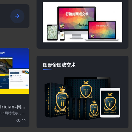
图形帝国成交术
trician–网站
L5网站模板，适
建筑服务的公
29