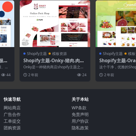
Shopify主题
模板资源
Shopify主题
模板
刷服务
Shopify主题-Onky-猪肉.肉类
Shopify主题-O
Shopify主题
物/水果/蔬菜电子
报、横
Onky是一种猪肉商店shopify主题之
这个干净，优雅的Shop
有其他
一。通过onky port shop主...
为创建商务专业在线商
44
2 年前
24
2 年前
非常适...
快速导航
关于本站
网站商店
WP条款
广告合作
免责声明
工单提交
用户协议
团购资源
隐私政策