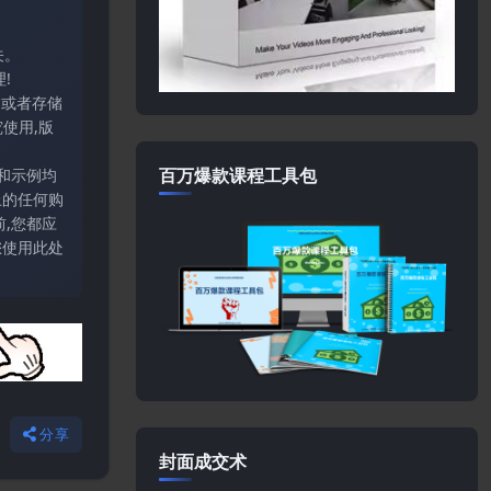
关。
!
输或者存储
使用,版
百万爆款课程工具包
和示例均
上的任何购
,您都应
您使用此处
分享
封面成交术