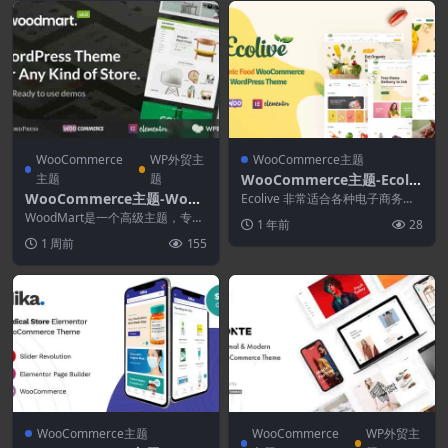
WooCommerce
WP外贸主
WooCommerce主题
主题
题
WooCommerce主题-Ecoliv
e 1.4.1–有机食品 WooCom
WooCommerce主题-Wood
Ecolive 非常适合各种电子商务网
merce WordPress主题
站，特别适用于杂货店：有机食品
Mart 8.5.7-多用途WooCom
WoodMart是一个高级主题，专为
1 年前
28
店、有机饮料...
merce主题
创建 WooCommerce 在线商店而
1 周前
155
优化...
WooCommerce主题
WooCommerce
WP外贸主