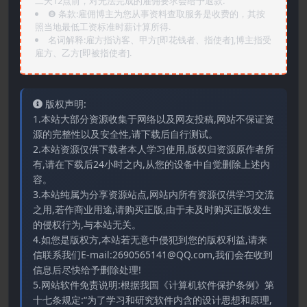
二天12点前，对无法完成的雇佣要求会给予退款.
❽ 条款:雇佣博主为您从事资料查取服务是收费的，其按
照当地最低工资标准时薪计算所得.
名词解释:雇方指访客、甲方[即花钱者、指使者],博主指受
雇方、乙方[即被指使者].
版权声明:
1.本站大部分资源收集于网络以及网友投稿,网站不保证资
源的完整性以及安全性,请下载后自行测试。
2.本站资源仅供下载者本人学习使用,版权归资源原作者所
有,请在下载后24小时之内,从您的设备中自觉删除上述内
容。
3.本站纯属为分享资源站点,网站内所有资源仅供学习交流
之用,若作商业用途,请购买正版,由于未及时购买正版发生
的侵权行为,与本站无关。
4.如您是版权方,本站若无意中侵犯到您的版权利益,请来
信联系我们E-mail:2690565141@QQ.com,我们会在收到
信息后尽快给予删除处理!
5.网站软件免责说明:根据我国《计算机软件保护条例》第
十七条规定:“为了学习和研究软件内含的设计思想和原理,