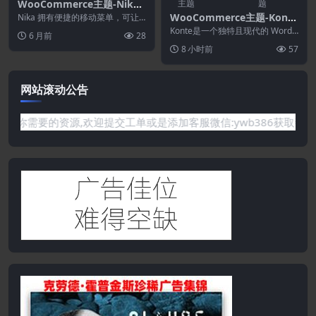
WooCommerce主题-Nika
主题
题
1.2.16–医疗Elementor Wo
WooCommerce主题-Konte
Nika 拥有便捷的移动菜单，可让
oCommerce主题
您的购物者轻松找到他们想要的商
2.5.1–最小和现代的WooCo
Konte是一个独特且现代的 WordP
6 月前
28
品。您总共可以获...
mmerce WordPress主题
ress 电子商务主题，使用 Boots...
8 小时前
57
网站滚动公告
需要的资源,欢迎提交工单或是添加客服微信:ywb386获取帮助！