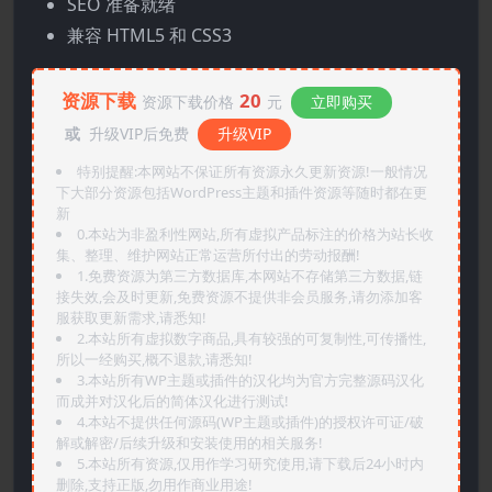
SEO 准备就绪
兼容 HTML5 和 CSS3
资源下载
20
资源下载价格
元
立即购买
或
升级VIP后免费
升级VIP
特别提醒:本网站不保证所有资源永久更新资源!一般情况
下大部分资源包括WordPress主题和插件资源等随时都在更
新
0.本站为非盈利性网站,所有虚拟产品标注的价格为站长收
集、整理、维护网站正常运营所付出的劳动报酬!
1.免费资源为第三方数据库,本网站不存储第三方数据,链
接失效,会及时更新,免费资源不提供非会员服务,请勿添加客
服获取更新需求,请悉知!
2.本站所有虚拟数字商品,具有较强的可复制性,可传播性,
所以一经购买,概不退款,请悉知!
3.本站所有WP主题或插件的汉化均为官方完整源码汉化
而成并对汉化后的简体汉化进行测试!
4.本站不提供任何源码(WP主题或插件)的授权许可证/破
解或解密/后续升级和安装使用的相关服务!
5.本站所有资源,仅用作学习研究使用,请下载后24小时内
删除,支持正版,勿用作商业用途!