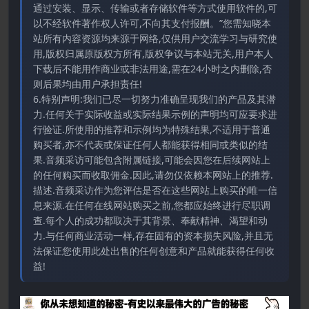
通过安装、显示、传输或者存储软件等方式使用软件的,可
以不经软件著作权人许可,不向其支付报酬。”您需知晓本
站所有内容资源均来源于网络,仅供用户交流学习与研究使
用,版权归属原版权方所有,版权争议与本站无关,用户本人
下载后不能用作商业或非法用途,需在24小时之内删除,否
则后果均由用户承担责任!
6.特别声明:我们已尽一切努力准确呈现我们的产品及其潜
力.任何关于实际收益或实际结果示例的声明均可应要求进
行验证.所使用的推荐和示例均为特殊结果,不适用于普通
购买者,亦不代表或保证任何人都能获得相同或类似的结
果.音频采访可能包含附属链接,可能会因您在后续网站上
的任何购买而收取佣金.因此,请勿仅依赖本网站上的推荐.
描述.音频采访作为您评估是否在这些网站上购买的唯一信
息来源.在任何在线网站购买之前,您都应始终进行尽职调
查.每个人的成功都取决于其背景、奉献精神、渴望和动
力.与任何商业活动一样,存在固有的资本损失风险,并且无
法保证您使用此处出售的任何创意和产品就能获得任何收
益!