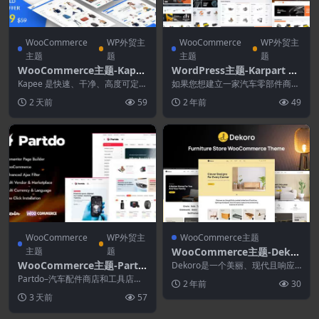
WooCommerce
WP外贸主
WooCommerce
WP外贸主
主题
题
主题
题
WooCommerce主题-Kapee
WordPress主题-Karpart 1.
1.7.4–现代多用途WooCom
0.6–汽车零部件WooComm
Kapee 是快速、干净、高度可定制
如果您想建立一家汽车零部件商
merce主题
且响应灵敏的 WordPress 主题。
erce主题
店，Karpart – 汽车零部件商店和
2 天前
59
2 年前
49
K...
工具店电子商...
WooCommerce
WP外贸主
WooCommerce主题
主题
题
WooCommerce主题-Dekor
o 1.0.3–家具店WooComme
WooCommerce主题-Partd
Dekoro是一个美丽、现代且响应
rce主题
迅速的 Elementor WooCommer...
o 1.5.0–汽车零部件和工具店
Partdo–汽车配件商店和工具店电
2 年前
30
WooCommerce主题
子商务 Elementor WooComme...
3 天前
57