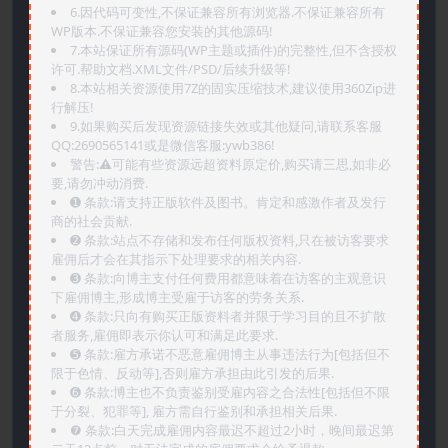
6.因代码可变性,不保证兼容所有浏览器.不保证兼容所有
WP版本.不保证兼容您安装的其他源码!
7.本站保证所有源码(WP主题或插件)的完整性,但不含授权
许可.帮助文档.XML文件/PSD/后续升级等!
8.本站相关资源使用7Z的固实压缩技术,建议使用360Zip进
行解压!
9.如果购买后发现资源链接失效或其他疑问,请联系客服
QQ:2690565141或是微信客服:ywb386!
警告:⚠️可能有些资源远超资料原定价,购买请三思,如非必
要,请勿冲动消费.
➊️ 条款:请支持正版软件及图书。肯定和感激作者及发行
商的社会贡献.
➋️ 条款:站点不存储和发布任何版权资料,只在被访客要求
雇佣后才会在其指示下处理要求的相关内容.
➌️ 条款:向博主支付任何费用都意味着在访客的主观意识
下雇佣博主,形成博主受雇于访客的劳务关系.
➍️ 条款:只向有购买正版资料者并限于学习目的且不扩散
者服务,雇佣即表示你认可和满足此要求.
➎ 条款:雇方承诺不恶意雇佣博主从事违法行为[包括但不
限于色情、反动等],否则雇方承担由此引发的后果.
➏️ 条款:博主也不负责鉴别受雇内容之合法性[包括但不限
于分裂、犯罪等], 雇方需自行鉴别和承担相关后果.
❼ 条款:白天完成雇佣内容最迟不超过2小时，晚间最迟第