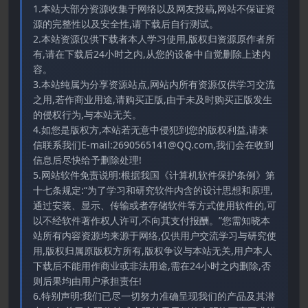
1.本站大部分资源收集于网络以及网友投稿,网站不保证资
源的完整性以及安全性,请下载后自行测试。
2.本站资源仅供下载者本人学习使用,版权归资源原作者所
有,请在下载后24小时之内,从您的设备中自觉删除上述内
容。
3.本站纯属为分享资源站点,网站内所有资源仅供学习交流
之用,若作商业用途,请购买正版,由于未及时购买正版发生
的侵权行为,与本站无关。
4.如您是版权方,本站若无意中侵犯到您的版权利益,请来
信联系我们E-mail:2690565141@QQ.com,我们会在收到
信息后尽快给予删除处理!
5.网站软件免责说明:根据我国《计算机软件保护条例》第
十七条规定:“为了学习和研究软件内含的设计思想和原理,
通过安装、显示、传输或者存储软件等方式使用软件的,可
以不经软件著作权人许可,不向其支付报酬。”您需知晓本
站所有内容资源均来源于网络,仅供用户交流学习与研究使
用,版权归属原版权方所有,版权争议与本站无关,用户本人
下载后不能用作商业或非法用途,需在24小时之内删除,否
则后果均由用户承担责任!
6.特别声明:我们已尽一切努力准确呈现我们的产品及其潜