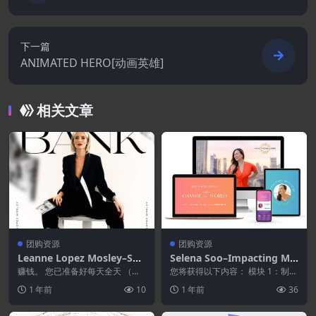
下一篇
ANIMATED HERO[动画英雄]
相关文章
团购资源
团购资源
Leanne Lopez Mosley–She
Selena Soo–Impacting Mill
Makes Bank 2.0
ions 2025
赚钱。 您已准备好每天全天 （仅
您将获得以下内容： 模块 1：制定
从您的内容中……） 您已准备好迎
成为媒体明星的计划 在模块 1
1 年前
10
1 年前
36
接理想的客户，他...
中，您将创建自...