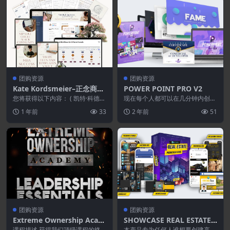
团购资源
团购资源
Kate Kordsmeier–正念商业
POWER POINT PRO V2
学院
您将获得以下内容： ( 凯特·科德斯
现在每个人都可以在几分钟内创建
迈尔 (Kate Kordsmeier) 创...
令人惊叹的，专业的和有吸引力的
1 年前
33
2 年前
51
视频和演示文稿，无需...
团购资源
团购资源
Extreme Ownership Acad
SHOWCASE REAL ESTATE T
emy–Leadership Essential
EMPLATES
课程描述 获得我们顶级课程的终
本产品专为任何人谁想要创建高质