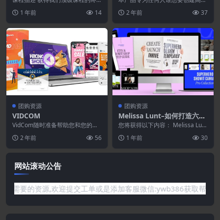
s Package
身访问权限 极端所有权基础 ：由
量的视频促销房地产代理/物业展
1 年前
14
2 年前
37
《纽约时报》畅销书...
示促销轻松只使用po...
团购资源
团购资源
VIDCOM
Melissa Lunt–如何打造六位
数Showit模板商店
VidCom随时准备帮助您和您的客
您将获得以下内容： Melissa Lunt
户为所有营销需求创建高质量的视
的课程“ 如何打造六位数收入的 S...
2 年前
56
1 年前
30
频和图形，例如:...
网站滚动公告
站没有你需要的资源,欢迎提交工单或是添加客服微信:ywb386获