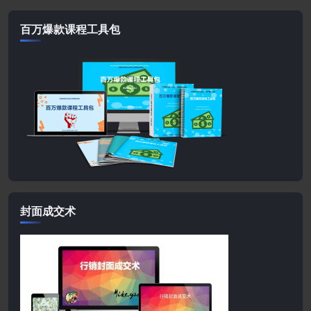
百万爆款课程工具包
封面成交术