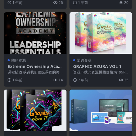
1 年前
26
1 年前
20
体...
其中 教授（并...
团购资源
团购资源
Extreme Ownership Acad
GRAPHIC AZURA VOL 1
emy–Leadership Essential
课程描述 获得我们顶级课程的终
资源下载此资源拼团价格为199R
s Package
身访问权限 极端所有权基础 ：由
MB，请先登录已完成0% (共需3
1 年前
14
2 年前
25
《纽约时报》畅销书...
人，还需3人)...