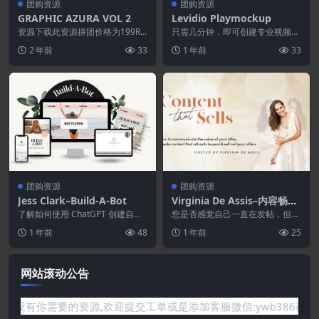
团购资源
团购资源
GRAPHIC AZURA VOL 2
Levidio Playmockup
资源下载此资源拼团价格为199R
只需几分钟，即可创建专业视频、
MB，请先登录已完成0% (共需3
逼真的模型、3D 封面、网站、书
2 年前
33
1 年前
33
人，还需3人)...
籍和杂志布局以及动...
团购资源
团购资源
Jess Clark–Build-A-Bot
Virginia De Assis–内容畅销
5.0
了解如何使用 ChatGPT 创建自定
您是否感觉自己一直在发帖，但销
义 AI 机器人，从而节省您的时
量却没有达到应有的水平？ 厌倦
1 年前
48
1 年前
25
间、提高工...
了创建卷轴、轮播、故...
网站滚动公告
要的资源,欢迎提交工单或是添加客服微信:ywb386获取帮助！