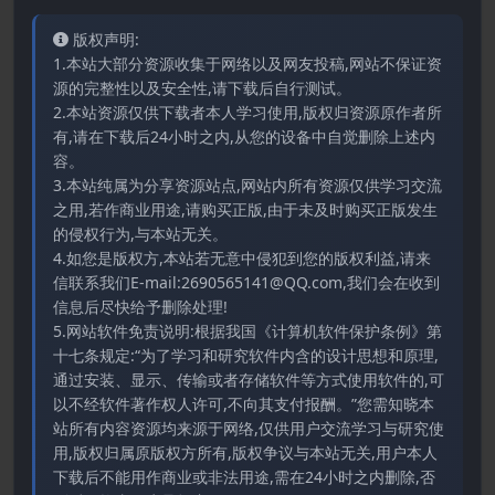
版权声明:
1.本站大部分资源收集于网络以及网友投稿,网站不保证资
源的完整性以及安全性,请下载后自行测试。
2.本站资源仅供下载者本人学习使用,版权归资源原作者所
有,请在下载后24小时之内,从您的设备中自觉删除上述内
容。
3.本站纯属为分享资源站点,网站内所有资源仅供学习交流
之用,若作商业用途,请购买正版,由于未及时购买正版发生
的侵权行为,与本站无关。
4.如您是版权方,本站若无意中侵犯到您的版权利益,请来
信联系我们E-mail:2690565141@QQ.com,我们会在收到
信息后尽快给予删除处理!
5.网站软件免责说明:根据我国《计算机软件保护条例》第
十七条规定:“为了学习和研究软件内含的设计思想和原理,
通过安装、显示、传输或者存储软件等方式使用软件的,可
以不经软件著作权人许可,不向其支付报酬。”您需知晓本
站所有内容资源均来源于网络,仅供用户交流学习与研究使
用,版权归属原版权方所有,版权争议与本站无关,用户本人
下载后不能用作商业或非法用途,需在24小时之内删除,否