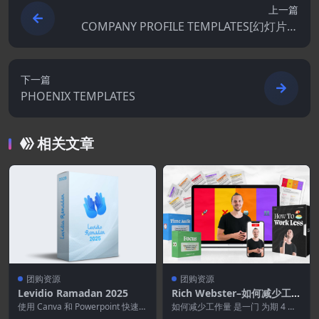
上一篇
COMPANY PROFILE TEMPLATES[幻灯片专
业版]
下一篇
PHOENIX TEMPLATES
相关文章
团购资源
团购资源
Levidio Ramadan 2025
Rich Webster–如何减少工作
量
使用 Canva 和 Powerpoint 快速轻
如何减少工作量 是一门 为期 4 周
松地创建促销动画问候和社交媒
的自定进度商业课程， 我们将在