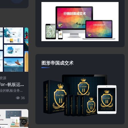
图形帝国成交术
资源
rfor–帆板运动
而专业的帆板业务、
模板，将帮助您
36