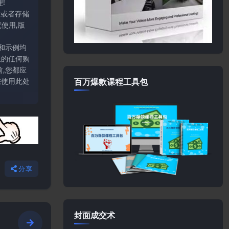
!
输或者存储
使用,版
和示例均
上的任何购
,您都应
百万爆款课程工具包
您使用此处
分享
封面成交术