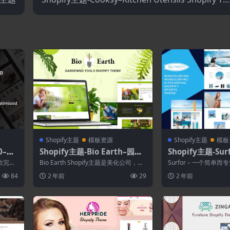
emeCooksy-厨房用具Shopify主题
Shopify主题
模板资源
Shopify主题
模板
.0–多
Shopify主题-Bio Earth–园林
Shopify主题-Su
绿化服务店
Shopify主题
款完全
Bio Earth Shopify主题是美化公司，园
Surfor – 一个简单
精...
艺服务，苗圃，植物商店，花卉...
设备商店或专业冲浪的
84
2 年前
29
2 年前
立...