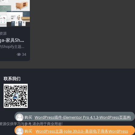
资源
nga-家具Shop
Shopify主题，
，桌子，椅
34
联系我们
购买
WordPress插件-Elementor Pro 4.1.3-WordPress页面构
了
建器插件
购买
WordPress主题-Jolie 39.0.0–美容电子商务WordPress
资源仅供学习与参考,请勿用于商业用途!
了
主题