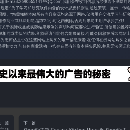
mail:2690565141@QQ.com,我们会在收到信息后尽快给予删除处理
条规定:“为了学习和研究软件内含的设计思想和原理,通过安装、显示、传
报酬。”您需知晓本站所有内容资源均来源于网络,仅供用户交流学习与研究
作商业或非法用途,需在24小时之内删除,否则后果均由用户承担责任!
任何关于实际收益或实际结果示例的声明均可应要求进行验证.所使用的推荐
得相同或类似的结果.音频采访可能包含附属链接,可能会因您在后续网站
访作为您评估是否在这些网站上购买的唯一信息来源.在任何在线网站购买之前
望和动力.与任何商业活动一样,存在固有的资本损失风险,并且无法保证
上一篇
下一篇
fy主题
Shopify主题-Cooksy–Kitchen Utensils Shopify Th