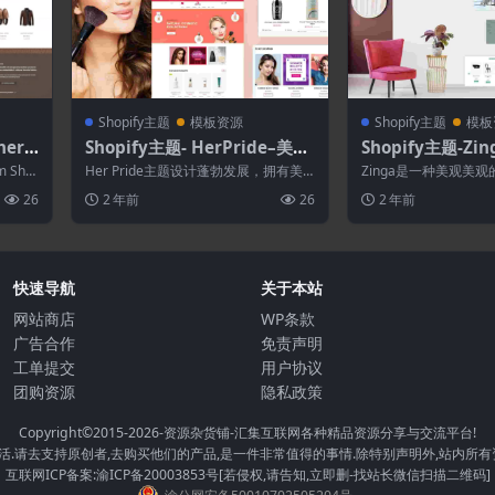
Shopify主题
模板资源
Shopify主题
模板
her
Shopify主题- HerPride–美容
Shopify主题-Zi
ify主
中心.化妆品商店Shopify主题
ify主题
m Sho
Her Pride主题设计蓬勃发展，拥有美
Zinga是一种美观美观的
丽的色彩和简洁的元素-完美的花卉精品
专为在线商店销售家具
26
2 年前
26
2 年前
店...
子，...
快速导航
关于本站
网站商店
WP条款
广告合作
免责声明
工单提交
用户协议
团购资源
隐私政策
Copyright©2015-2026
-资源杂货铺-汇集互联网各种精品资源分享与交流平台!
.请去支持原创者,去购买他们的产品,是一件非常值得的事情.除特别声明外,站内所有
互联网ICP备案:渝ICP备20003853号[若侵权,请告知,立即删-找站长微信扫描二维码]