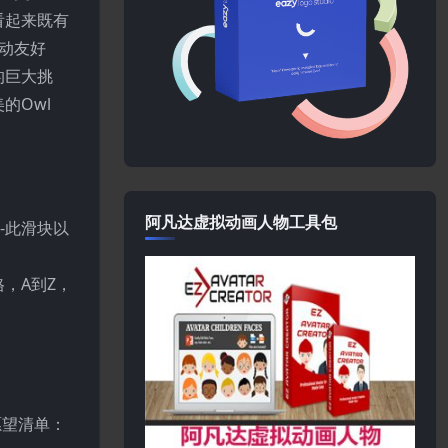
看起来既有
移动友好
的巨大挑
的Owl
阿凡达虚拟动画人物工具包
-此滑块以
，A到Z，
愿望清单：