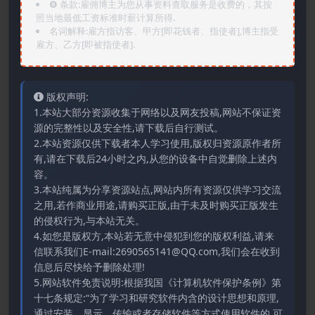
❽ 条款:雇佣博主为您从事资料查取服务是收费的，其按
照当地最低工资标准时薪计算所得.
名词解释:雇方指访客、甲方[即花钱者、指使者],博主指受
雇方、乙方[即被指使者].
版权声明:
1.本站大部分资源收集于网络以及网友投稿,网站不保证资
源的完整性以及安全性,请下载后自行测试。
2.本站资源仅供下载者本人学习使用,版权归资源原作者所
有,请在下载后24小时之内,从您的设备中自觉删除上述内
容。
3.本站纯属为分享资源站点,网站内所有资源仅供学习交流
之用,若作商业用途,请购买正版,由于未及时购买正版发生
的侵权行为,与本站无关。
4.如您是版权方,本站若无意中侵犯到您的版权利益,请来
信联系我们E-mail:2690565141@QQ.com,我们会在收到
信息后尽快给予删除处理!
5.网站软件免责说明:根据我国《计算机软件保护条例》第
十七条规定:“为了学习和研究软件内含的设计思想和原理,
通过安装、显示、传输或者存储软件等方式使用软件的,可