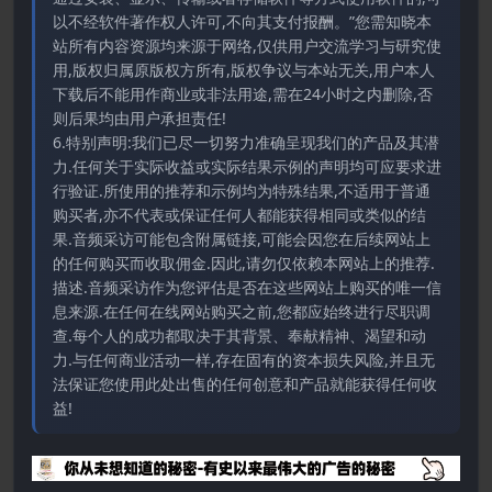
以不经软件著作权人许可,不向其支付报酬。”您需知晓本
站所有内容资源均来源于网络,仅供用户交流学习与研究使
用,版权归属原版权方所有,版权争议与本站无关,用户本人
下载后不能用作商业或非法用途,需在24小时之内删除,否
则后果均由用户承担责任!
6.特别声明:我们已尽一切努力准确呈现我们的产品及其潜
力.任何关于实际收益或实际结果示例的声明均可应要求进
行验证.所使用的推荐和示例均为特殊结果,不适用于普通
购买者,亦不代表或保证任何人都能获得相同或类似的结
果.音频采访可能包含附属链接,可能会因您在后续网站上
的任何购买而收取佣金.因此,请勿仅依赖本网站上的推荐.
描述.音频采访作为您评估是否在这些网站上购买的唯一信
息来源.在任何在线网站购买之前,您都应始终进行尽职调
查.每个人的成功都取决于其背景、奉献精神、渴望和动
力.与任何商业活动一样,存在固有的资本损失风险,并且无
法保证您使用此处出售的任何创意和产品就能获得任何收
益!