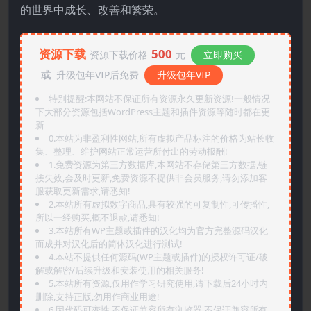
的世界中成长、改善和繁荣。
资源下载
500
资源下载价格
元
立即购买
或
升级包年VIP后免费
升级包年VIP
特别提醒:本网站不保证所有资源永久更新资源!一般情况
下大部分资源包括WordPress主题和插件资源等随时都在更
新
0.本站为非盈利性网站,所有虚拟产品标注的价格为站长收
集、整理、维护网站正常运营所付出的劳动报酬!
1.免费资源为第三方数据库,本网站不存储第三方数据,链
接失效,会及时更新,免费资源不提供非会员服务,请勿添加客
服获取更新需求,请悉知!
2.本站所有虚拟数字商品,具有较强的可复制性,可传播性,
所以一经购买,概不退款,请悉知!
3.本站所有WP主题或插件的汉化均为官方完整源码汉化
而成并对汉化后的简体汉化进行测试!
4.本站不提供任何源码(WP主题或插件)的授权许可证/破
解或解密/后续升级和安装使用的相关服务!
5.本站所有资源,仅用作学习研究使用,请下载后24小时内
删除,支持正版,勿用作商业用途!
6.因代码可变性,不保证兼容所有浏览器.不保证兼容所有