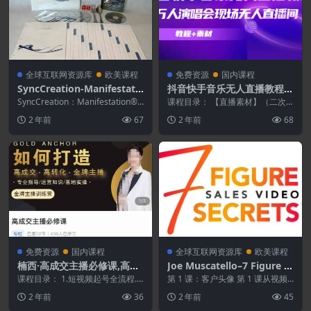
全球互联网资源库
欧美课程
免费资源
国内课程
SyncCreation-Manifestati
抖音快手音乐无人直播教程,
on™ 课程-SyncCreation(99
万人演唱会现场无人直播间
SyncCreation：Manifestation®
课程目录： 【直播素材】（二次
5.00 美元)
课程是一门独特而强大的家...
（教程+素材）
剪辑处理再用） 二次剪辑技巧 3.
2 年前
67
2 年前
68
演唱会背景素材 ...
免费资源
国内课程
全球互联网资源库
欧美课程
楠西·高成交主播必修课,高成
Joe Muscatello–7 Figure S
交,高转化,快速拿结果
ales Video Secrets[7位数视
课程目录： 1.短视频起号全流程.
第 1 课：客户头像 第 1 课从视频
mp4.mp4 2.短视频起号的商业定
频销售的秘密]
营销的现状及其多年来的演变开
2 年前
36
2 年前
45
位.mp...
始。我们将介绍...