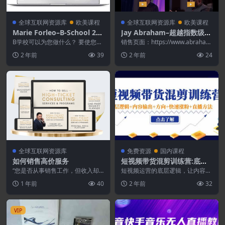
全球互联网资源库
欧美课程
全球互联网资源库
欧美课程
Marie Forleo–B-School 202
Jay Abraham–超越指数级商
1[英文版]
业遗愿清单[$5,000.00]
B学校可以为您做什么？ 要使您的
销售页面：https://www.abraha
业务正常运行，就需要清晰，有远
m.com/beyond-expo...
2 年前
39
2 年前
24
见，并具有按正确策...
全球互联网资源库
免费资源
国内课程
如何销售高价服务
短视频带货混剪训练营:底层
逻辑+内容输出+方向+快速涨
“您是否从事销售工作，但收入却
短视频运营的底层逻辑，让内容输
不够？您是否想进入销售行业，但
粉+直播方法
出不用愁，短视频有方向，直播有
1 年前
40
2 年前
32
又担心无法完成大单？...
方法 目录 了解短视...
VIP