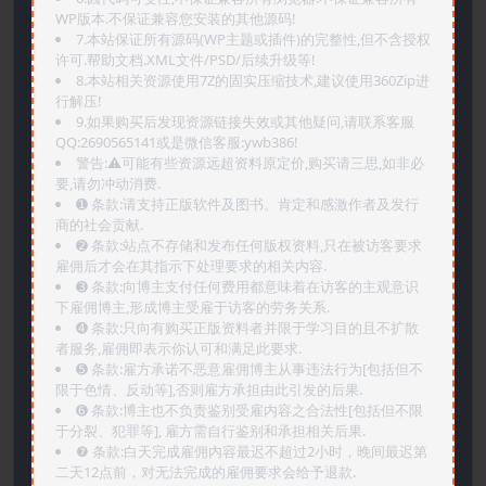
WP版本.不保证兼容您安装的其他源码!
7.本站保证所有源码(WP主题或插件)的完整性,但不含授权
许可.帮助文档.XML文件/PSD/后续升级等!
8.本站相关资源使用7Z的固实压缩技术,建议使用360Zip进
行解压!
9.如果购买后发现资源链接失效或其他疑问,请联系客服
QQ:2690565141或是微信客服:ywb386!
警告:⚠️可能有些资源远超资料原定价,购买请三思,如非必
要,请勿冲动消费.
➊️ 条款:请支持正版软件及图书。肯定和感激作者及发行
商的社会贡献.
➋️ 条款:站点不存储和发布任何版权资料,只在被访客要求
雇佣后才会在其指示下处理要求的相关内容.
➌️ 条款:向博主支付任何费用都意味着在访客的主观意识
下雇佣博主,形成博主受雇于访客的劳务关系.
➍️ 条款:只向有购买正版资料者并限于学习目的且不扩散
者服务,雇佣即表示你认可和满足此要求.
➎ 条款:雇方承诺不恶意雇佣博主从事违法行为[包括但不
限于色情、反动等],否则雇方承担由此引发的后果.
➏️ 条款:博主也不负责鉴别受雇内容之合法性[包括但不限
于分裂、犯罪等], 雇方需自行鉴别和承担相关后果.
❼ 条款:白天完成雇佣内容最迟不超过2小时，晚间最迟第
二天12点前，对无法完成的雇佣要求会给予退款.