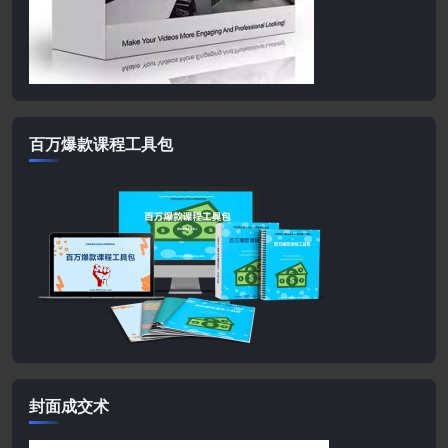
百万爆款课程工具包
封面成交术