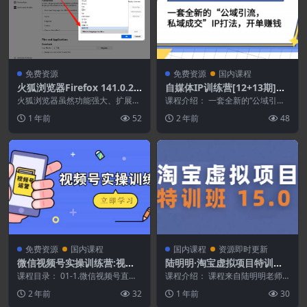
免费资源
免费资源
国内课程
火狐浏览器Firefox 141.0.2
自媒体IP训练营[12+13期]一
便携版 速度超快
套全新的“公域引流,私域成
火狐浏览器虽然功能强大、扩展性
课程介绍： 一套全新的“公域引
强，但原版确实比较吃内存。我自
交”IP打法开单赚钱
流，私域成交”IP打法，直接带
1 年前
52
2 年前
48
己平时常用一款第三方...
走，3大导师联手教学...
免费资源
国内课程
国内课程
资源即时更新
微信视频号实操训练营:视频
陆明明·淘宝虚拟项目特训班1
号起号运营纯干货玩法！
5.0[更新2025]
课程目录： 01-1.微信视频号直播
课程介绍： 课程来自陆明明老师
分享一自我介绍.mp4.mp4 02-2.
的淘宝虚拟项目特训班15.0，专为
2 年前
32
1 年前
30
微...
操作淘宝虚拟项目...