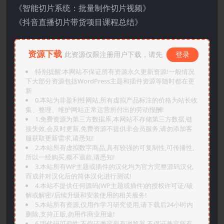
《智能切片系统：批量制作切片视频》
《抖音直播切片带货项目课程总结》
资源下载
此资源仅限注册用户下载，请先
登录
特别提醒:本网站不保证所有资源永久更新资源!一般情况
下大部分资源包括WordPress主题和插件资源等随时都在更
新
0.本站为非盈利性网站,所有虚拟产品标注的价格为站长收
集、整理、维护网站正常运营所付出的劳动报酬!
1.免费资源为第三方数据库,本网站不存储第三方数据,链
接失效,会及时更新,免费资源不提供非会员服务,请勿添加客
服获取更新需求,请悉知!
2.本站所有虚拟数字商品,具有较强的可复制性,可传播性,
所以一经购买,概不退款,请悉知!
3.本站所有WP主题或插件的汉化均为官方完整源码汉化
而成并对汉化后的简体汉化进行测试!
4.本站不提供任何源码(WP主题或插件)的授权许可证/破
解或解密/后续升级和安装使用的相关服务!
5.本站所有资源,仅用作学习研究使用,请下载后24小时内
删除,支持正版,勿用作商业用途!
6.因代码可变性,不保证兼容所有浏览器.不保证兼容所有