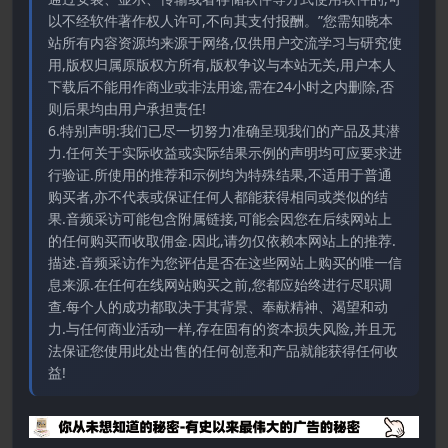
以不经软件著作权人许可,不向其支付报酬。”您需知晓本
站所有内容资源均来源于网络,仅供用户交流学习与研究使
用,版权归属原版权方所有,版权争议与本站无关,用户本人
下载后不能用作商业或非法用途,需在24小时之内删除,否
则后果均由用户承担责任!
6.特别声明:我们已尽一切努力准确呈现我们的产品及其潜
力.任何关于实际收益或实际结果示例的声明均可应要求进
行验证.所使用的推荐和示例均为特殊结果,不适用于普通
购买者,亦不代表或保证任何人都能获得相同或类似的结
果.音频采访可能包含附属链接,可能会因您在后续网站上
的任何购买而收取佣金.因此,请勿仅依赖本网站上的推荐.
描述.音频采访作为您评估是否在这些网站上购买的唯一信
息来源.在任何在线网站购买之前,您都应始终进行尽职调
查.每个人的成功都取决于其背景、奉献精神、渴望和动
力.与任何商业活动一样,存在固有的资本损失风险,并且无
法保证您使用此处出售的任何创意和产品就能获得任何收
益!