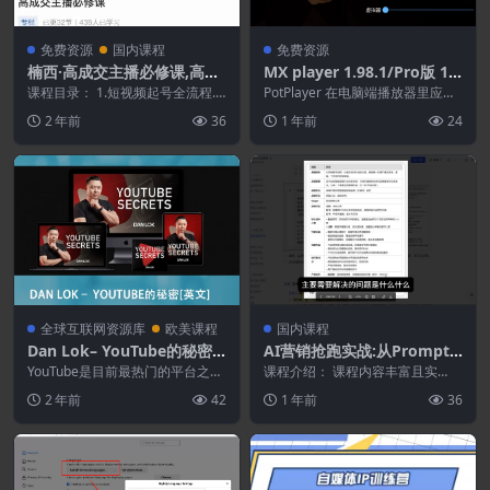
免费资源
国内课程
免费资源
楠西·高成交主播必修课,高成
MX player 1.98.1/Pro版 1.9
交,高转化,快速拿结果
3.4 去广告版
课程目录： 1.短视频起号全流程.
PotPlayer 在电脑端播放器里应该
mp4.mp4 2.短视频起号的商业定
算是大家最熟悉、用得最多的了，
2 年前
36
1 年前
24
位.mp...
解码能力确...
全球互联网资源库
欧美课程
国内课程
Dan Lok– YouTube的秘密
AI营销抢跑实战:从Prompt
[英文]
到方案,效率碾压同行
YouTube是目前最热门的平台之
课程介绍： 课程内容丰富且实
一，它改变了我们的世界。改变了
用，从 “搞营销的人为什么需要学
2 年前
42
1 年前
36
我们连接，创建内...
AI”“需要做好什...