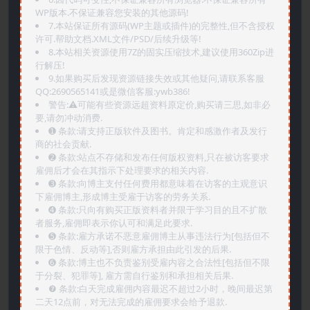
WP版本.不保证兼容您安装的其他源码!
7.本站保证所有源码(WP主题或插件)的完整性,但不含授权
许可.帮助文档.XML文件/PSD/后续升级等!
8.本站相关资源使用7Z的固实压缩技术,建议使用360Zip进
行解压!
9.如果购买后发现资源链接失效或其他疑问,请联系客服
QQ:2690565141或是微信客服:ywb386!
警告:⚠️可能有些资源远超资料原定价,购买请三思,如非必
要,请勿冲动消费.
➊️ 条款:请支持正版软件及图书。肯定和感激作者及发行
商的社会贡献.
➋️ 条款:站点不存储和发布任何版权资料,只在被访客要求
雇佣后才会在其指示下处理要求的相关内容.
➌️ 条款:向博主支付任何费用都意味着在访客的主观意识
下雇佣博主,形成博主受雇于访客的劳务关系.
➍️ 条款:只向有购买正版资料者并限于学习目的且不扩散
者服务,雇佣即表示你认可和满足此要求.
➎ 条款:雇方承诺不恶意雇佣博主从事违法行为[包括但不
限于色情、反动等],否则雇方承担由此引发的后果.
➏️ 条款:博主也不负责鉴别受雇内容之合法性[包括但不限
于分裂、犯罪等], 雇方需自行鉴别和承担相关后果.
❼ 条款:白天完成雇佣内容最迟不超过2小时，晚间最迟第
二天12点前，对无法完成的雇佣要求会给予退款.