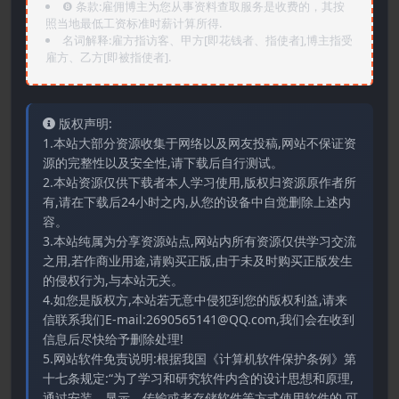
❽ 条款:雇佣博主为您从事资料查取服务是收费的，其按
照当地最低工资标准时薪计算所得.
名词解释:雇方指访客、甲方[即花钱者、指使者],博主指受
雇方、乙方[即被指使者].
版权声明:
1.本站大部分资源收集于网络以及网友投稿,网站不保证资
源的完整性以及安全性,请下载后自行测试。
2.本站资源仅供下载者本人学习使用,版权归资源原作者所
有,请在下载后24小时之内,从您的设备中自觉删除上述内
容。
3.本站纯属为分享资源站点,网站内所有资源仅供学习交流
之用,若作商业用途,请购买正版,由于未及时购买正版发生
的侵权行为,与本站无关。
4.如您是版权方,本站若无意中侵犯到您的版权利益,请来
信联系我们E-mail:2690565141@QQ.com,我们会在收到
信息后尽快给予删除处理!
5.网站软件免责说明:根据我国《计算机软件保护条例》第
十七条规定:“为了学习和研究软件内含的设计思想和原理,
通过安装、显示、传输或者存储软件等方式使用软件的,可