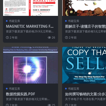
书籍宝库
书籍宝库
MAGNETIC MARKETING FO
图解庄子-读懂庄子的智慧[
R DENTISTS
高清版]
资源下载资源下载价格29.9元立即购买
资源下载资源下载价格5元立即
特别提醒:本网站不保证所有资源永久更
买 或 ...
2 年前
26
2 年前
新资源...
书籍宝库
书籍宝库
数据挖掘实践.PDF
如何撰写畅销的文案:分步
以更频繁地向更多客户销售
资源下载资源下载价格3元立即购
关于本电子书 与潜在客户沟通并
F
买 或 ...
们购买：“我认识的最好的文案老
2 年前
25
2 年前