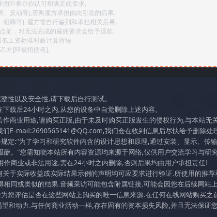
,雇佣即表示你认可和满足此要求.
情、反动等],否则雇方承担由此引发的后果.
、犯罪等], 雇方需自行鉴别和承担相关后果.
2点前，对无法完成的雇佣要求会给予退款.
最低工资标准时薪计算所得.
方[即被指使者].
完整性以及安全性,请下载后自行测试。
在下载后24小时之内,从您的设备中自觉删除上述内容。
若作商业用途,请购买正版,由于未及时购买正版发生的侵权行为,与本站无
mail:2690565141@QQ.com,我们会在收到信息后尽快给予删除处理
条规定:“为了学习和研究软件内含的设计思想和原理,通过安装、显示、传
报酬。”您需知晓本站所有内容资源均来源于网络,仅供用户交流学习与研究
作商业或非法用途,需在24小时之内删除,否则后果均由用户承担责任!
任何关于实际收益或实际结果示例的声明均可应要求进行验证.所使用的推荐
得相同或类似的结果.音频采访可能包含附属链接,可能会因您在后续网站
访作为您评估是否在这些网站上购买的唯一信息来源.在任何在线网站购买之前
望和动力.与任何商业活动一样,存在固有的资本损失风险,并且无法保证