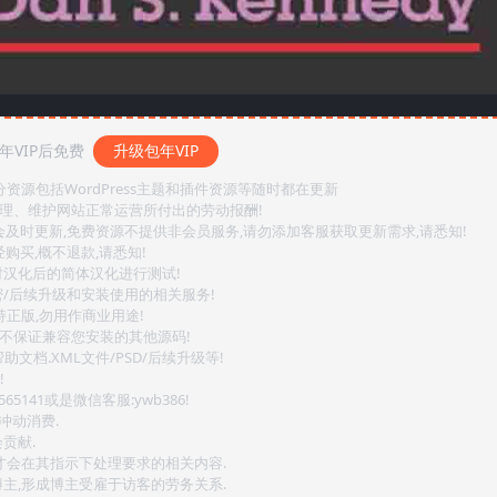
VIP后免费
升级包年VIP
源包括WordPress主题和插件资源等随时都在更新
整理、维护网站正常运营所付出的劳动报酬!
会及时更新,免费资源不提供非会员服务,请勿添加客服获取更新需求,请悉知!
购买,概不退款,请悉知!
对汉化后的简体汉化进行测试!
密/后续升级和安装使用的相关服务!
持正版,勿用作商业用途!
.不保证兼容您安装的其他源码!
文档.XML文件/PSD/后续升级等!
!
141或是微信客服:ywb386!
冲动消费.
贡献.
后才会在其指示下处理要求的相关内容.
博主,形成博主受雇于访客的劳务关系.