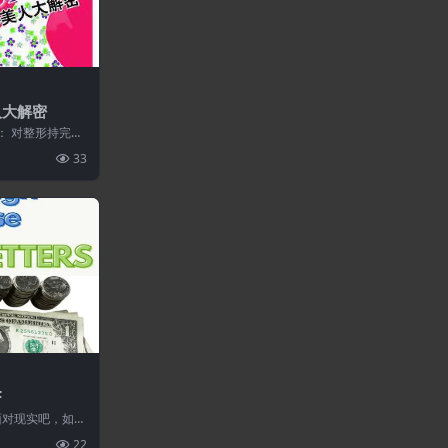
人大解密
： 对整形持完全
他们不曾经受外
33
F
面对现实吧，如果
不能销售你的产
22