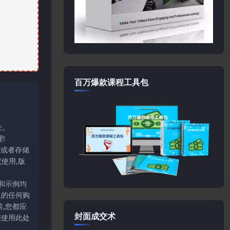
百万爆款课程工具包
关。
!
输或者存储
使用,版
和示例均
上的任何购
,您都应
封面成交术
您使用此处