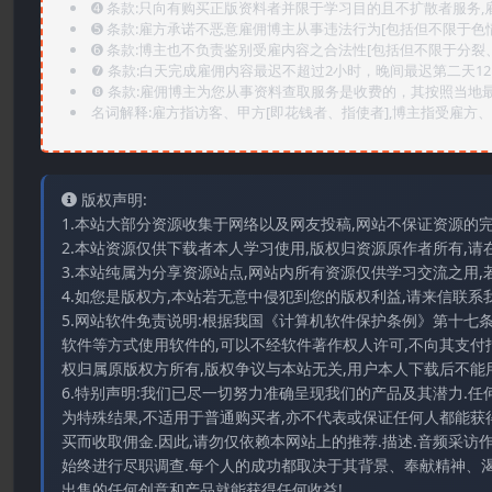
➍️ 条款:只向有购买正版资料者并限于学习目的且不扩散者服务
➎ 条款:雇方承诺不恶意雇佣博主从事违法行为[包括但不限于色
➏️ 条款:博主也不负责鉴别受雇内容之合法性[包括但不限于分裂
❼ 条款:白天完成雇佣内容最迟不超过2小时，晚间最迟第二天1
❽ 条款:雇佣博主为您从事资料查取服务是收费的，其按照当地
名词解释:雇方指访客、甲方[即花钱者、指使者],博主指受雇方、乙
版权声明:
1.本站大部分资源收集于网络以及网友投稿,网站不保证资源的
2.本站资源仅供下载者本人学习使用,版权归资源原作者所有,请
3.本站纯属为分享资源站点,网站内所有资源仅供学习交流之用,
4.如您是版权方,本站若无意中侵犯到您的版权利益,请来信联系我们E-
5.网站软件免责说明:根据我国《计算机软件保护条例》第十七
软件等方式使用软件的,可以不经软件著作权人许可,不向其支付
权归属原版权方所有,版权争议与本站无关,用户本人下载后不能用
6.特别声明:我们已尽一切努力准确呈现我们的产品及其潜力.
为特殊结果,不适用于普通购买者,亦不代表或保证任何人都能获
买而收取佣金.因此,请勿仅依赖本网站上的推荐.描述.音频采
始终进行尽职调查.每个人的成功都取决于其背景、奉献精神、渴
出售的任何创意和产品就能获得任何收益!