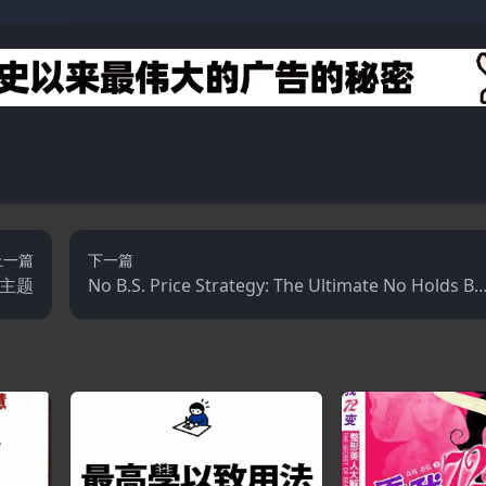
上一篇
下一篇
y主题
No B.S. Price Strategy: The Ultimate No Holds Ba
rred, Kick Butt, Take No Prisoners Guide to Profi
s.Power