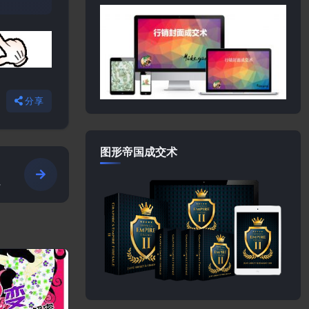
分享
图形帝国成交术
t