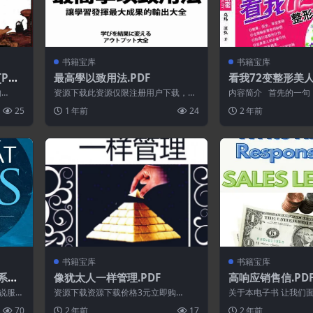
书籍宝库
书籍宝库
PDF
最高學以致用法.PDF
看我72变整形美
购
资源下载此资源仅限注册用户下载，请
内容简介 首先的一句
先登录特别提醒:本网站不保证所有资源
否定态度的人——因为
25
1 年前
24
2 年前
永久更新资...
貌缺陷...
书籍宝库
书籍宝库
系统.
像犹太人一样管理.PDF
高响应销售信.PD
.PD
说服他
资源下载资源下载价格3元立即购
关于本电子书 让我们
师。”
买 或 ...
你不能写销售信，你就
70
2 年前
17
2 年前