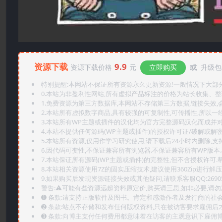
资源下载
9.9
资源下载价格
元
立即购买
或
升级包年
特别提醒:本网站不保证所有资源永久更新资源!一般情况下大部分资
0.本站为非盈利性网站,所有虚拟产品标注的价格为站长收集、
1.免费资源为第三方数据库,本网站不存储第三方数据,链接失效,
2.本站所有虚拟数字商品,具有较强的可复制性,可传播性,所以一经
3.本站所有WP主题或插件的汉化均为官方完整源码汉化而成并
4.本站不提供任何源码(WP主题或插件)的授权许可证/破解或解
5.本站所有资源,仅用作学习研究使用,请下载后24小时内删除,支
6.因代码可变性,不保证兼容所有浏览器.不保证兼容所有WP版本
7.本站保证所有源码(WP主题或插件)的完整性,但不含授权许可.帮助
8.本站相关资源使用7Z的固实压缩技术,建议使用360Zip进行解压
9.如果购买后发现资源链接失效或其他疑问,请联系客服QQ:2690565
警告:⚠️可能有些资源远超资料原定价,购买请三思,如非必要,请勿
➊️ 条款:请支持正版软件及图书。肯定和感激作者及发行商的社会
➋️ 条款:站点不存储和发布任何版权资料,只在被访客要求雇佣
➌️ 条款:向博主支付任何费用都意味着在访客的主观意识下雇佣