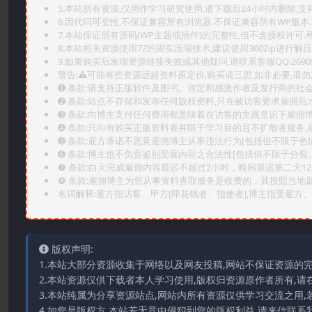
5.本站所有资源,仅用作学习研究使用,请下载后24小时内删除,支
6.因代码可变性,不保证兼容所有浏览器.不保证兼容所有WP版本
7.本站保证所有源码(WP主题或插件)的完整性,但不含授权许可.帮助
8.本站相关资源使用7Z的固实压缩技术,建议使用360Zip进行解压
9.如果购买后发现资源链接失效或其他疑问,请联系客服QQ:2690565
警告:⚠️可能有些资源远超资料原定价,购买请三思,如非必要,请勿
➊️ 条款:请支持正版软件及图书。肯定和感激作者及发行商的社会
➋️ 条款:站点不存储和发布任何版权资料,只在被访客要求雇佣
➌️ 条款:向博主支付任何费用都意味着在访客的主观意识下雇佣
➍️ 条款:只向有购买正版资料者并限于学习目的且不扩散者服务
➎ 条款:雇方承诺不恶意雇佣博主从事违法行为[包括但不限于色
➏️ 条款:博主也不负责鉴别受雇内容之合法性[包括但不限于分裂
❼ 条款:白天完成雇佣内容最迟不超过2小时，晚间最迟第二天1
❽ 条款:雇佣博主为您从事资料查取服务是收费的，其按照当地
名词解释:雇方指访客、甲方[即花钱者、指使者],博主指受雇方、乙
版权声明:
1.本站大部分资源收集于网络以及网友投稿,网站不保证资源的
2.本站资源仅供下载者本人学习使用,版权归资源原作者所有,请
3.本站纯属为分享资源站点,网站内所有资源仅供学习交流之用,
4.如您是版权方,本站若无意中侵犯到您的版权利益,请来信联系我们E-