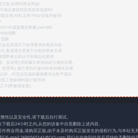
持正版,勿用作商业用途!
.不保证兼容您安装的其他源码!
文档.XML文件/PSD/后续升级等!
!
141或是微信客服:ywb386!
冲动消费.
贡献.
后才会在其指示下处理要求的相关内容.
博主,形成博主受雇于访客的劳务关系.
,雇佣即表示你认可和满足此要求.
情、反动等],否则雇方承担由此引发的后果.
、犯罪等], 雇方需自行鉴别和承担相关后果.
2点前，对无法完成的雇佣要求会给予退款.
最低工资标准时薪计算所得.
方[即被指使者].
完整性以及安全性,请下载后自行测试。
在下载后24小时之内,从您的设备中自觉删除上述内容。
若作商业用途,请购买正版,由于未及时购买正版发生的侵权行为,与本站无
mail:2690565141@QQ.com,我们会在收到信息后尽快给予删除处理