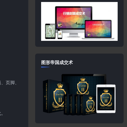
图形帝国成交术
题、页脚、
化。