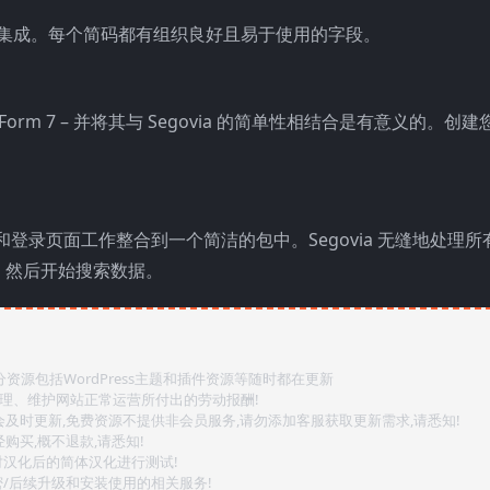
 高度集成。每个简码都有组织良好且易于使用的字段。
 Form 7 – 并将其与 Segovia 的简单性相结合是有意义的。创
成和登录页面工作整合到一个简洁的包中。Segovia 无缝地处理
，然后开始搜索数据。
源包括WordPress主题和插件资源等随时都在更新
整理、维护网站正常运营所付出的劳动报酬!
会及时更新,免费资源不提供非会员服务,请勿添加客服获取更新需求,请悉知!
购买,概不退款,请悉知!
对汉化后的简体汉化进行测试!
密/后续升级和安装使用的相关服务!