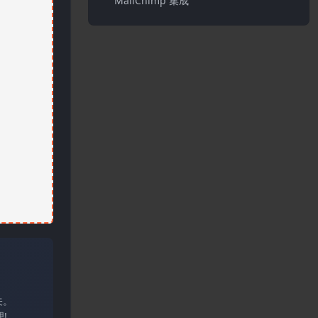
MailChimp 集成
关。
!