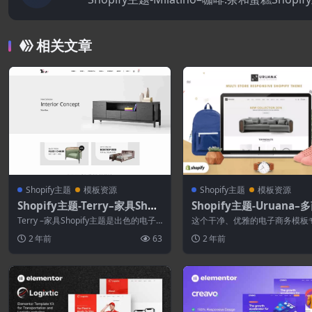
相关文章
Shopify主题
模板资源
Shopify主题
模板资源
Shopify主题-Terry–家具Shop
Shopify主题-Uruana–
ify主题
响应式Shopify主题
Terry –家具Shopify主题是出色的电子
这个干净、优雅的电子商务模板
商务网站，非常适合销售时尚，化妆...
建商业专业在线商店而设计。它
2 年前
63
2 年前
合时尚商店、...