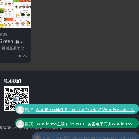
资源
oGreen-有机
y主题
大，灵活且易于使
题，具有干净且...
26
联系我们
购买
WordPress插件-Elementor Pro 4.1.3-WordPress页面构
了
建器插件
购买
WordPress主题-Jolie 39.0.0–美容电子商务WordPress
资源仅供学习与参考,请勿用于商业用途!
了
主题
购买了
[Mac系统]PG Music Band-in-a-Box 2026.1220