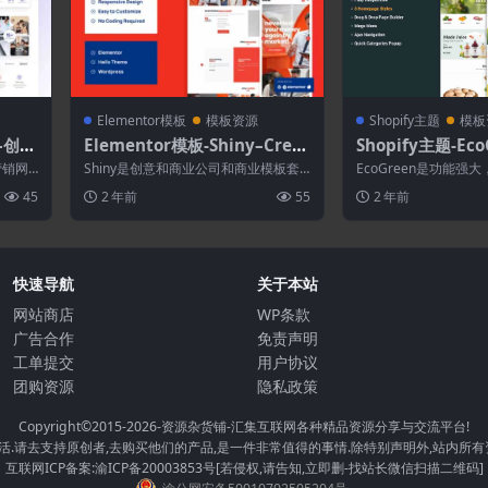
Elementor模板
模板资源
Shopify主题
模板
o–创意
Elementor模板-Shiny–Creat
Shopify主题-Ec
or模
ive Business Agency Eleme
水果.蔬菜Shopif
营销网
Shiny是创意和商业公司和商业模板套
EcoGreen是功能强
ntor Pro模板套件
..
件。该套件旨在优化 Elementor 和...
用的多功能Shopify主
45
2 年前
55
2 年前
快速导航
关于本站
网站商店
WP条款
广告合作
免责声明
工单提交
用户协议
团购资源
隐私政策
Copyright©2015-2026
-资源杂货铺-汇集互联网各种精品资源分享与交流平台!
.请去支持原创者,去购买他们的产品,是一件非常值得的事情.除特别声明外,站内所有
互联网ICP备案:渝ICP备20003853号[若侵权,请告知,立即删-找站长微信扫描二维码]