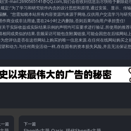
mail:2690565141@QQ.com,我们会在收到信息后尽快给予删除处理
条规定:“为了学习和研究软件内含的设计思想和原理,通过安装、显示、传
报酬。”您需知晓本站所有内容资源均来源于网络,仅供用户交流学习与研究
作商业或非法用途,需在24小时之内删除,否则后果均由用户承担责任!
任何关于实际收益或实际结果示例的声明均可应要求进行验证.所使用的推荐
得相同或类似的结果.音频采访可能包含附属链接,可能会因您在后续网站
访作为您评估是否在这些网站上购买的唯一信息来源.在任何在线网站购买之前
望和动力.与任何商业活动一样,存在固有的资本损失风险,并且无法保证
上一篇
下一篇
fy主题
Shopify主题-Oasis–现代Shopify主题