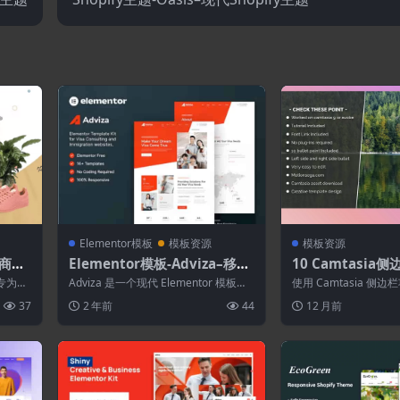
Elementor模板
模板资源
模板资源
多商店
Elementor模板-Adviza–移民
10 Camtasi
和签证咨询Elementor模板套
列表
专为创
Adviza 是一个现代 Elementor 模板工
使用 Camtasia 侧
件
非常适
具包，用于为移民顾问或签证代...
板让您的视频看起来更
37
2 年前
44
12 月前
您...