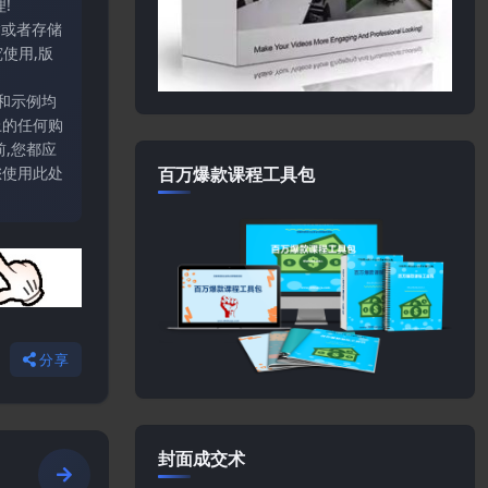
!
输或者存储
使用,版
和示例均
上的任何购
,您都应
百万爆款课程工具包
您使用此处
分享
封面成交术