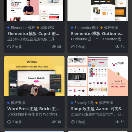
Elementor模板
模板资源
Elementor模板
模板资源
Elementor模板-Cupid-创意
Elementor模板-Outbone–
组合元素模板工具包
Outbond活动和冒险之旅Ele
丘比特-创意组合元素模板工具
Outboune 是一个 Elementor 模板
包。它是创意、简约和干净的设
mentor模板套件
套件，适用于 Adventur...
2 年前
46
2 年前
34
计。它具有商业网站的所有...
模板资源
Shopify主题
模板资源
WordPress主题-Bricks主题
Shopify主题-Aaron–时尚Sh
样式-Bricks Layouts
opify主题
Bricks构建具有排名的 WordPress
欢迎来到亚伦时尚主题世界。 亚
网站。更具可定制性和高性能的工
伦时尚主题是由Designthemes
2 年前
36
2 年前
69
具...
（在Shop...