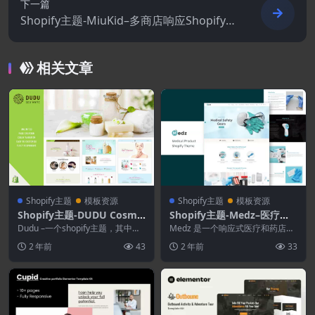
下一篇
Shopify主题-MiuKid–多商店响应Shopify主
题
相关文章
Shopify主题
模板资源
Shopify主题
模板资源
Shopify主题-DUDU Cosme
Shopify主题-Medz–医疗产
tics–化妆品Shopify主题
品Shopify主题
Dudu –一个shopify主题，其中包
Medz 是一个响应式医疗和药店电
含创建化妆品电子商务网站的所有
子商务主题。最适合医院用品、诊
2 年前
43
2 年前
33
必要元素...
所、医疗用品和保...