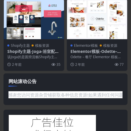
Shopify主题
模板资源
Elementor模板
模板资源
Shopify主题-Joga-浴室配件
Elementor模板-Odette–餐
Shopify主题
厅Elementor模板套件
该Joga的是圆滑流畅Shopify主
Odette – 餐厅 Elementor 模板套
题。无论规模大小，它都是构建在
件，专为餐厅、快餐、面包店、
2 年前
35
2 年前
77
线浴室配件销...
咖...
网站滚动公告
您访问资源杂货铺获取各种信息资源!如果遇到任何问题或是网站没有你