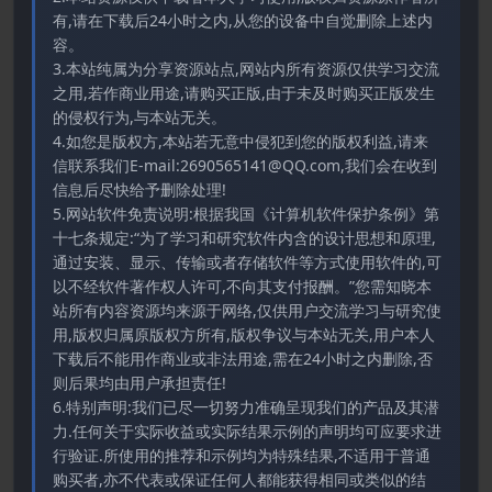
有,请在下载后24小时之内,从您的设备中自觉删除上述内
容。
3.本站纯属为分享资源站点,网站内所有资源仅供学习交流
之用,若作商业用途,请购买正版,由于未及时购买正版发生
的侵权行为,与本站无关。
4.如您是版权方,本站若无意中侵犯到您的版权利益,请来
信联系我们E-mail:2690565141@QQ.com,我们会在收到
信息后尽快给予删除处理!
5.网站软件免责说明:根据我国《计算机软件保护条例》第
十七条规定:“为了学习和研究软件内含的设计思想和原理,
通过安装、显示、传输或者存储软件等方式使用软件的,可
以不经软件著作权人许可,不向其支付报酬。”您需知晓本
站所有内容资源均来源于网络,仅供用户交流学习与研究使
用,版权归属原版权方所有,版权争议与本站无关,用户本人
下载后不能用作商业或非法用途,需在24小时之内删除,否
则后果均由用户承担责任!
6.特别声明:我们已尽一切努力准确呈现我们的产品及其潜
力.任何关于实际收益或实际结果示例的声明均可应要求进
行验证.所使用的推荐和示例均为特殊结果,不适用于普通
购买者,亦不代表或保证任何人都能获得相同或类似的结