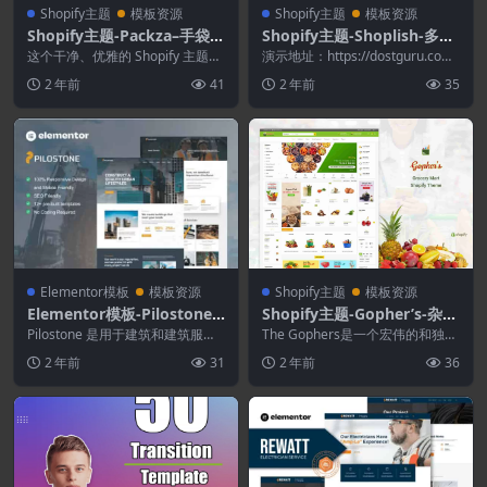
Shopify主题
模板资源
Shopify主题
模板资源
Shopify主题-Packza–手袋和
Shopify主题-Shoplish-多功
购物服装Shopify主题
能超市Shopify主题
这个干净、优雅的 Shopify 主题专
演示地址：https://dostguru.com/
为创建商业专业在线商店而设计。
shopify/shopli...
2 年前
41
2 年前
35
它非常适合...
Elementor模板
模板资源
Shopify主题
模板资源
Elementor模板-Pilostone–
Shopify主题-Gopher’s-杂货
建筑和建筑服务Elementor
店.购物Shopify主题
Pilostone 是用于建筑和建筑服务
The Gophers是一个宏伟的和独特
模板套件
网站的 Elementor 模板套件。该...
的寻找杂货集市Shopify主题具有
2 年前
31
2 年前
36
创造...