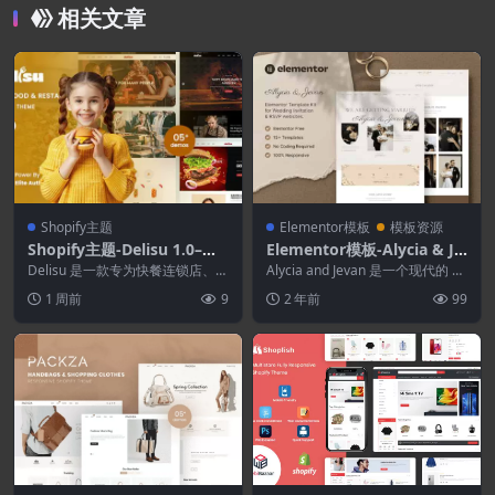
相关文章
Shopify主题
Elementor模板
模板资源
Shopify主题-Delisu 1.0–快
Elementor模板-Alycia & Je
餐和餐厅响应式Shopify 2.0
van–婚礼邀请和RSVP Elem
Delisu 是一款专为快餐连锁店、咖
Alycia and Jevan 是一个现代的 El
主题
啡馆、餐车和餐厅打造的高级 Sho
entor模板套件
ementor 模板工具包，...
1 周前
9
2 年前
99
pify...