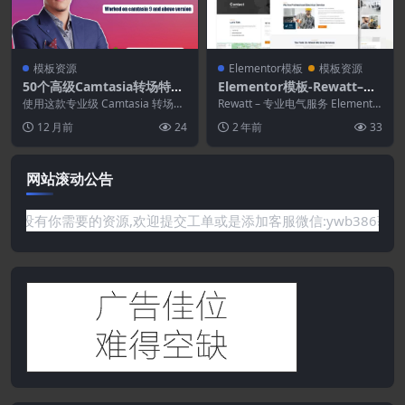
模板资源
Elementor模板
模板资源
50个高级Camtasia转场特效
Elementor模板-Rewatt–专
包
业电气服务Elementor模板
使用这款专业级 Camtasia 转场特
Rewatt – 专业电气服务 Elemento
效包，将您的视频编辑提升到全新
套件
r 模板套件。Rewatt 拥有...
12 月前
24
2 年前
33
境界！无论...
网站滚动公告
题或是网站没有你需要的资源,欢迎提交工单或是添加客服微信:ywb