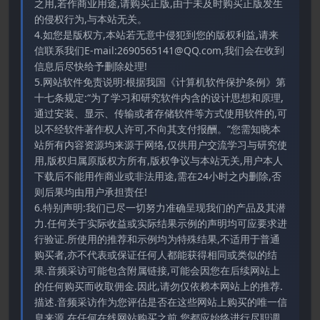
之用,若作商业用途,请购买正版,由于未及时购买正版发生
的侵权行为,与本站无关。
4.如您是版权方,本站若无意中侵犯到您的版权利益,请来
信联系我们E-mail:2690565141@QQ.com,我们会在收到
信息后尽快给予删除处理!
5.网站软件免责说明:根据我国《计算机软件保护条例》第
十七条规定:“为了学习和研究软件内含的设计思想和原理,
通过安装、显示、传输或者存储软件等方式使用软件的,可
以不经软件著作权人许可,不向其支付报酬。”您需知晓本
站所有内容资源均来源于网络,仅供用户交流学习与研究使
用,版权归属原版权方所有,版权争议与本站无关,用户本人
下载后不能用作商业或非法用途,需在24小时之内删除,否
则后果均由用户承担责任!
6.特别声明:我们已尽一切努力准确呈现我们的产品及其潜
力.任何关于实际收益或实际结果示例的声明均可应要求进
行验证.所使用的推荐和示例均为特殊结果,不适用于普通
购买者,亦不代表或保证任何人都能获得相同或类似的结
果.音频采访可能包含附属链接,可能会因您在后续网站上
的任何购买而收取佣金.因此,请勿仅依赖本网站上的推荐.
描述.音频采访作为您评估是否在这些网站上购买的唯一信
息来源.在任何在线网站购买之前,您都应始终进行尽职调