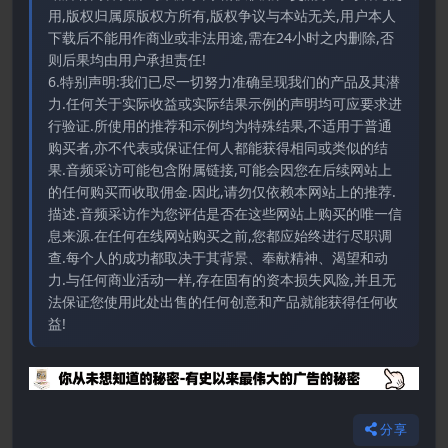
用,版权归属原版权方所有,版权争议与本站无关,用户本人
下载后不能用作商业或非法用途,需在24小时之内删除,否
则后果均由用户承担责任!
6.特别声明:我们已尽一切努力准确呈现我们的产品及其潜
力.任何关于实际收益或实际结果示例的声明均可应要求进
行验证.所使用的推荐和示例均为特殊结果,不适用于普通
购买者,亦不代表或保证任何人都能获得相同或类似的结
果.音频采访可能包含附属链接,可能会因您在后续网站上
的任何购买而收取佣金.因此,请勿仅依赖本网站上的推荐.
描述.音频采访作为您评估是否在这些网站上购买的唯一信
息来源.在任何在线网站购买之前,您都应始终进行尽职调
查.每个人的成功都取决于其背景、奉献精神、渴望和动
力.与任何商业活动一样,存在固有的资本损失风险,并且无
法保证您使用此处出售的任何创意和产品就能获得任何收
益!
分享