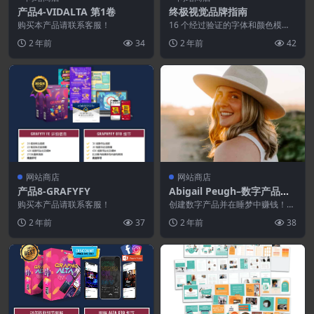
产品4-VIDALTA 第1卷
终极视觉品牌指南
购买本产品请联系客服！
16 个经过验证的字体和颜色模
板，让您的产品看起来价值 100
2 年前
34
2 年前
42
万美元 （价值 ...
网站商店
网站商店
产品8-GRAFYFY
Abigail Peugh–数字产品训
练营
购买本产品请联系客服！
创建数字产品并在睡梦中赚钱！
想象一下醒来时看到您在睡梦中所
2 年前
37
2 年前
38
做的销售吗？！ 销售...