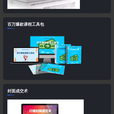
百万爆款课程工具包
封面成交术