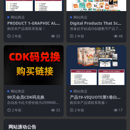
网站商店
网站商店
PRODUCT 1-GRAPHIC ALT
Digital Products That Scal
A
e™ 模板
购买本产品请联系客服！
准备好开始成功创建数字产品了
吗？ 这包 75 多个数字产品 Canva
2 年前
25
2 年前
48
模板就是...
网站商店
网站商店
90天会员CDK码兑换
产品19-VIQUOTE第1卷白标
许可证
自动发卡此卡密价格为299RMB立
购买本产品请联系客服！
即购买（库存：10）
2 年前
33
2 年前
17
网站滚动公告