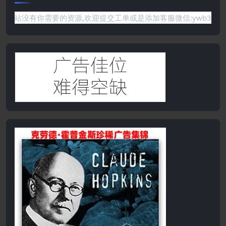
有你需要的资源,欢迎提交工单或是添加客服微信:ywb386获取帮