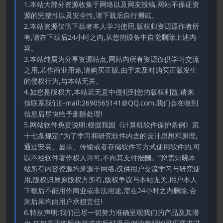
1.本站大部分资源收集于网络以及网友投稿,网站不保证资
源的完整性以及安全性,请下载后自行测试。
2.本站资源仅供下载者本人学习使用,版权归资源原作者所
有,请在下载后24小时之内,从您的设备中自觉删除上述内
容。
3.本站纯属为分享资源站点,网站内所有资源仅供学习交流
之用,若作商业用途,请购买正版,由于未及时购买正版发生
的侵权行为,与本站无关。
4.如您是版权方,本站若无意中侵犯到您的版权利益,请来
信联系我们E-mail:2690565141@QQ.com,我们会在收到
信息后尽快给予删除处理!
5.网站软件免责说明:根据我国《计算机软件保护条例》第
十七条规定:“为了学习和研究软件内含的设计思想和原理,
通过安装、显示、传输或者存储软件等方式使用软件的,可
以不经软件著作权人许可,不向其支付报酬。”您需知晓本
站所有内容资源均来源于网络,仅供用户交流学习与研究使
用,版权归属原版权方所有,版权争议与本站无关,用户本人
下载后不能用作商业或非法用途,需在24小时之内删除,否
则后果均由用户承担责任!
6.特别声明:我们已尽一切努力准确呈现我们的产品及其潜