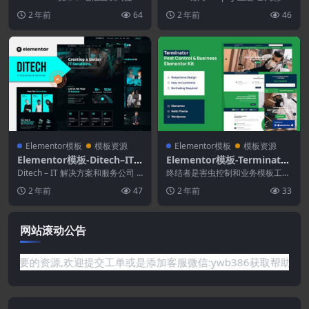
mentor模板套件
商 Elementor 模板 kitt...
供了时尚的页面布局和版块，因
2 年前
64
2 年前
46
此...
Elementor模板
模板资源
Elementor模板
模板资源
Elementor模板-Ditech–IT
Elementor模板-Terminator
解决方案和服务公司Elemen
–商业和害虫防治Elementor
Ditech – IT 解决方案和服务公司 E
终结者是害虫控制和业务模板工具
tor模板工具包
lementor 模板工具包。Di...
Pro模板套件
包。该套件旨在优化 Elementor
2 年前
47
2 年前
33
和 Hel...
网站滚动公告
你需要的资源,欢迎提交工单或是添加客服微信:ywb386获取帮助