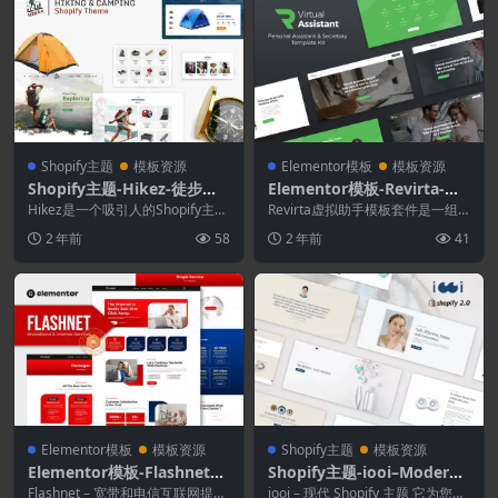
Shopify主题
模板资源
Elementor模板
模板资源
Shopify主题-Hikez-徒步与
Elementor模板-Revirta-虚
远足Shopify主题
拟助手业务模板套件
Hikez是一个吸引人的Shopify主
Revirta虚拟助手模板套件是一组
题，它是为在线商店创建的，其销
时尚，新潮的预先设计的模板，用
2 年前
58
2 年前
41
售远足，露...
于为虚拟个人助...
Elementor模板
模板资源
Shopify主题
模板资源
Elementor模板-Flashnet–
Shopify主题-iooi–Modern
宽带和电信互联网提供商Ele
One Product Shopify主题
Flashnet – 宽带和电信互联网提供
iooi – 现代 Shopify 主题 它为您提