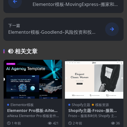
Elementor模板-MovingExpress–搬家和仓
储公司Elementor模板套件
下一篇
Elementor模板-Goodlend–风险投资和投
资Elementor模板套件
相关文章
Elementor模板
Shopify主题
模板资源
Elementor Pro模板-AiNexa
Shopify主题-Frozo–服装和
–AI Agency Elementor Pro
时尚Shopify主题
aiNexa Elementor Pro 模板套件
Frozo – 服装和时尚 Shopify 主题
模板套件
专为人工智能机构、科技初创公
Frozo – 服装和时尚 S...
1 年前
421
2 年前
36
司...