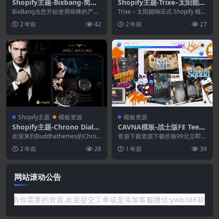
Shopify主题-Bixbang-简约
Shopify主题-Trixe–太阳能响
电子商务Shopify模板
应式Shopify模板
BixBang当您开始使用很棒的产品
Trixe – 太阳能响应式 Shopify 模板
时，您可以创造出惊人的东西！Bi
它为您提供时尚的页面布局和部...
2 年前
42
2 年前
27
xBang考...
Shopify主题
模板资源
模板资源
Shopify主题-Chrono Dial–
CAVNA模板-战士版FE Teen
观看Shopify主题
Vid WL[Teen Vid 视频故事
欢迎来到Buddhathemes的Chron
资源下载资源下载价格99元立即购
o Dial Shopify主题。 ...
的完整集合]
买特别提醒:本网站不保证所有资
2 年前
28
1 年前
39
源永久更新资源!一...
网站滚动公告
要的资源,欢迎提交工单或是添加客服微信:ywb386获取帮助！