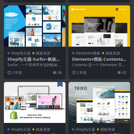
Shopify主题
模板资源
Elementor模板
模板资源
Shopify主题-Surfor–帆板运
Elementor模板-Contenta–
动Shopify主题
内容写作服务Elementor Pr
Surfor – 一个简单而专业的帆板业
Contenta 是一个 Elementor 完整
务、设备商店或专业冲浪的模板，
o完整网站
站点工具包，用于快速轻松地为
2 年前
36
2 年前
43
将帮助您立...
您...
Shopify主题
模板资源
Shopify主题
模板资源