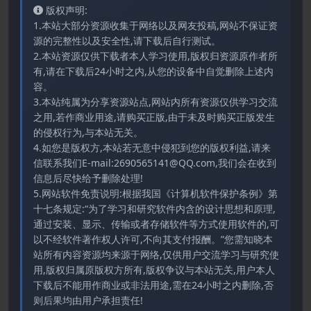
版权声明:
1.本站大部分资源收集于网络以及网友投稿,网站不保证资
源的完整性以及安全性,请下载后自行测试。
2.本站资源仅供下载者本人学习使用,版权归资源原作者所
有,请在下载后24小时之内,从您的设备中自觉删除上述内
容。
3.本站纯属为分享资源站点,网站内所有资源仅供学习交流
之用,若作商业用途,请购买正版,由于未及时购买正版发生
的侵权行为,与本站无关。
4.如您是版权方,本站若无意中侵犯到您的版权利益,请来
信联系我们E-mail:2690565141@QQ.com,我们会在收到
信息后尽快给予删除处理!
5.网站软件免责说明:根据我国《计算机软件保护条例》第
十七条规定:“为了学习和研究软件内含的设计思想和原理,
通过安装、显示、传输或者存储软件等方式使用软件的,可
以不经软件著作权人许可,不向其支付报酬。”您需知晓本
站所有内容资源均来源于网络,仅供用户交流学习与研究使
用,版权归属原版权方所有,版权争议与本站无关,用户本人
下载后不能用作商业或非法用途,需在24小时之内删除,否
则后果均由用户承担责任!