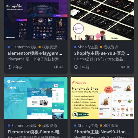
Elementor模板
模板资源
Shopify主题
模板资源
Elementor模板-Playgame–
Shopify主题-Be-You-喜剧类
电子竞技Elementor模板工
Shopify主题
Playgame 是一个电子竞技和游戏
Be You是我们专门针对化妆品，保
具包
模板套件，专为希望展示其工作、
健和美容在线商店设计的新Shopif
2 年前
41
2 年前
36
服务和专业方...
y主题。...
Elementor模板
模板资源
Shopify主题
模板资源
Elementor模板-Fixme–电脑
Shopify主题-New99–Hand
维修服务Elementor模板套
made Shop电子商务Shopif
Fixme 是用于计算机维修和服务网
New99 Handmade Shop Shopify