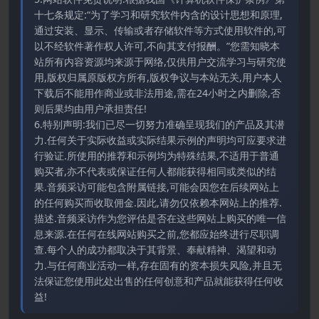
十七条规定:“为了学习和研究软件内含的设计思想和原理,
通过安装、显示、传输或者存储软件等方式使用软件的,可
以不经软件著作权人许可,不向其支付报酬。”您需知晓本
站所有内容资源均来源于网络,仅供用户交流学习与研究使
用,版权归属原版权方所有,版权争议与本站无关,用户本人
下载后不能用作商业或非法用途,需在24小时之内删除,否
则后果均由用户承担责任!
6.特别声明:我们已尽一切努力准确呈现我们的产品及其潜
力.任何关于实际收益或实际结果示例的声明均可应要求进
行验证.所使用的推荐和示例均为特殊结果,不适用于普通
购买者,亦不代表或保证任何人都能获得相同或类似的结
果.音频采访可能包含附属链接,可能会因您在后续网站上
的任何购买而收取佣金.因此,请勿仅依赖本网站上的推荐.
描述.音频采访作为您评估是否在这些网站上购买的唯一信
息来源.在任何在线网站购买之前,您都应始终进行尽职调
查.每个人的成功都取决于其背景、奉献精神、渴望和动
力.与任何商业活动一样,存在固有的资本损失风险,并且无
法保证您使用此处出售的任何创意和产品就能获得任何收
益!