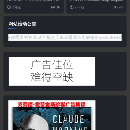
件
站的 Elementor 模板工具包。该
y主题
主题是一种干净、现代且极...
2 年前
36
2 年前
98
模板...
网站滚动公告
要的资源,欢迎提交工单或是添加客服微信:ywb386获取帮助！