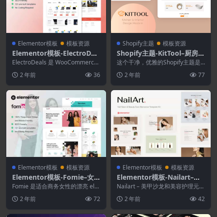
Elementor模板
模板资源
Shopify主题
模板资源
Elementor模板-ElectroDea
Shopify主题-KitTool–厨房和
ls–Woocommerce电子商店
室内设计Shopify主题
ElectroDeals 是 WooCommerce
这个干净，优雅的Shopify主题是
Elementor模板套件
的 Elementor P...
专门为创建商务专业在线商店而设
2 年前
36
2 年前
77
计的。它非常适...
Elementor模板
模板资源
Elementor模板
模板资源
Elementor模板-Fomie–女
Elementor模板-Nailart–美
商人Elementor模板套件
甲沙龙和美容护理Elemento
Fomie 是适合商务女性的漂亮 ele
Nailart – 美甲沙龙和美容护理元素
mentor 模板工具包。这个很酷的
r模板套件
模板套件，专为美甲沙龙、美容护
2 年前
72
2 年前
42
e...
理服务、...