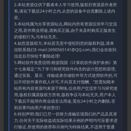
2.本站资源仅供下载者本人学习使用,版权归资源原作者所
有,请在下载后24小时之内,从您的设备中自觉删除上述内
容。
3.本站纯属为分享资源站点,网站内所有资源仅供学习交流
之用,若作商业用途,请购买正版,由于未及时购买正版发生
的侵权行为,与本站无关。
4.如您是版权方,本站若无意中侵犯到您的版权利益,请来
信联系我们E-mail:2690565141@QQ.com,我们会在收到
信息后尽快给予删除处理!
5.网站软件免责说明:根据我国《计算机软件保护条例》第
十七条规定:“为了学习和研究软件内含的设计思想和原理,
通过安装、显示、传输或者存储软件等方式使用软件的,可
以不经软件著作权人许可,不向其支付报酬。”您需知晓本
站所有内容资源均来源于网络,仅供用户交流学习与研究使
用,版权归属原版权方所有,版权争议与本站无关,用户本人
下载后不能用作商业或非法用途,需在24小时之内删除,否
则后果均由用户承担责任!
6.特别声明:我们已尽一切努力准确呈现我们的产品及其潜
力.任何关于实际收益或实际结果示例的声明均可应要求进
行验证.所使用的推荐和示例均为特殊结果,不适用于普通