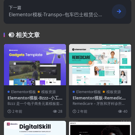
下一篇
Elementor模板-Transpo–包车巴士租赁公
司Elementor模板工具包
相关文章
Elementor模板
模板资源
Elementor模板
模板资源
Elementor模板-Bzzz–小工
Elementor模板-Remedicar
具电子商务元素模板工具包
e–牙医和牙科诊所模板套件
Bzzz 是一个电子商务元素模板套
Remedicare – 牙医和牙科诊所主
件，用于销售直升机、无人机、运
题 Elementor 模板套件。Re...
2 年前
28
2 年前
40
动相机、便携式电...