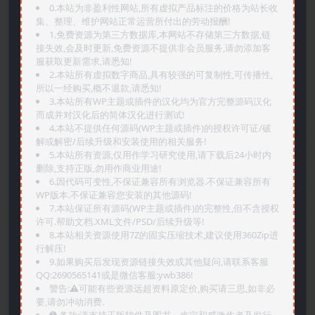
0.本站为非盈利性网站,所有虚拟产品标注的价格为站长收
集、整理、维护网站正常运营所付出的劳动报酬!
1.免费资源为第三方数据库,本网站不存储第三方数据,链
接失效,会及时更新,免费资源不提供非会员服务,请勿添加客
服获取更新需求,请悉知!
2.本站所有虚拟数字商品,具有较强的可复制性,可传播性,
所以一经购买,概不退款,请悉知!
3.本站所有WP主题或插件的汉化均为官方完整源码汉化
而成并对汉化后的简体汉化进行测试!
4.本站不提供任何源码(WP主题或插件)的授权许可证/破
解或解密/后续升级和安装使用的相关服务!
5.本站所有资源,仅用作学习研究使用,请下载后24小时内
删除,支持正版,勿用作商业用途!
6.因代码可变性,不保证兼容所有浏览器.不保证兼容所有
WP版本.不保证兼容您安装的其他源码!
7.本站保证所有源码(WP主题或插件)的完整性,但不含授权
许可.帮助文档.XML文件/PSD/后续升级等!
8.本站相关资源使用7Z的固实压缩技术,建议使用360Zip进
行解压!
9.如果购买后发现资源链接失效或其他疑问,请联系客服
QQ:2690565141或是微信客服:ywb386!
警告:⚠️可能有些资源远超资料原定价,购买请三思,如非必
要,请勿冲动消费.