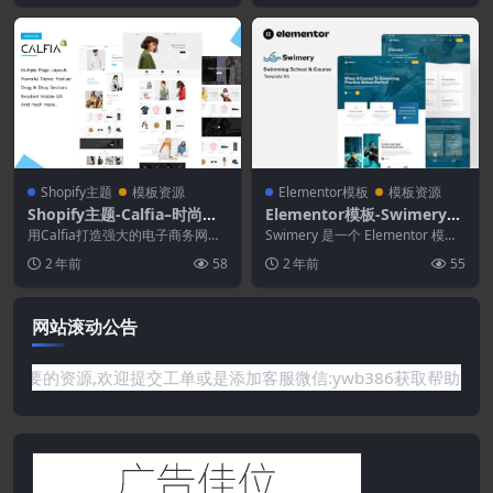
Shopify主题
模板资源
Elementor模板
模板资源
Shopify主题-Calfia–时尚多
Elementor模板-Swimery–
功能Shopify主题
游泳学校和课程Elementor
用Calfia打造强大的电子商务网
Swimery 是一个 Elementor 模板
站！ 通过此主题，您可以为服装
模板套件
工具包，用于使用适用于 Word...
2 年前
58
2 年前
55
店或时装店建立一...
网站滚动公告
站没有你需要的资源,欢迎提交工单或是添加客服微信:ywb386获