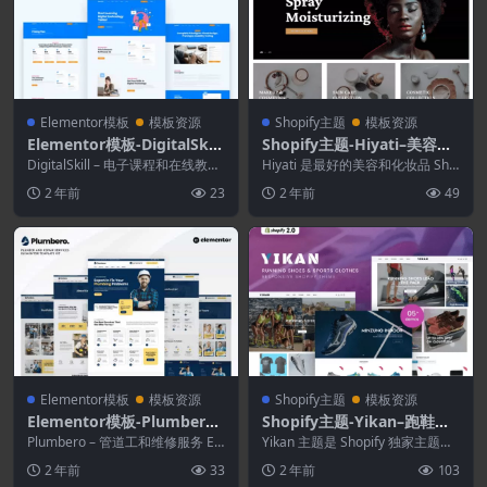
Elementor模板
模板资源
Shopify主题
模板资源
Elementor模板-DigitalSkill
Shopify主题-Hiyati–美容和
–电子课程和在线教程Eleme
化妆品Shopify主题
DigitalSkill – 电子课程和在线教程
Hiyati 是最好的美容和化妆品 Sho
ntor Pro模板工具包
网站模板是一个现代和专业的网络
pify 主题之一，设计优雅简洁。这
2 年前
23
2 年前
49
模...
个...
Elementor模板
模板资源
Shopify主题
模板资源
Elementor模板-Plumbero–
Shopify主题-Yikan–跑鞋和
管道工和维修服务Elemento
运动Shopify主题
Plumbero – 管道工和维修服务 Ele
Yikan 主题是 Shopify 独家主题，
r模板套件
mentor 模板套件专为构建多功...
用于销售您的运动鞋、跑鞋和男
2 年前
33
2 年前
103
孩、女...