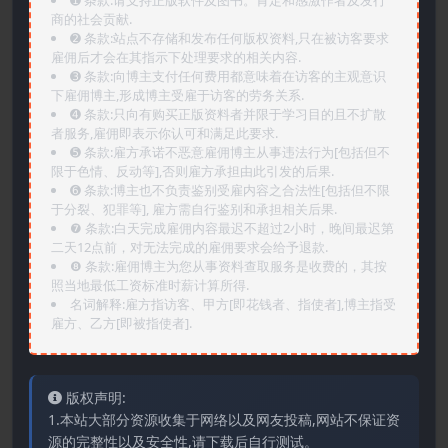
➊️ 条款:请支持正版软件及图书。肯定和感激作者及发行
商的社会贡献.
➋️ 条款:站点不存储和发布任何版权资料,只在被访客要求
雇佣后才会在其指示下处理要求的相关内容.
➌️ 条款:向博主支付任何费用都意味着在访客的主观意识
下雇佣博主,形成博主受雇于访客的劳务关系.
➍️ 条款:只向有购买正版资料者并限于学习目的且不扩散
者服务,雇佣即表示你认可和满足此要求.
➎ 条款:雇方承诺不恶意雇佣博主从事违法行为[包括但不
限于色情、反动等],否则雇方承担由此引发的后果.
➏️ 条款:博主也不负责鉴别受雇内容之合法性[包括但不限
于分裂、犯罪等], 雇方需自行鉴别和承担相关后果.
❼ 条款:白天完成雇佣内容最迟不超过2小时，晚间最迟第
二天12点前，对无法完成的雇佣要求会给予退款.
❽ 条款:雇佣博主为您从事资料查取服务是收费的，其按
照当地最低工资标准时薪计算所得.
名词解释:雇方指访客、甲方[即花钱者、指使者],博主指受
雇方、乙方[即被指使者].
版权声明:
1.本站大部分资源收集于网络以及网友投稿,网站不保证资
源的完整性以及安全性,请下载后自行测试。