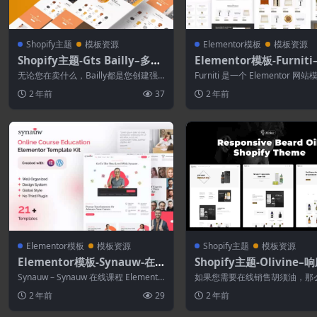
Shopify主题
模板资源
Elementor模板
模板资源
Shopify主题-Gts Bailly–多用
Elementor模板-Furnit
途部分Shopify主题
和家居装饰商店Elemento
无论您在卖什么，Bailly都是您创建强
Furniti 是一个 Elementor 网
o模板套件
大的在线商店所需的唯一 Shopify ...
件，专为希望为您的家具、室...
2 年前
37
2 年前
Elementor模板
模板资源
Shopify主题
模板资源
Elementor模板-Synauw-在
Shopify主题-Olivine–
线课程教育Elementor模板套
胡须油Shopify主题
Synauw – Synauw 在线课程 Elemento
如果您需要在线销售胡须油，那
件
r 模板工具包是一个 ...
而充满活力的Shopify主题将极
2 年前
29
2 年前
助您创...