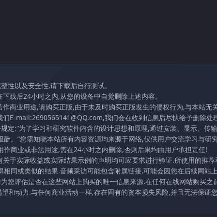
完整性以及安全性,请下载后自行测试。
在下载后24小时之内,从您的设备中自觉删除上述内容。
若作商业用途,请购买正版,由于未及时购买正版发生的侵权行为,与本站无
mail:2690565141@QQ.com,我们会在收到信息后尽快给予删除处理
条规定:“为了学习和研究软件内含的设计思想和原理,通过安装、显示、传
报酬。”您需知晓本站所有内容资源均来源于网络,仅供用户交流学习与研究
作商业或非法用途,需在24小时之内删除,否则后果均由用户承担责任!
任何关于实际收益或实际结果示例的声明均可应要求进行验证.所使用的推荐
得相同或类似的结果.音频采访可能包含附属链接,可能会因您在后续网站
访作为您评估是否在这些网站上购买的唯一信息来源.在任何在线网站购买之前
望和动力.与任何商业活动一样,存在固有的资本损失风险,并且无法保证