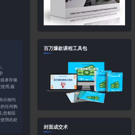
百万爆款课程工具包
关。
!
输或者存储
使用,版
和示例均
上的任何购
,您都应
您使用此处
封面成交术