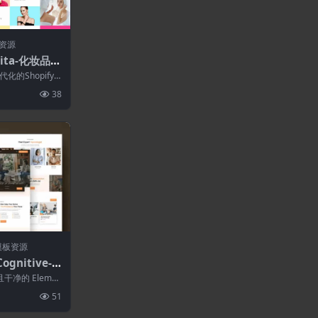
资源
nita-化妆品.
化的Shopify
的设计，非常
38
模板资源
ognitive-
entor模板
且干净的 Elemen
合...
51