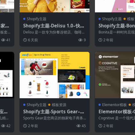
Shopify主题
Shopify主题
模板
i–家具
Shopify主题-Delisu 1.0–快餐
Shopify主题-Bo
r Pr
和餐厅响应式Shopify 2.0主题
沙龙Shopify主题
站模板套
Delisu 是一款专为快餐连锁店、咖啡
Bonita是一种时尚且现代
馆、餐车和餐厅打造的高级 Shopify...
主题。它采用平滑简单
41
6 天前
9
2 年前
适...
Shopify主题
模板资源
Elementor模板
响应式
Shopify主题-Sports Gear–体
Elementor模板-C
育用品商店Shopify主题
心理学和咨询Elem
么精致
Sports Gear是您商店的独家电子商务
Cognitive 是一个现代
工具包
大地帮
主题。使用Shopify构建，Sho...
tor 模板工具包，非常适
42
2 年前
45
2 年前