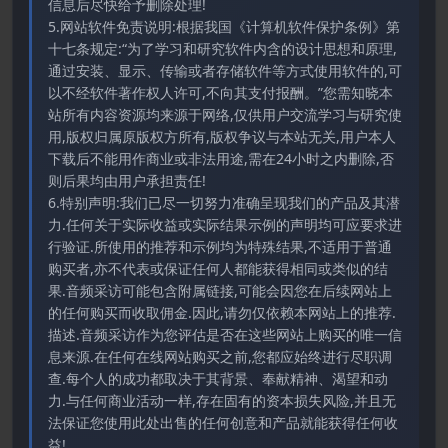
信息后尽快给予删除处理!
5.网站软件免责说明:根据我国《计算机软件保护条例》第
十七条规定:“为了学习和研究软件内含的设计思想和原理,
通过安装、显示、传输或者存储软件等方式使用软件的,可
以不经软件著作权人许可,不向其支付报酬。”您需知晓本
站所有内容资源均来源于网络,仅供用户交流学习与研究使
用,版权归属原版权方所有,版权争议与本站无关,用户本人
下载后不能用作商业或非法用途,需在24小时之内删除,否
则后果均由用户承担责任!
6.特别声明:我们已尽一切努力准确呈现我们的产品及其潜
力.任何关于实际收益或实际结果示例的声明均可应要求进
行验证.所使用的推荐和示例均为特殊结果,不适用于普通
购买者,亦不代表或保证任何人都能获得相同或类似的结
果.音频采访可能包含附属链接,可能会因您在后续网站上
的任何购买而收取佣金.因此,请勿仅依赖本网站上的推荐.
描述.音频采访作为您评估是否在这些网站上购买的唯一信
息来源.在任何在线网站购买之前,您都应始终进行尽职调
查.每个人的成功都取决于其背景、奉献精神、渴望和动
力.与任何商业活动一样,存在固有的资本损失风险,并且无
法保证您使用此处出售的任何创意和产品就能获得任何收
益!