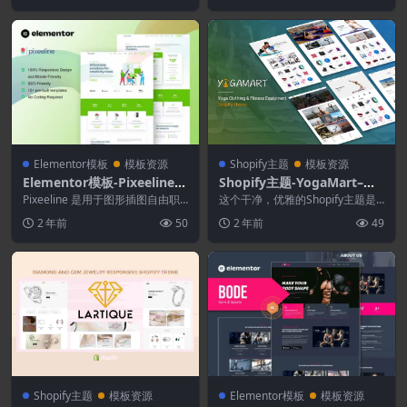
Elementor模板
模板资源
Shopify主题
模板资源
Elementor模板-Pixeeline –
Shopify主题-YogaMart–瑜
自由职业者套装
伽服和健身器材
Pixeeline 是用于图形插图自由职
这个干净，优雅的Shopify主题是
业者和创意机构网站的 Elemento
专门为创建商务专业在线商店而设
2 年前
50
2 年前
49
r...
计的。 它非常...
Shopify主题
模板资源
Elementor模板
模板资源