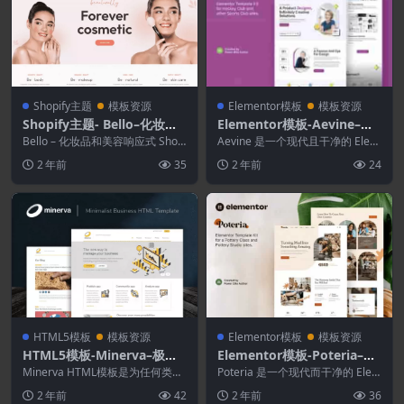
Shopify主题
模板资源
Elementor模板
模板资源
Shopify主题- Bello–化妆品
Elementor模板-Aevine–创
和美容响应式Shopify主题
意组合和代理Elementor模
Bello – 化妆品和美容响应式 Shopi
Aevine 是一个现代且干净的 Elem
fy 主题 Bello – 化妆品...
板工具包
entor 模板工具包，非常适合那些
2 年前
35
2 年前
24
想...
HTML5模板
模板资源
Elementor模板
模板资源
HTML5模板-Minerva–极简
Elementor模板-Poteria–陶
主义商业HTML模板
艺课和Studio Elementor模
Minerva HTML模板是为任何类型
Poteria 是一个现代而干净的 Elem
的业务构建的简洁和极简主义设
板套件
entor 模板套件，非常适合为陶
2 年前
42
2 年前
36
计，该模板配...
器...