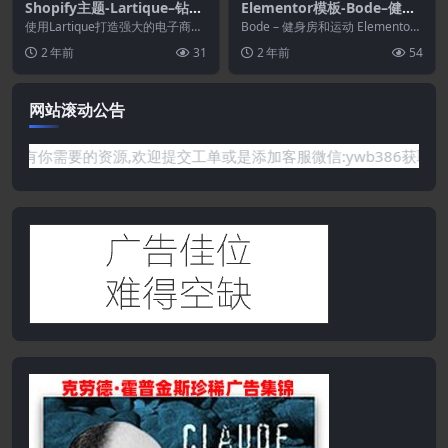
Shopify主题-Lartique–钻石
Elementor模板-Bode–健身
和宝石首饰Shopify主题
房和运动元素模板套件
使用Lartique打造强大的电子商务
Bode – 健身房和运动 Elementor
网站！ 通过此主题，您可以为钻
模板套件。Arko 拥有 15 ...
2 年前
31
2 年前
54
石，宝石商店...
网站滚动公告
要的资源,欢迎提交工单或是添加客服微信:ywb386获取帮助！