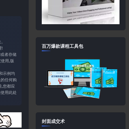
关。
百万爆款课程工具包
!
输或者存储
使用,版
和示例均
上的任何购
,您都应
您使用此处
封面成交术