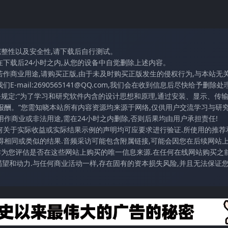
完整性以及安全性,请下载后自行测试。
在下载后24小时之内,从您的设备中自觉删除上述内容。
若作商业用途,请购买正版,由于未及时购买正版发生的侵权行为,与本站无
mail:2690565141@QQ.com,我们会在收到信息后尽快给予删除处理
条规定:“为了学习和研究软件内含的设计思想和原理,通过安装、显示、传
报酬。”您需知晓本站所有内容资源均来源于网络,仅供用户交流学习与研究
作商业或非法用途,需在24小时之内删除,否则后果均由用户承担责任!
任何关于实际收益或实际结果示例的声明均可应要求进行验证.所使用的推荐
得相同或类似的结果.音频采访可能包含附属链接,可能会因您在后续网站
访作为您评估是否在这些网站上购买的唯一信息来源.在任何在线网站购买之前
望和动力.与任何商业活动一样,存在固有的资本损失风险,并且无法保证