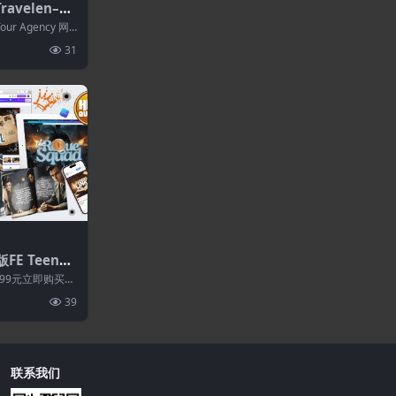
ravelen–旅
 Pro模板套件
Tour Agency 网
31
FE TeenVi
id 视频故事的完
99元立即购买特
所有资源永久更新
39
联系我们