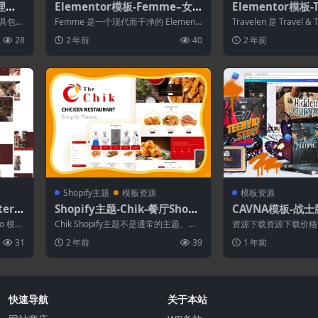
–理发
Elementor模板-Femme–女
Elementor模板-T
性商务咨询Elementor模板套
行社Elementor
板工具包，
Femme 是一个现代而干净的 Element
Travelen 是 Travel & 
件
or 模板工具包，非常适合那些想要...
站的现...
28
2 年前
40
2 年前
Shopify主题
模板资源
模板资源
ter–
Shopify主题-Chik-餐厅Shopi
CAVNA模板-战士版
ro模
fy商店主题
d WL[Teen V
ro 模板
Chik Shopify主题不是通常的主题。它
资源下载资源下载价格
整集合]
是一个功能强大的在线设计工具。对
别提醒:本网站不保证
31
2 年前
39
1 年前
于...
资源!一...
快速导航
关于本站