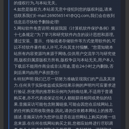
的侵权行为,与本站无关。
4.如您是版权方,本站若无意中侵犯到您的版权利益,请来
信联系我们E-mail:2690565141@QQ.com,我们会在收到
信息后尽快给予删除处理!
5.网站软件免责说明:根据我国《计算机软件保护条例》第
十七条规定:“为了学习和研究软件内含的设计思想和原理,
通过安装、显示、传输或者存储软件等方式使用软件的,可
以不经软件著作权人许可,不向其支付报酬。”您需知晓本
站所有内容资源均来源于网络,仅供用户交流学习与研究使
用,版权归属原版权方所有,版权争议与本站无关,用户本人
下载后不能用作商业或非法用途,需在24小时之内删除,否
则后果均由用户承担责任!
6.特别声明:我们已尽一切努力准确呈现我们的产品及其潜
力.任何关于实际收益或实际结果示例的声明均可应要求进
行验证.所使用的推荐和示例均为特殊结果,不适用于普通
购买者,亦不代表或保证任何人都能获得相同或类似的结
果.音频采访可能包含附属链接,可能会因您在后续网站上
的任何购买而收取佣金.因此,请勿仅依赖本网站上的推荐.
描述.音频采访作为您评估是否在这些网站上购买的唯一信
息来源.在任何在线网站购买之前,您都应始终进行尽职调