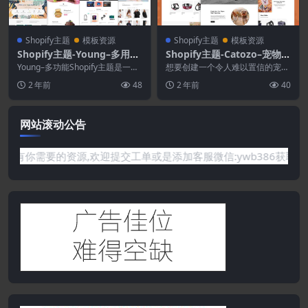
Shopify主题
模板资源
Shopify主题
模板资源
Shopify主题-Young–多用途
Shopify主题-Catozo–宠物店
Shopify主题
响应式Shopify主题
Young–多功能Shopify主题是一个
想要创建一个令人难以置信的宠物
强大的主题，为作者和访客提供了
店商店网站吗？厌倦了测试和评估
2 年前
48
2 年前
40
许多有用...
主题？选择Catoz...
网站滚动公告
要的资源,欢迎提交工单或是添加客服微信:ywb386获取帮助！