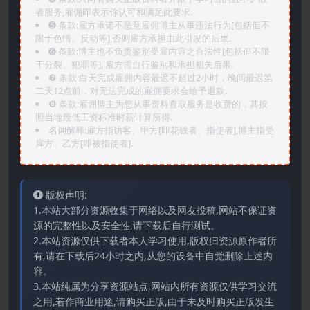
者服务,雇佣即表示你认可和满足此要求.
➎ 条款:雇方承诺不恶意雇佣博主从事违法行为[包括但不
限于色情、反动等],否则雇方承担由此引发的后果.
➏️ 条款:博主也不负责鉴别受雇内容之合法性[包括但不限
于分裂、犯罪等], 雇方需自行鉴别和承担相关后果.
❼ 条款:白天完成雇佣内容最迟不超过2小时，晚间最迟第
二天12点前，对无法完成的雇佣要求会给予退款.
❽ 条款:雇佣博主为您从事资料查取服务是收费的，其按
照当地最低工资标准时薪计算所得.
名词解释:雇方指访客、甲方[即花钱者、指使者],博主指受
雇方、乙方[即被指使者].
版权声明:
1.本站大部分资源收集于网络以及网友投稿,网站不保证资
源的完整性以及安全性,请下载后自行测试。
2.本站资源仅供下载者本人学习使用,版权归资源原作者所
有,请在下载后24小时之内,从您的设备中自觉删除上述内
容。
3.本站纯属为分享资源站点,网站内所有资源仅供学习交流
之用,若作商业用途,请购买正版,由于未及时购买正版发生