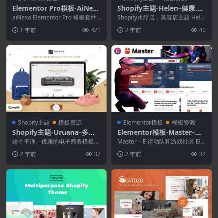
Elementor Pro模板-AiNexa
Shopify主题-Helen–健康.美
–AI Agency Elementor Pro
容化妆品商店Shopify主题
aiNexa Elementor Pro 模板套件
Shopify水疗店，美容店主题 Hele
模板套件
专为人工智能机构、科技初创公
n Spa是一个吸引人的Shopify...
1 年前
421
2 年前
40
司...
Shopify主题
模板资源
Elementor模板
模板资源
Shopify主题-Uruana–多商
Elementor模板-Master–电
店响应式Shopify主题
子竞技团队和游戏社区Eleme
这个干净、优雅的电子商务模板专
Master – E 运动队和游戏社区 Ele
为创建商业专业在线商店而设计。
ntor模板套件
mentor 模板套件是 Elem...
2 年前
37
2 年前
32
它非常适合时尚商店、...