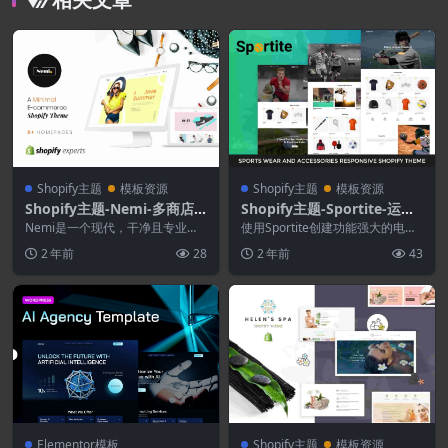
Shopify主题
模板资源
Shopify主题
模板资源
Shopify主题-Nemi-多商店
Shopify主题-Sportite-运动
响应式Shopify主题
服及配件Shopify主题
Nemi是一个现代，干净且专业的S
使用Sportite创建功能强大的电子
hopify主题，它具有充分的响应能
商务网站！ 通过此主题，您可以
2 年前
28
2 年前
43
力，在所有...
为体育用品商...
Elementor模板
Shopify主题
模板资源