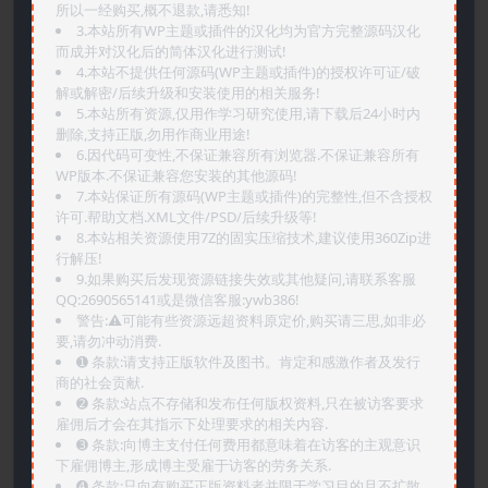
所以一经购买,概不退款,请悉知!
3.本站所有WP主题或插件的汉化均为官方完整源码汉化
而成并对汉化后的简体汉化进行测试!
4.本站不提供任何源码(WP主题或插件)的授权许可证/破
解或解密/后续升级和安装使用的相关服务!
5.本站所有资源,仅用作学习研究使用,请下载后24小时内
删除,支持正版,勿用作商业用途!
6.因代码可变性,不保证兼容所有浏览器.不保证兼容所有
WP版本.不保证兼容您安装的其他源码!
7.本站保证所有源码(WP主题或插件)的完整性,但不含授权
许可.帮助文档.XML文件/PSD/后续升级等!
8.本站相关资源使用7Z的固实压缩技术,建议使用360Zip进
行解压!
9.如果购买后发现资源链接失效或其他疑问,请联系客服
QQ:2690565141或是微信客服:ywb386!
警告:⚠️可能有些资源远超资料原定价,购买请三思,如非必
要,请勿冲动消费.
➊️ 条款:请支持正版软件及图书。肯定和感激作者及发行
商的社会贡献.
➋️ 条款:站点不存储和发布任何版权资料,只在被访客要求
雇佣后才会在其指示下处理要求的相关内容.
➌️ 条款:向博主支付任何费用都意味着在访客的主观意识
下雇佣博主,形成博主受雇于访客的劳务关系.
➍️ 条款:只向有购买正版资料者并限于学习目的且不扩散