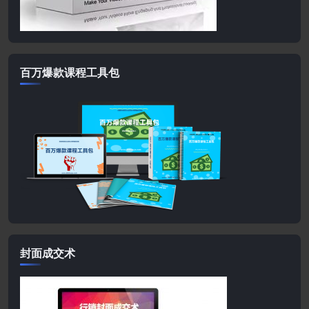
百万爆款课程工具包
封面成交术