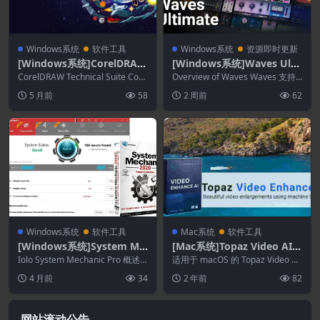
Windows系统
软件工具
Windows系统
资源即时更新
[Windows系统]CorelDRAW
[Windows系统]Waves Ulti
Technical Suite 2026 27.0.
mate 17 2026.07.27
CorelDRAW Technical Suite Corp
Overview of Waves Waves 支持
0.121
orate 概述 C...
64 位处理器，拥有更快的...
5 月前
58
2 周前
62
Windows系统
软件工具
Mac系统
软件工具
[Windows系统]System Me
[Mac系统]Topaz Video AI
chanic Pro 26.3.0.123
4.2.0
Iolo System Mechanic Pro 概述 S
适用于 macOS 的 Topaz Video AI
ystem Mecha...
完整版独立离线安装程序。这...
4 月前
34
2 年前
82
网站滚动公告