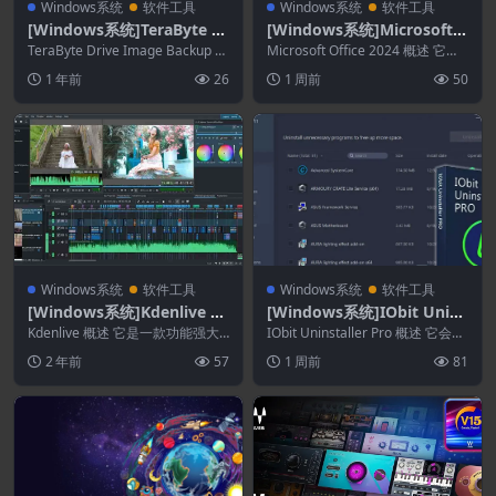
Windows系统
软件工具
Windows系统
软件工具
[Windows系统]TeraByte Dr
[Windows系统]Microsoft
ive Image Backup & Resto
Office 2021-2024 Professio
TeraByte Drive Image Backup a
Microsoft Office 2024 概述 它是
re Suite 3.64
nd Restore ...
nal Plus专业增强版
微软为 Windows 开...
1 年前
26
1 周前
50
Windows系统
软件工具
Windows系统
软件工具
[Windows系统]Kdenlive 2
[Windows系统]IObit Unins
4.02.0
taller Pro 15.6.0.6
Kdenlive 概述 它是一款功能强大
IObit Uninstaller Pro 概述 它会搜
的多功能视频编辑软件，可满足业
索并清除所有应用程序，不...
2 年前
57
1 周前
81
余视频编辑...