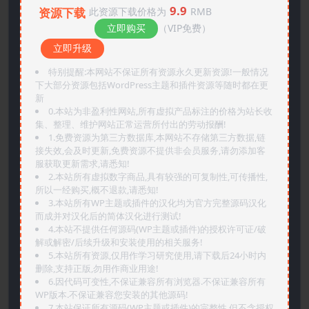
9.9
资源下载
此资源下载价格为
RMB
立即购买
（VIP免费）
立即升级
特别提醒:本网站不保证所有资源永久更新资源!一般情况
下大部分资源包括WordPress主题和插件资源等随时都在更
新
0.本站为非盈利性网站,所有虚拟产品标注的价格为站长收
集、整理、维护网站正常运营所付出的劳动报酬!
1.免费资源为第三方数据库,本网站不存储第三方数据,链
接失效,会及时更新,免费资源不提供非会员服务,请勿添加客
服获取更新需求,请悉知!
2.本站所有虚拟数字商品,具有较强的可复制性,可传播性,
所以一经购买,概不退款,请悉知!
3.本站所有WP主题或插件的汉化均为官方完整源码汉化
而成并对汉化后的简体汉化进行测试!
4.本站不提供任何源码(WP主题或插件)的授权许可证/破
解或解密/后续升级和安装使用的相关服务!
5.本站所有资源,仅用作学习研究使用,请下载后24小时内
删除,支持正版,勿用作商业用途!
6.因代码可变性,不保证兼容所有浏览器.不保证兼容所有
WP版本.不保证兼容您安装的其他源码!
7.本站保证所有源码(WP主题或插件)的完整性,但不含授权