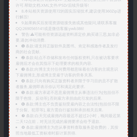
许可.帮助文档.XML文件/PSD/后续升级等!
8.本站相关资源使用7Z的固实压缩技术,建议使用360Zip进
行解压!
9.如果购买后发现资源链接失效或其他疑问,请联系客服
QQ:2690565141或是微信客服:ywb386!
警告:⚠️可能有些资源远超资料原定价,购买请三思,如非必
要,请勿冲动消费.
➊️ 条款:请支持正版软件及图书。肯定和感激作者及发行
商的社会贡献.
➋️ 条款:站点不存储和发布任何版权资料,只在被访客要求
雇佣后才会在其指示下处理要求的相关内容.
➌️ 条款:向博主支付任何费用都意味着在访客的主观意识
下雇佣博主,形成博主受雇于访客的劳务关系.
➍️ 条款:只向有购买正版资料者并限于学习目的且不扩散
者服务,雇佣即表示你认可和满足此要求.
➎ 条款:雇方承诺不恶意雇佣博主从事违法行为[包括但不
限于色情、反动等],否则雇方承担由此引发的后果.
➏️ 条款:博主也不负责鉴别受雇内容之合法性[包括但不限
于分裂、犯罪等], 雇方需自行鉴别和承担相关后果.
❼ 条款:白天完成雇佣内容最迟不超过2小时，晚间最迟第
二天12点前，对无法完成的雇佣要求会给予退款.
❽ 条款:雇佣博主为您从事资料查取服务是收费的，其按
照当地最低工资标准时薪计算所得.