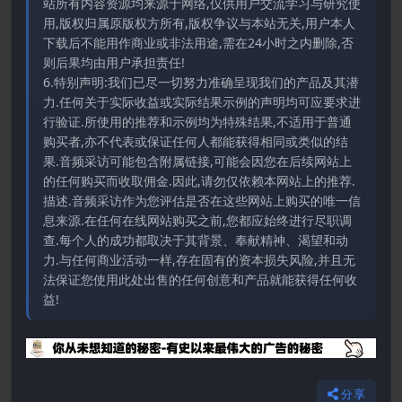
站所有内容资源均来源于网络,仅供用户交流学习与研究使
用,版权归属原版权方所有,版权争议与本站无关,用户本人
下载后不能用作商业或非法用途,需在24小时之内删除,否
则后果均由用户承担责任!
6.特别声明:我们已尽一切努力准确呈现我们的产品及其潜
力.任何关于实际收益或实际结果示例的声明均可应要求进
行验证.所使用的推荐和示例均为特殊结果,不适用于普通
购买者,亦不代表或保证任何人都能获得相同或类似的结
果.音频采访可能包含附属链接,可能会因您在后续网站上
的任何购买而收取佣金.因此,请勿仅依赖本网站上的推荐.
描述.音频采访作为您评估是否在这些网站上购买的唯一信
息来源.在任何在线网站购买之前,您都应始终进行尽职调
查.每个人的成功都取决于其背景、奉献精神、渴望和动
力.与任何商业活动一样,存在固有的资本损失风险,并且无
法保证您使用此处出售的任何创意和产品就能获得任何收
益!
分享