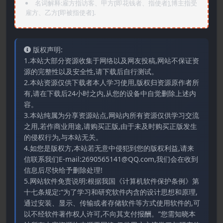
名词解释:雇方指访客、甲方[即花钱者、指使者],博主指受
雇方、乙方[即被指使者].
版权声明:
1.本站大部分资源收集于网络以及网友投稿,网站不保证资
源的完整性以及安全性,请下载后自行测试。
2.本站资源仅供下载者本人学习使用,版权归资源原作者所
有,请在下载后24小时之内,从您的设备中自觉删除上述内
容。
3.本站纯属为分享资源站点,网站内所有资源仅供学习交流
之用,若作商业用途,请购买正版,由于未及时购买正版发生
的侵权行为,与本站无关。
4.如您是版权方,本站若无意中侵犯到您的版权利益,请来
信联系我们E-mail:2690565141@QQ.com,我们会在收到
信息后尽快给予删除处理!
5.网站软件免责说明:根据我国《计算机软件保护条例》第
十七条规定:“为了学习和研究软件内含的设计思想和原理,
通过安装、显示、传输或者存储软件等方式使用软件的,可
以不经软件著作权人许可,不向其支付报酬。”您需知晓本