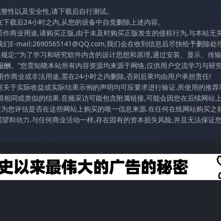
完整性以及安全性,请下载后自行测试。
在下载后24小时之内,从您的设备中自觉删除上述内容。
若作商业用途,请购买正版,由于未及时购买正版发生的侵权行为,与本站无
mail:2690565141@QQ.com,我们会在收到信息后尽快给予删除处理
条规定:“为了学习和研究软件内含的设计思想和原理,通过安装、显示、传
报酬。”您需知晓本站所有内容资源均来源于网络,仅供用户交流学习与研究
作商业或非法用途,需在24小时之内删除,否则后果均由用户承担责任!
任何关于实际收益或实际结果示例的声明均可应要求进行验证.所使用的推荐
得相同或类似的结果.音频采访可能包含附属链接,可能会因您在后续网站
访作为您评估是否在这些网站上购买的唯一信息来源.在任何在线网站购买之前
望和动力.与任何商业活动一样,存在固有的资本损失风险,并且无法保证