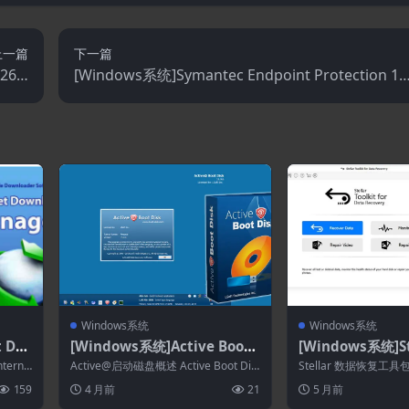
上一篇
下一篇
26 2
[Windows系统]Symantec Endpoint Protection 14
0.121
4.115.0000
Windows系统
Windows系统
 Do
[Windows系统]Active Boot
[Windows系统]Ste
 6.4
Disk 26.0.1
it for Data Reco
terne
Active@启动磁盘概述 Active Boot Dis
Stellar 数据恢复工具包概
0
k 包含一系列强大的实...
据恢复工具包可在 Wind.
159
4 月前
21
5 月前