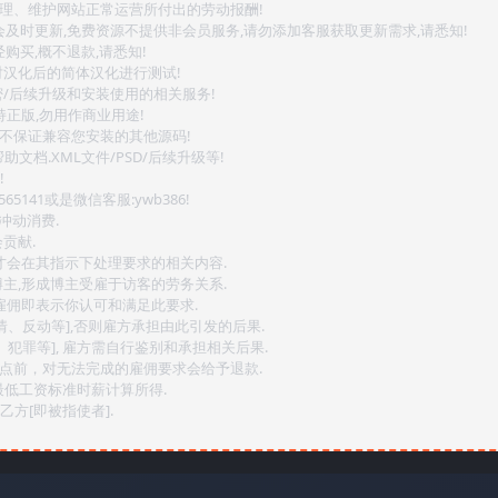
整理、维护网站正常运营所付出的劳动报酬!
会及时更新,免费资源不提供非会员服务,请勿添加客服获取更新需求,请悉知!
购买,概不退款,请悉知!
对汉化后的简体汉化进行测试!
密/后续升级和安装使用的相关服务!
持正版,勿用作商业用途!
.不保证兼容您安装的其他源码!
文档.XML文件/PSD/后续升级等!
!
141或是微信客服:ywb386!
冲动消费.
贡献.
后才会在其指示下处理要求的相关内容.
博主,形成博主受雇于访客的劳务关系.
,雇佣即表示你认可和满足此要求.
情、反动等],否则雇方承担由此引发的后果.
、犯罪等], 雇方需自行鉴别和承担相关后果.
2点前，对无法完成的雇佣要求会给予退款.
最低工资标准时薪计算所得.
方[即被指使者].