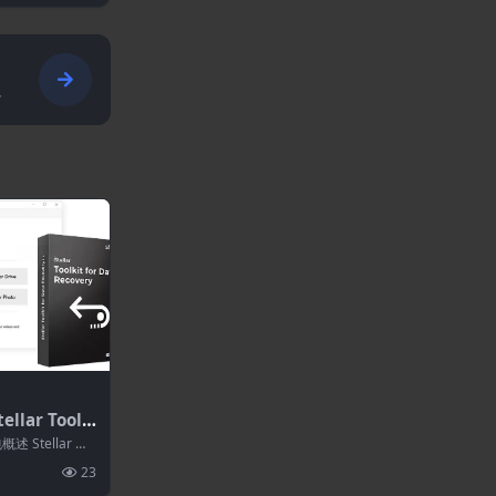
.
llar Toolk
very 12.5.0.
述 Stellar 数
..
23