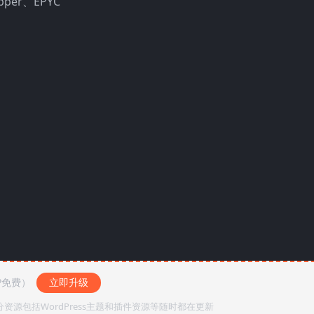
ripper、EPYC
P免费）
立即升级
源包括WordPress主题和插件资源等随时都在更新