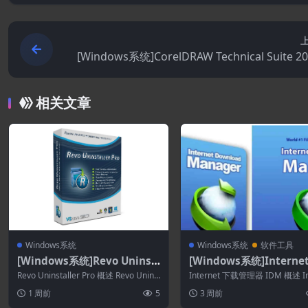
[Windows系统]CorelDRAW Technical Suite 20
7.0.
相关文章
Windows系统
Windows系统
软件工具
[Windows系统]Revo Uninst
[Windows系统]Internet
aller Pro 5.5.2
wnload Manager (IDM)
Revo Uninstaller Pro 概述 Revo Unins
Internet 下载管理器 IDM 概述 In
3.6
taller...
t Download ...
1 周前
5
3 周前