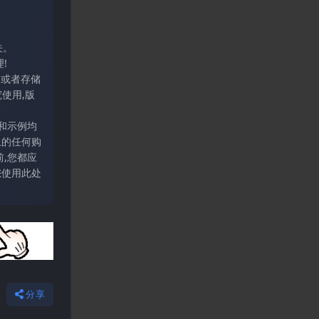
关。
!
输或者存储
使用,版
和示例均
上的任何购
,您都应
您使用此处
分享