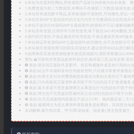
0.本站为非盈利性网站,所有虚拟产品标注的价格为站长收集、
1.免费资源为第三方数据库,本网站不存储第三方数据,链接失效,
2.本站所有虚拟数字商品,具有较强的可复制性,可传播性,所以一经
3.本站所有WP主题或插件的汉化均为官方完整源码汉化而成并
4.本站不提供任何源码(WP主题或插件)的授权许可证/破解或解
5.本站所有资源,仅用作学习研究使用,请下载后24小时内删除,支
6.因代码可变性,不保证兼容所有浏览器.不保证兼容所有WP版本
7.本站保证所有源码(WP主题或插件)的完整性,但不含授权许可.帮助
8.本站相关资源使用7Z的固实压缩技术,建议使用360Zip进行解压
9.如果购买后发现资源链接失效或其他疑问,请联系客服QQ:2690565
警告:⚠️可能有些资源远超资料原定价,购买请三思,如非必要,请勿
➊️ 条款:请支持正版软件及图书。肯定和感激作者及发行商的社会
➋️ 条款:站点不存储和发布任何版权资料,只在被访客要求雇佣
➌️ 条款:向博主支付任何费用都意味着在访客的主观意识下雇佣
➍️ 条款:只向有购买正版资料者并限于学习目的且不扩散者服务
➎ 条款:雇方承诺不恶意雇佣博主从事违法行为[包括但不限于色
➏️ 条款:博主也不负责鉴别受雇内容之合法性[包括但不限于分裂
❼ 条款:白天完成雇佣内容最迟不超过2小时，晚间最迟第二天1
❽ 条款:雇佣博主为您从事资料查取服务是收费的，其按照当地
名词解释:雇方指访客、甲方[即花钱者、指使者],博主指受雇方、乙