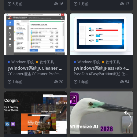
是一款功能全面的软件，能够满足
交信息流插件
易于使用的 WordPress 插...
6 月前
16
1 月前
13
您所有的音乐...
Windows系统
软件工具
Windows系统
软件工具
[Windows系统]CCleaner 6.
[Windows系统]PassFab 4E
38.11537
asyPartition 3.6.0.30
CCleaner概述 CCleaner Professi
PassFab 4EasyPartition概述 使用
onal 可以在后台静默...
电脑多年后，您肯定想将许多...
1 年前
20
1 年前
54