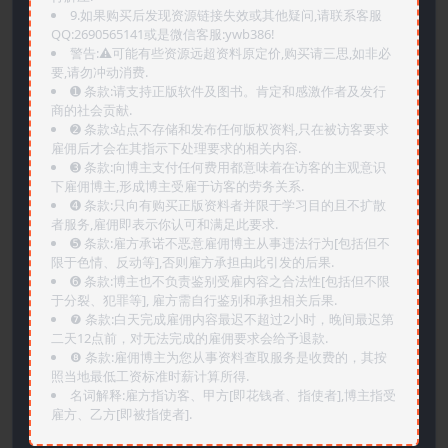
9.如果购买后发现资源链接失效或其他疑问,请联系客服
QQ:2690565141或是微信客服:ywb386!
警告:⚠️可能有些资源远超资料原定价,购买请三思,如非必
要,请勿冲动消费.
➊️ 条款:请支持正版软件及图书。肯定和感激作者及发行
商的社会贡献.
➋️ 条款:站点不存储和发布任何版权资料,只在被访客要求
雇佣后才会在其指示下处理要求的相关内容.
➌️ 条款:向博主支付任何费用都意味着在访客的主观意识
下雇佣博主,形成博主受雇于访客的劳务关系.
➍️ 条款:只向有购买正版资料者并限于学习目的且不扩散
者服务,雇佣即表示你认可和满足此要求.
➎ 条款:雇方承诺不恶意雇佣博主从事违法行为[包括但不
限于色情、反动等],否则雇方承担由此引发的后果.
➏️ 条款:博主也不负责鉴别受雇内容之合法性[包括但不限
于分裂、犯罪等], 雇方需自行鉴别和承担相关后果.
❼ 条款:白天完成雇佣内容最迟不超过2小时，晚间最迟第
二天12点前，对无法完成的雇佣要求会给予退款.
❽ 条款:雇佣博主为您从事资料查取服务是收费的，其按
照当地最低工资标准时薪计算所得.
名词解释:雇方指访客、甲方[即花钱者、指使者],博主指受
雇方、乙方[即被指使者].