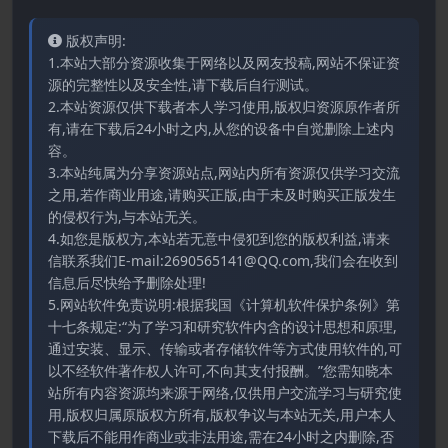
版权声明:
1.本站大部分资源收集于网络以及网友投稿,网站不保证资
源的完整性以及安全性,请下载后自行测试。
2.本站资源仅供下载者本人学习使用,版权归资源原作者所
有,请在下载后24小时之内,从您的设备中自觉删除上述内
容。
3.本站纯属为分享资源站点,网站内所有资源仅供学习交流
之用,若作商业用途,请购买正版,由于未及时购买正版发生
的侵权行为,与本站无关。
4.如您是版权方,本站若无意中侵犯到您的版权利益,请来
信联系我们E-mail:2690565141@QQ.com,我们会在收到
信息后尽快给予删除处理!
5.网站软件免责说明:根据我国《计算机软件保护条例》第
十七条规定:“为了学习和研究软件内含的设计思想和原理,
通过安装、显示、传输或者存储软件等方式使用软件的,可
以不经软件著作权人许可,不向其支付报酬。”您需知晓本
站所有内容资源均来源于网络,仅供用户交流学习与研究使
用,版权归属原版权方所有,版权争议与本站无关,用户本人
下载后不能用作商业或非法用途,需在24小时之内删除,否