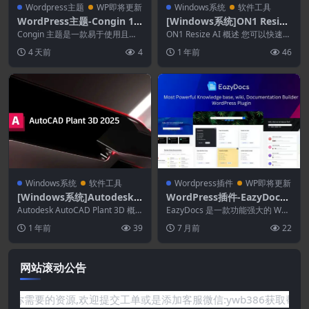
Wordpress主题
WP即将更新
Windows系统
软件工具
WordPress主题-Congin 1.2
[Windows系统]ON1 Resize
–工业与工厂WordPress主题
AI 2026 20.0.0.17231
Congin 主题是一款易于使用且灵
ON1 Resize AI 概述 您可以快速调
活的 WordPress 主题，是各种类
整照片大小，且不会损失清晰度或
4 天前
4
1 年前
46
型商...
细节...
Windows系统
软件工具
Wordpress插件
WP即将更新
[Windows系统]Autodesk
WordPress插件-EazyDocs
AutoCAD Plant 3D 2026.0.
Pro 2.9.0–终极文档解决方案
Autodesk AutoCAD Plant 3D 概
EazyDocs 是一款功能强大的 Wor
1
述 AutoCAD Pla...
插件
dPress 知识库和文档构建插件。
1 年前
39
7 月前
22
它...
网站滚动公告
需要的资源,欢迎提交工单或是添加客服微信:ywb386获取帮助！