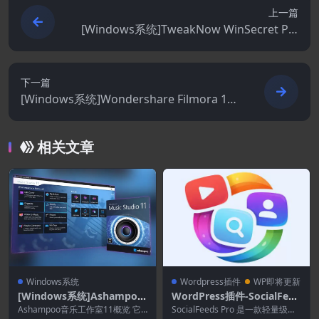
上一篇
[Windows系统]TweakNow WinSecret Plu
s 8.0.0
下一篇
[Windows系统]Wondershare Filmora 15.
2.5.17803
相关文章
Windows系统
Wordpress插件
WP即将更新
[Windows系统]Ashampoo
WordPress插件-SocialFeed
Music Studio 11.0.6
s Pro 1.0.7–WordPress 社
Ashampoo音乐工作室11概览 它
SocialFeeds Pro 是一款轻量级且