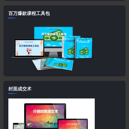
百万爆款课程工具包
封面成交术