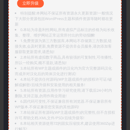
立即升级
特别提醒:本网站不保证所有资源永久更新资源!一般情况
下大部分资源包括WordPress主题和插件资源等随时都在更
新
0.本站为非盈利性网站,所有虚拟产品标注的价格为站长收
集、整理、维护网站正常运营所付出的劳动报酬!
1.免费资源为第三方数据库,本网站不存储第三方数据,链
接失效,会及时更新,免费资源不提供非会员服务,请勿添加客
服获取更新需求,请悉知!
2.本站所有虚拟数字商品,具有较强的可复制性,可传播性,
所以一经购买,概不退款,请悉知!
3.本站所有WP主题或插件的汉化均为官方完整源码汉化
而成并对汉化后的简体汉化进行测试!
4.本站不提供任何源码(WP主题或插件)的授权许可证/破
解或解密/后续升级和安装使用的相关服务!
5.本站所有资源,仅用作学习研究使用,请下载后24小时内
删除,支持正版,勿用作商业用途!
6.因代码可变性,不保证兼容所有浏览器.不保证兼容所有
WP版本.不保证兼容您安装的其他源码!
7.本站保证所有源码(WP主题或插件)的完整性,但不含授权
许可.帮助文档.XML文件/PSD/后续升级等!
8.本站相关资源使用7Z的固实压缩技术,建议使用360Zip进
行解压!