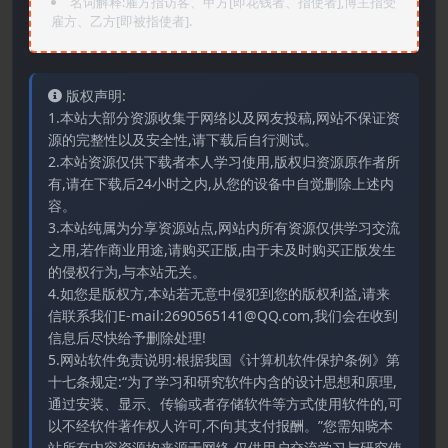
名词解释:雇方指访客、甲方[即花钱者、指使者],博主指受
雇方、乙方[即被指使者].
版权声明:
1.本站大部分资源收集于网络以及网友投稿,网站不保证资
源的完整性以及安全性,请下载后自行测试。
2.本站资源仅供下载者本人学习使用,版权归资源原作者所
有,请在下载后24小时之内,从您的设备中自觉删除上述内
容。
3.本站纯属为分享资源站点,网站内所有资源仅供学习交流
之用,若作商业用途,请购买正版,由于未及时购买正版发生
的侵权行为,与本站无关。
4.如您是版权方,本站若无意中侵犯到您的版权利益,请来
信联系我们E-mail:2690565141@QQ.com,我们会在收到
信息后尽快给予删除处理!
5.网站软件免责说明:根据我国《计算机软件保护条例》第
十七条规定:“为了学习和研究软件内含的设计思想和原理,
通过安装、显示、传输或者存储软件等方式使用软件的,可
以不经软件著作权人许可,不向其支付报酬。”您需知晓本
站所有内容资源均来源于网络,仅供用户交流学习与研究使