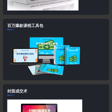
百万爆款课程工具包
封面成交术