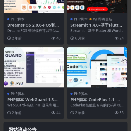
PHP脚本
PHP脚本
WP即将更新
DreamsPOS 2.0.6-POS和库
Streamit 1.4.0–基于Flutter
存管理管理员仪表板模板
的电影.电视剧.视频流媒体应
DreamsPOS 管理模板可以帮助组
Streamit – 基于 Flutter 和 WordP
织和跟踪企业中的库存。该模板包
用.采用WordPress后端
ress 后端的完整视...
2 年前
40
6 月前
24
括 item...
PHP脚本
PHP脚本
PHP脚本-WebGuard 1.3.5-
PHP脚本-CodePlus 1.1–代
高级PHP登录和用户管理
码和模板市场
WebGuard–高级 PHP 登录和用户
CodePlus智能且专有的代码和模
管理 是一个 PHP 应用程序，在
板销售市场，具有巨大的自动化功
2 年前
44
2 年前
53
C...
能，包括自动付...
网站滚动公告