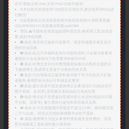
许可.帮助文档.XML文件/PSD/后续升级等!
8.本站相关资源使用7Z的固实压缩技术,建议使用360Zip进
行解压!
9.如果购买后发现资源链接失效或其他疑问,请联系客服
QQ:2690565141或是微信客服:ywb386!
警告:⚠️可能有些资源远超资料原定价,购买请三思,如非必
要,请勿冲动消费.
➊️ 条款:请支持正版软件及图书。肯定和感激作者及发行
商的社会贡献.
➋️ 条款:站点不存储和发布任何版权资料,只在被访客要求
雇佣后才会在其指示下处理要求的相关内容.
➌️ 条款:向博主支付任何费用都意味着在访客的主观意识
下雇佣博主,形成博主受雇于访客的劳务关系.
➍️ 条款:只向有购买正版资料者并限于学习目的且不扩散
者服务,雇佣即表示你认可和满足此要求.
➎ 条款:雇方承诺不恶意雇佣博主从事违法行为[包括但不
限于色情、反动等],否则雇方承担由此引发的后果.
➏️ 条款:博主也不负责鉴别受雇内容之合法性[包括但不限
于分裂、犯罪等], 雇方需自行鉴别和承担相关后果.
❼ 条款:白天完成雇佣内容最迟不超过2小时，晚间最迟第
二天12点前，对无法完成的雇佣要求会给予退款.
❽ 条款:雇佣博主为您从事资料查取服务是收费的，其按
照当地最低工资标准时薪计算所得.