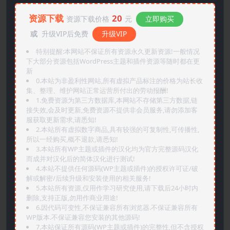
资源下载
20
资源下载价格
元
立即购买
或
升级VIP后免费
升级VIP
特别提醒:本网站不保证所有资源永久更新资源!一般情况
下大部分资源包括WordPress主题和插件资源等随时都在更
新
0.本站为非盈利性网站,所有虚拟产品标注的价格为站长收
集、整理、维护网站正常运营所付出的劳动报酬!
1.免费资源为第三方数据库,本网站不存储第三方数据,链
接失效,会及时更新,免费资源不提供非会员服务,请勿添加客
服获取更新需求,请悉知!
2.本站所有虚拟数字商品,具有较强的可复制性,可传播性,
所以一经购买,概不退款,请悉知!
3.本站所有WP主题或插件的汉化均为官方完整源码汉化
而成并对汉化后的简体汉化进行测试!
4.本站不提供任何源码(WP主题或插件)的授权许可证/破
解或解密/后续升级和安装使用的相关服务!
5.本站所有资源,仅用作学习研究使用,请下载后24小时内
删除,支持正版,勿用作商业用途!
6.因代码可变性,不保证兼容所有浏览器.不保证兼容所有
WP版本.不保证兼容您安装的其他源码!
7.本站保证所有源码(WP主题或插件)的完整性,但不含授权