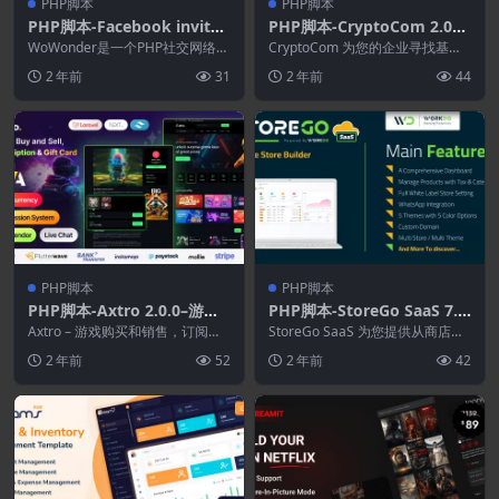
PHP脚本
PHP脚本
PHP脚本-Facebook invite
PHP脚本-CryptoCom 2.0–
addon for wowonder 4.3
基于加密的电子商务购物平台
WoWonder是一个PHP社交网络脚
CryptoCom 为您的企业寻找基于
(WoWonder拓展)–终极PHP
本，WoWonder是创建自己的社交
加密的电子商务系统，那么您来对
2 年前
31
2 年前
44
网络网...
地方了。无需...
社交网络平台
PHP脚本
PHP脚本
PHP脚本-Axtro 2.0.0–游戏
PHP脚本-StoreGo SaaS 7.1
购买和销售.订阅和礼品卡Lar
–在线商店构建器
Axtro – 游戏购买和销售，订阅和
StoreGo SaaS 为您提供从商店后
avel脚本
礼品卡Laravel Scri...
端到前端的无缝过渡。 StoreGo ...
2 年前
52
2 年前
42