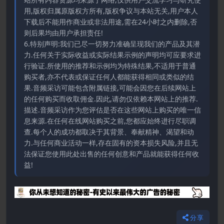
用,版权归属原版权方所有,版权争议与本站无关,用户本人
下载后不能用作商业或非法用途,需在24小时之内删除,否
则后果均由用户承担责任!
6.特别声明:我们已尽一切努力准确呈现我们的产品及其潜
力.任何关于实际收益或实际结果示例的声明均可应要求进
行验证.所使用的推荐和示例均为特殊结果,不适用于普通
购买者,亦不代表或保证任何人都能获得相同或类似的结
果.音频采访可能包含附属链接,可能会因您在后续网站上
的任何购买而收取佣金.因此,请勿仅依赖本网站上的推荐.
描述.音频采访作为您评估是否在这些网站上购买的唯一信
息来源.在任何在线网站购买之前,您都应始终进行尽职调
查.每个人的成功都取决于其背景、奉献精神、渴望和动
力.与任何商业活动一样,存在固有的资本损失风险,并且无
法保证您使用此处出售的任何创意和产品就能获得任何收
益!
分享