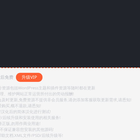
P后免费
升级VIP
源包括WordPress主题和插件资源等随时都在更新
整理、维护网站正常运营所付出的劳动报酬!
会及时更新,免费资源不提供非会员服务,请勿添加客服获取更新需求,请悉知!
购买,概不退款,请悉知!
对汉化后的简体汉化进行测试!
密/后续升级和安装使用的相关服务!
持正版,勿用作商业用途!
.不保证兼容您安装的其他源码!
文档.XML文件/PSD/后续升级等!