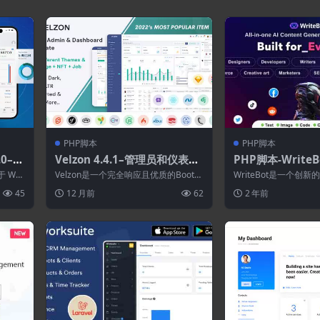
PHP脚本
PHP脚本
.0–V
Velzon 4.4.1–管理员和仪表板
PHP脚本-WriteBo
er A
模板
内容生成器SaaS
于 Wo
Velzon是一个完全响应且优质的Bootst
WriteBot是一个创新的
rap 5管理和仪表板模板，内置于...
用 OpenAI 人工智能技术
45
12 月前
62
2 年前