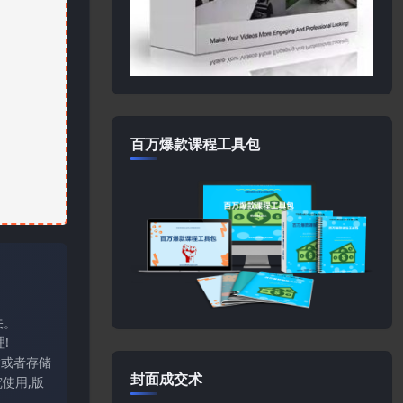
百万爆款课程工具包
关。
!
输或者存储
封面成交术
使用,版