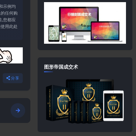
和示例均
上的任何购
,您都应
您使用此处
图形帝国成交术
分享