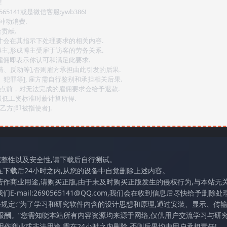
!
141或是微信客服:ywb386!
冲动消费.
贡献.
后才会在其指示下处理要求的相关内容.
博主,形成博主受雇于访客的劳务关系.
,雇佣即表示你认可和满足此要求.
情、反动等],否则雇方承担由此引发的后果.
、犯罪等], 雇方需自行鉴别和承担相关后果.
2点前，对无法完成的雇佣要求会给予退款.
最低工资标准时薪计算所得.
方[即被指使者].
完整性以及安全性,请下载后自行测试。
在下载后24小时之内,从您的设备中自觉删除上述内容。
若作商业用途,请购买正版,由于未及时购买正版发生的侵权行为,与本站无
mail:2690565141@QQ.com,我们会在收到信息后尽快给予删除处理
条规定:“为了学习和研究软件内含的设计思想和原理,通过安装、显示、传
报酬。”您需知晓本站所有内容资源均来源于网络,仅供用户交流学习与研究
作商业或非法用途,需在24小时之内删除,否则后果均由用户承担责任!