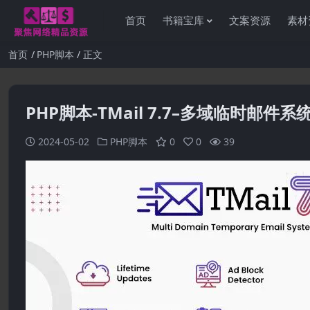
首页
书籍宝库
文案资源
素材
首页
PHP脚本
正文
PHP脚本-TMail 7.7–多域临时邮件系
2024-05-02
PHP脚本
0
0
39