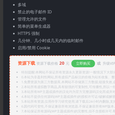
多域
禁止的电子邮件 ID
管理允许的文件
简单的菜单生成器
HTTPS 强制
几分钟、几小时或几天内的临时邮件
启用/禁用 Cookie
资源下载
20
资源下载价格
元
立即购买
或
升级VI
特别提醒:本网站不保证所有资源永久更新资源!一般情况下大部分资
0.本站为非盈利性网站,所有虚拟产品标注的价格为站长收集、
1.免费资源为第三方数据库,本网站不存储第三方数据,链接失效,
2.本站所有虚拟数字商品,具有较强的可复制性,可传播性,所以一经
3.本站所有WP主题或插件的汉化均为官方完整源码汉化而成并
4.本站不提供任何源码(WP主题或插件)的授权许可证/破解或解
5.本站所有资源,仅用作学习研究使用,请下载后24小时内删除,支
6.因代码可变性,不保证兼容所有浏览器.不保证兼容所有WP版本
7.本站保证所有源码(WP主题或插件)的完整性,但不含授权许可.帮助