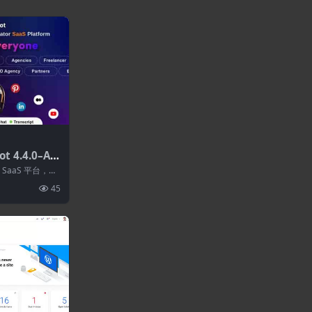
t 4.4.0–AI
平台
 SaaS 平台，利
的...
45