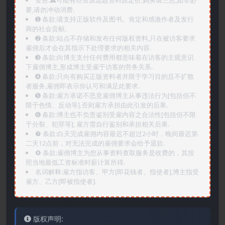
警告:⚠️可能有些资源远超资料原定价,购买请三思,如非必
要,请勿冲动消费.
➊️ 条款:请支持正版软件及图书。肯定和感激作者及发行
商的社会贡献.
➋️ 条款:站点不存储和发布任何版权资料,只在被访客要求
雇佣后才会在其指示下处理要求的相关内容.
➌️ 条款:向博主支付任何费用都意味着在访客的主观意识
下雇佣博主,形成博主受雇于访客的劳务关系.
➍️ 条款:只向有购买正版资料者并限于学习目的且不扩散
者服务,雇佣即表示你认可和满足此要求.
➎ 条款:雇方承诺不恶意雇佣博主从事违法行为[包括但不
限于色情、反动等],否则雇方承担由此引发的后果.
➏️ 条款:博主也不负责鉴别受雇内容之合法性[包括但不限
于分裂、犯罪等], 雇方需自行鉴别和承担相关后果.
❼ 条款:白天完成雇佣内容最迟不超过2小时，晚间最迟第
二天12点前，对无法完成的雇佣要求会给予退款.
❽ 条款:雇佣博主为您从事资料查取服务是收费的，其按
照当地最低工资标准时薪计算所得.
名词解释:雇方指访客、甲方[即花钱者、指使者],博主指受
雇方、乙方[即被指使者].
版权声明: