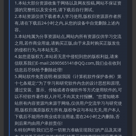
1.本站大部分资源收集于网络以及网友投稿,网站不保证资
源的完整性以及安全性,请下载后自行测试。
2.本站资源仅供下载者本人学习使用,版权归资源原作者所
有,请在下载后24小时之内,从您的设备中自觉删除上述内
容。
3.本站纯属为分享资源站点,网站内所有资源仅供学习交流
之用,若作商业用途,请购买正版,由于未及时购买正版发生
的侵权行为,与本站无关。
4.如您是版权方,本站若无意中侵犯到您的版权利益,请来
信联系我们E-mail:2690565141@QQ.com,我们会在收到
信息后尽快给予删除处理!
5.网站软件免责说明:根据我国《计算机软件保护条例》第
十七条规定:“为了学习和研究软件内含的设计思想和原理,
通过安装、显示、传输或者存储软件等方式使用软件的,可
以不经软件著作权人许可,不向其支付报酬。”您需知晓本
站所有内容资源均来源于网络,仅供用户交流学习与研究使
用,版权归属原版权方所有,版权争议与本站无关,用户本人
下载后不能用作商业或非法用途,需在24小时之内删除,否
则后果均由用户承担责任!
6.特别声明:我们已尽一切努力准确呈现我们的产品及其潜