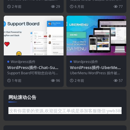
rdPress 5.3.8
包对所有28个欧盟国家的...
享插件
容发布到几个不同的社交网络。 S
2 年前
29
6 月前
77
ocial Aut...
Wordpress插件
Wordpress插件
WordPress插件-Chat–Supp
WordPress插件-UberMenu
ort Board 3.8.1–WordPres
3.8.5–WordPress Mega 菜
Support Board可帮助您自动与人
UberMenu WordPress 插件被认
s聊天GPT AI插件
工智能驱动的机器人以及与最常用
单插件
为是 WordPress 平台最强...
1 年前
96
2 年前
57
平台集成...
网站滚动公告
题或是网站没有你需要的资源,欢迎提交工单或是添加客服微信:ywb