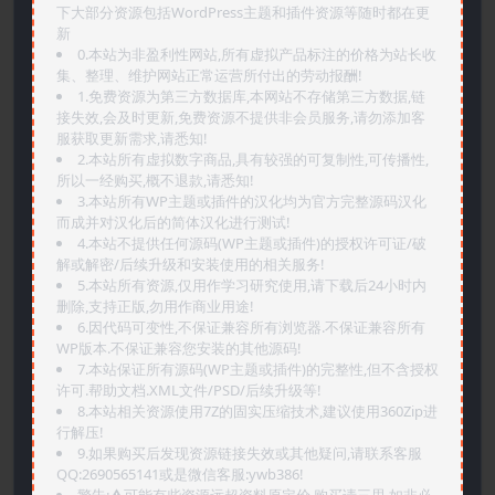
下大部分资源包括WordPress主题和插件资源等随时都在更
新
0.本站为非盈利性网站,所有虚拟产品标注的价格为站长收
集、整理、维护网站正常运营所付出的劳动报酬!
1.免费资源为第三方数据库,本网站不存储第三方数据,链
接失效,会及时更新,免费资源不提供非会员服务,请勿添加客
服获取更新需求,请悉知!
2.本站所有虚拟数字商品,具有较强的可复制性,可传播性,
所以一经购买,概不退款,请悉知!
3.本站所有WP主题或插件的汉化均为官方完整源码汉化
而成并对汉化后的简体汉化进行测试!
4.本站不提供任何源码(WP主题或插件)的授权许可证/破
解或解密/后续升级和安装使用的相关服务!
5.本站所有资源,仅用作学习研究使用,请下载后24小时内
删除,支持正版,勿用作商业用途!
6.因代码可变性,不保证兼容所有浏览器.不保证兼容所有
WP版本.不保证兼容您安装的其他源码!
7.本站保证所有源码(WP主题或插件)的完整性,但不含授权
许可.帮助文档.XML文件/PSD/后续升级等!
8.本站相关资源使用7Z的固实压缩技术,建议使用360Zip进
行解压!
9.如果购买后发现资源链接失效或其他疑问,请联系客服
QQ:2690565141或是微信客服:ywb386!