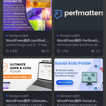
Wordpress插件
Wordpress插件
WordPress插件-Justified I
WordPress插件-Perfmatte
mage Grid 4.7.1–高级Word
rs 2.6.5-WordPress性能插
Justified Image Grid 是一个功能
Perfmatters慢速 WordPress 网站
Press画廊
强大且响应灵敏的 WordP...
件
的跳出率较高，转化率较低。p...
1 年前
76
1 月前
127
Wordpress插件
Wordpress插件
WordPress插件-Ultimate
WordPress插件-Social Aut
GDPR & CCPA CMP for Wo
o Poster 5.5.4-社交网络分
Ultimate GDPR & CCPA合规工具
社交自动海报可让您自动将所有内