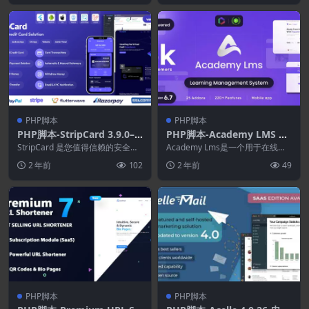
PHP脚本
PHP脚本
PHP脚本-StripCard 3.9.0–
PHP脚本-Academy LMS 6.
虚拟信用卡解决方案
7–学习管理系统
StripCard 是您值得信赖的安全在
Academy Lms是一个用于在线学
线交易虚拟信用卡解决方案，受到
习的市场脚本。 教师或讲师可以
2 年前
102
2 年前
49
AliE...
根据自己的专...
PHP脚本
PHP脚本