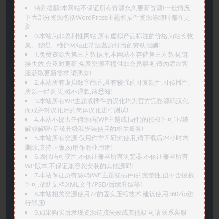
特别提醒:本网站不保证所有资源永久更新资源!一般情况
下大部分资源包括WordPress主题和插件资源等随时都在更
新
0.本站为非盈利性网站,所有虚拟产品标注的价格为站长收
集、整理、维护网站正常运营所付出的劳动报酬!
1.免费资源为第三方数据库,本网站不存储第三方数据,链
接失效,会及时更新,免费资源不提供非会员服务,请勿添加客
服获取更新需求,请悉知!
2.本站所有虚拟数字商品,具有较强的可复制性,可传播性,
所以一经购买,概不退款,请悉知!
3.本站所有WP主题或插件的汉化均为官方完整源码汉化
而成并对汉化后的简体汉化进行测试!
4.本站不提供任何源码(WP主题或插件)的授权许可证/破
解或解密/后续升级和安装使用的相关服务!
5.本站所有资源,仅用作学习研究使用,请下载后24小时内
删除,支持正版,勿用作商业用途!
6.因代码可变性,不保证兼容所有浏览器.不保证兼容所有
WP版本.不保证兼容您安装的其他源码!
7.本站保证所有源码(WP主题或插件)的完整性,但不含授权
许可.帮助文档.XML文件/PSD/后续升级等!
8.本站相关资源使用7Z的固实压缩技术,建议使用360Zip进
行解压!
9.如果购买后发现资源链接失效或其他疑问,请联系客服