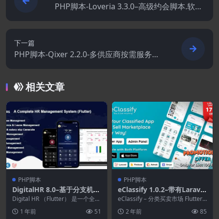
PHP脚本-Loveria 3.3.0–高级约会脚本.软件.
管理面板
下一篇
PHP脚本-Qixer 2.2.0-多供应商按需服务市
场和服务查找器
相关文章
PHP脚本
PHP脚本
DigitalHR 8.0–基于分支机构
eClassify 1.0.2–带有Laravel
的多租户HR.HRM和HRMS应
管理面板的分类买卖市场Flut
Digital HR （Flutter） 是一个全面
eClassify – 分类买卖市场 Flutter
用程序
的人力资源管理系统，旨在利用...
ter应用程序
应用程序，带有 Larav...
1 年前
51
2 年前
85