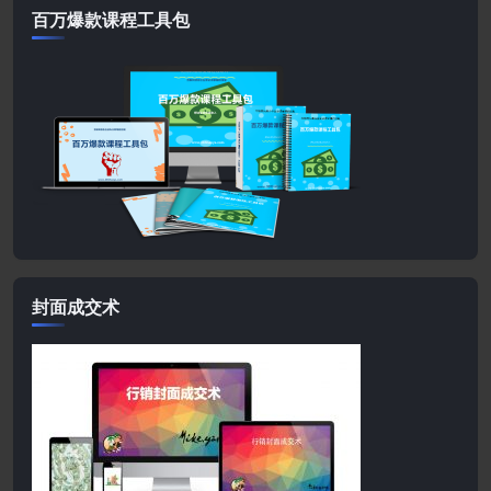
百万爆款课程工具包
封面成交术