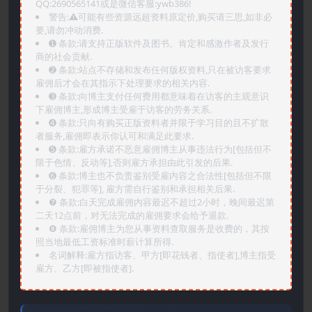
QQ:2690565141或是微信客服:ywb386!
警告:⚠️可能有些资源远超资料原定价,购买请三思,如非必
要,请勿冲动消费.
➊️ 条款:请支持正版软件及图书。肯定和感激作者及发行
商的社会贡献.
➋️ 条款:站点不存储和发布任何版权资料,只在被访客要求
雇佣后才会在其指示下处理要求的相关内容.
➌️ 条款:向博主支付任何费用都意味着在访客的主观意识
下雇佣博主,形成博主受雇于访客的劳务关系.
➍️ 条款:只向有购买正版资料者并限于学习目的且不扩散
者服务,雇佣即表示你认可和满足此要求.
➎ 条款:雇方承诺不恶意雇佣博主从事违法行为[包括但不
限于色情、反动等],否则雇方承担由此引发的后果.
➏️ 条款:博主也不负责鉴别受雇内容之合法性[包括但不限
于分裂、犯罪等], 雇方需自行鉴别和承担相关后果.
❼ 条款:白天完成雇佣内容最迟不超过2小时，晚间最迟第
二天12点前，对无法完成的雇佣要求会给予退款.
❽ 条款:雇佣博主为您从事资料查取服务是收费的，其按
照当地最低工资标准时薪计算所得.
名词解释:雇方指访客、甲方[即花钱者、指使者],博主指受
雇方、乙方[即被指使者].