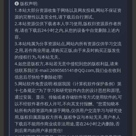
版权声明:
1.本站大部分资源收集于网络以及网友投稿,网站不保证资
源的完整性以及安全性,请下载后自行测试。
2.本站资源仅供下载者本人学习使用,版权归资源原作者所
有,请在下载后24小时之内,从您的设备中自觉删除上述内
容。
3.本站纯属为分享资源站点,网站内所有资源仅供学习交流
之用,若作商业用途,请购买正版,由于未及时购买正版发生
的侵权行为,与本站无关。
4.如您是版权方,本站若无意中侵犯到您的版权利益,请来
信联系我们E-mail:2690565141@QQ.com,我们会在收到
信息后尽快给予删除处理!
5.网站软件免责说明:根据我国《计算机软件保护条例》第
十七条规定:“为了学习和研究软件内含的设计思想和原理,
通过安装、显示、传输或者存储软件等方式使用软件的,可
以不经软件著作权人许可,不向其支付报酬。”您需知晓本
站所有内容资源均来源于网络,仅供用户交流学习与研究使
用,版权归属原版权方所有,版权争议与本站无关,用户本人
下载后不能用作商业或非法用途,需在24小时之内删除,否
则后果均由用户承担责任!