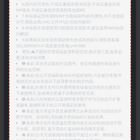
6.因代码可变性,不保证兼容所有浏览器.不保证兼容所有
WP版本.不保证兼容您安装的其他源码!
7.本站保证所有源码(WP主题或插件)的完整性,但不含授权
许可.帮助文档.XML文件/PSD/后续升级等!
8.本站相关资源使用7Z的固实压缩技术,建议使用360Zip进
行解压!
9.如果购买后发现资源链接失效或其他疑问,请联系客服
QQ:2690565141或是微信客服:ywb386!
警告:⚠️可能有些资源远超资料原定价,购买请三思,如非必
要,请勿冲动消费.
➊️ 条款:请支持正版软件及图书。肯定和感激作者及发行
商的社会贡献.
➋️ 条款:站点不存储和发布任何版权资料,只在被访客要求
雇佣后才会在其指示下处理要求的相关内容.
➌️ 条款:向博主支付任何费用都意味着在访客的主观意识
下雇佣博主,形成博主受雇于访客的劳务关系.
➍️ 条款:只向有购买正版资料者并限于学习目的且不扩散
者服务,雇佣即表示你认可和满足此要求.
➎ 条款:雇方承诺不恶意雇佣博主从事违法行为[包括但不
限于色情、反动等],否则雇方承担由此引发的后果.
➏️ 条款:博主也不负责鉴别受雇内容之合法性[包括但不限
于分裂、犯罪等], 雇方需自行鉴别和承担相关后果.
❼ 条款:白天完成雇佣内容最迟不超过2小时，晚间最迟第