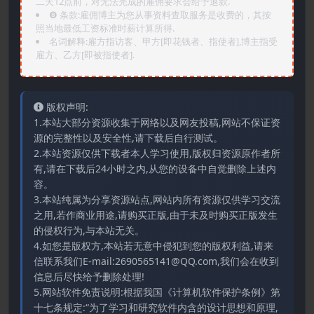
二天12点前，对无法完成的雇佣要求会给予退款.
❽ 条款:雇佣博主为您从事资料查取服务是收费的，其按
照当地最低工资标准时薪计算所得.
名词解释:雇方指访客、甲方[即花钱者、指使者],博主指受
雇方、乙方[即被指使者].
版权声明:
1.本站大部分资源收集于网络以及网友投稿,网站不保证资
源的完整性以及安全性,请下载后自行测试。
2.本站资源仅供下载者本人学习使用,版权归资源原作者所
有,请在下载后24小时之内,从您的设备中自觉删除上述内
容。
3.本站纯属为分享资源站点,网站内所有资源仅供学习交流
之用,若作商业用途,请购买正版,由于未及时购买正版发生
的侵权行为,与本站无关。
4.如您是版权方,本站若无意中侵犯到您的版权利益,请来
信联系我们E-mail:2690565141@QQ.com,我们会在收到
信息后尽快给予删除处理!
5.网站软件免责说明:根据我国《计算机软件保护条例》第
十七条规定:“为了学习和研究软件内含的设计思想和原理,