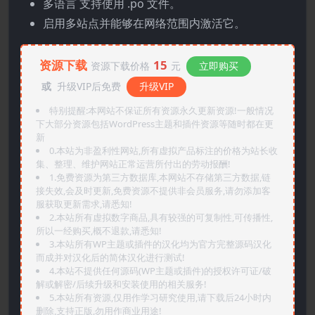
多语言 支持使用 .po 文件。
启用多站点并能够在网络范围内激活它。
资源下载
15
资源下载价格
元
立即购买
或
升级VIP后免费
升级VIP
特别提醒:本网站不保证所有资源永久更新资源!一般情况
下大部分资源包括WordPress主题和插件资源等随时都在更
新
0.本站为非盈利性网站,所有虚拟产品标注的价格为站长收
集、整理、维护网站正常运营所付出的劳动报酬!
1.免费资源为第三方数据库,本网站不存储第三方数据,链
接失效,会及时更新,免费资源不提供非会员服务,请勿添加客
服获取更新需求,请悉知!
2.本站所有虚拟数字商品,具有较强的可复制性,可传播性,
所以一经购买,概不退款,请悉知!
3.本站所有WP主题或插件的汉化均为官方完整源码汉化
而成并对汉化后的简体汉化进行测试!
4.本站不提供任何源码(WP主题或插件)的授权许可证/破
解或解密/后续升级和安装使用的相关服务!
5.本站所有资源,仅用作学习研究使用,请下载后24小时内
删除,支持正版,勿用作商业用途!