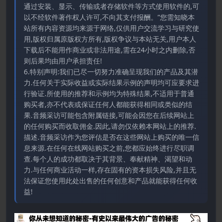
通过安装、显示、传输或者存储软件等方式使用软件的,可
以不经软件著作权人许可,不向其支付报酬。”您需知晓本
站所有内容资源均来源于网络,仅供用户交流学习与研究使
用,版权归属原版权方所有,版权争议与本站无关,用户本人
下载后不能用作商业或非法用途,需在24小时之内删除,否
则后果均由用户承担责任!
6.特别声明:我们已尽一切努力准确呈现我们的产品及其潜
力.任何关于实际收益或实际结果示例的声明均可应要求进
行验证.所使用的推荐和示例均为特殊结果,不适用于普通
购买者,亦不代表或保证任何人都能获得相同或类似的结
果.音频采访可能包含附属链接,可能会因您在后续网站上
的任何购买而收取佣金.因此,请勿仅依赖本网站上的推荐.
描述.音频采访作为您评估是否在这些网站上购买的唯一信
息来源.在任何在线网站购买之前,您都应始终进行尽职调
查.每个人的成功都取决于其背景、奉献精神、渴望和动
力.与任何商业活动一样,存在固有的资本损失风险,并且无
法保证您使用此处出售的任何创意和产品就能获得任何收
益!