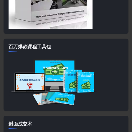
百万爆款课程工具包
封面成交术