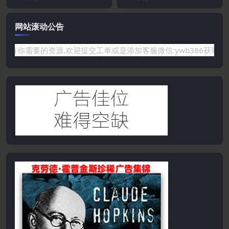
和设计反...
来的流量冲...
网站滚动公告
需要的资源,欢迎提交工单或是添加客服微信:ywb386获取帮助！