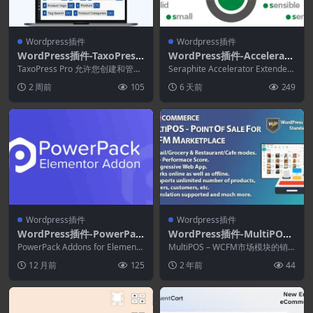
Wordpress插件
Wordpress插件
WordPress插件-TaxoPress
WordPress插件-Accelerato
Pro 3.51.0–管理WordPress
r Extended for WordPress
TaxoPress Pro 允许您创建和管理
Seraphite Accelerator Extended
分类法和术语
标签、类别和所有 WordPress...
2.29.20
提高网站的速度，以...
2 周前
105
6 天前
249
Wordpress插件
Wordpress插件
WordPress插件-PowerPac
WordPress插件-MultiPOS
k For Elements 2.12.10-Ele
2.2.0–WCFM 市场销售点.多
PowerPack Addons for Elemento
MultiPOS – WCFM市场模块的销
mentor插件
r通过自定义小部件、功...
供应商POS系统
售点允许商店所有者和 wcfm 供应
12 月前
125
2 年前
44
商...