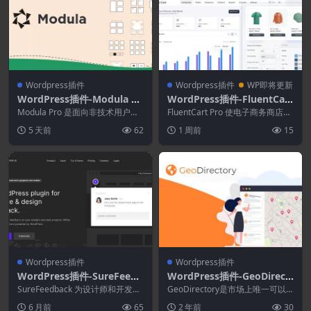
Wordpress插件
Wordpress插件
WP即将更新
WordPress插件-Modula Pr
WordPress插件-FluentCart
o 2.10.18–WordPress Galle
Pro 1.6.0–WordPress开启
Modula Pro 是面向非技术用户的
FluentCart Pro 使电子商务商店、
ry插件
WordPress Gallery 插...
电子商务新时代
插件卖家和数字产品商家能够按照
5 天前
62
1 周前
15
自己...
Wordpress插件
Wordpress插件
WordPress插件-SureFeedb
WordPress插件-GeoDirect
ack 4.9.1–与团队和客户更好
ory 2.3.8-WordPress目录插
SureFeedback 为设计师和开发人
GeoDirectory是市场上唯一可以
地协作
员组织的客户反馈是一个用于网站
件
扩展到数百万个列表并承受随之而
6 月前
65
2 年前
30