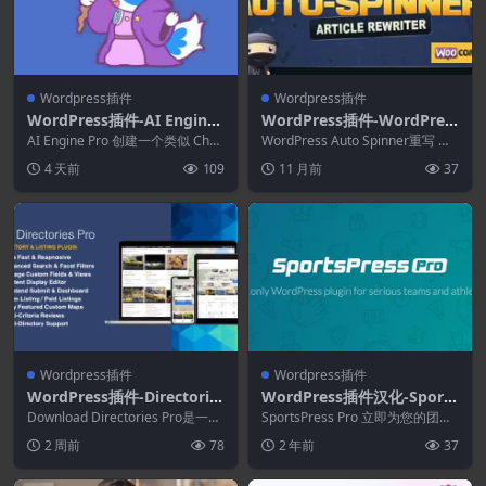
Wordpress插件
Wordpress插件
WordPress插件-AI Engine
WordPress插件-WordPres
Pro 3.7.0-ChatGPT聊天机器
s Auto Spinner 3.27.0–文章
AI Engine Pro 创建一个类似 Chat
WordPress Auto Spinner重写 Wo
人.GPT内容生成器
GPT 的聊天机器人（或许多这...
重写器
rdPress 帖子，通过...
4 天前
109
11 月前
37
Wordpress插件
Wordpress插件
WordPress插件-Directorie
WordPress插件汉化-Sports
s Pro 2.0.19-WordPress 的
Press Pro 2.7.22
Download Directories Pro是一个
SportsPress Pro 立即为您的团队
目录插件
WordPress 插件...
构建专业的数据驱动体育网站。 S
2 周前
78
2 年前
37
p...