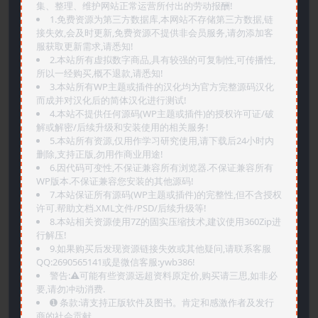
集、整理、维护网站正常运营所付出的劳动报酬!
1.免费资源为第三方数据库,本网站不存储第三方数据,链
接失效,会及时更新,免费资源不提供非会员服务,请勿添加客
服获取更新需求,请悉知!
2.本站所有虚拟数字商品,具有较强的可复制性,可传播性,
所以一经购买,概不退款,请悉知!
3.本站所有WP主题或插件的汉化均为官方完整源码汉化
而成并对汉化后的简体汉化进行测试!
4.本站不提供任何源码(WP主题或插件)的授权许可证/破
解或解密/后续升级和安装使用的相关服务!
5.本站所有资源,仅用作学习研究使用,请下载后24小时内
删除,支持正版,勿用作商业用途!
6.因代码可变性,不保证兼容所有浏览器.不保证兼容所有
WP版本.不保证兼容您安装的其他源码!
7.本站保证所有源码(WP主题或插件)的完整性,但不含授权
许可.帮助文档.XML文件/PSD/后续升级等!
8.本站相关资源使用7Z的固实压缩技术,建议使用360Zip进
行解压!
9.如果购买后发现资源链接失效或其他疑问,请联系客服
QQ:2690565141或是微信客服:ywb386!
警告:⚠️可能有些资源远超资料原定价,购买请三思,如非必
要,请勿冲动消费.
➊️ 条款:请支持正版软件及图书。肯定和感激作者及发行
商的社会贡献.