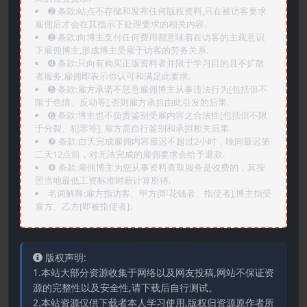
➋️ 条款:站点不存储和发布任何版权资料,只在被访客要求
雇佣后才会在其指示下处理要求的相关内容.
➌️ 条款:向博主支付任何费用都意味着在访客的主观意识
下雇佣博主,形成博主受雇于访客的劳务关系.
➍️ 条款:只向有购买正版资料者并限于学习目的且不扩散
者服务,雇佣即表示你认可和满足此要求.
➎ 条款:雇方承诺不恶意雇佣博主从事违法行为[包括但不
限于色情、反动等],否则雇方承担由此引发的后果.
➏️ 条款:博主也不负责鉴别受雇内容之合法性[包括但不限
于分裂、犯罪等], 雇方需自行鉴别和承担相关后果.
❼ 条款:白天完成雇佣内容最迟不超过2小时，晚间最迟第
二天12点前，对无法完成的雇佣要求会给予退款.
❽ 条款:雇佣博主为您从事资料查取服务是收费的，其按
照当地最低工资标准时薪计算所得.
名词解释:雇方指访客、甲方[即花钱者、指使者],博主指受
雇方、乙方[即被指使者].
版权声明:
1.本站大部分资源收集于网络以及网友投稿,网站不保证资
源的完整性以及安全性,请下载后自行测试。
2.本站资源仅供下载者本人学习使用,版权归资源原作者所