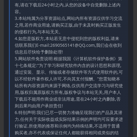
有,请在下载后24小时之内,从您的设备中自觉删除上述内
容。
3.本站纯属为分享资源站点,网站内所有资源仅供学习交流
之用,若作商业用途,请购买正版,由于未及时购买正版发生
的侵权行为,与本站无关。
4.如您是版权方,本站若无意中侵犯到您的版权利益,请来
信联系我们E-mail:2690565141@QQ.com,我们会在收到
信息后尽快给予删除处理!
5.网站软件免责说明:根据我国《计算机软件保护条例》第
十七条规定:“为了学习和研究软件内含的设计思想和原理,
通过安装、显示、传输或者存储软件等方式使用软件的,可
以不经软件著作权人许可,不向其支付报酬。”您需知晓本
站所有内容资源均来源于网络,仅供用户交流学习与研究使
用,版权归属原版权方所有,版权争议与本站无关,用户本人
下载后不能用作商业或非法用途,需在24小时之内删除,否
则后果均由用户承担责任!
6.特别声明:我们已尽一切努力准确呈现我们的产品及其潜
力.任何关于实际收益或实际结果示例的声明均可应要求进
行验证.所使用的推荐和示例均为特殊结果,不适用于普通
购买者,亦不代表或保证任何人都能获得相同或类似的结