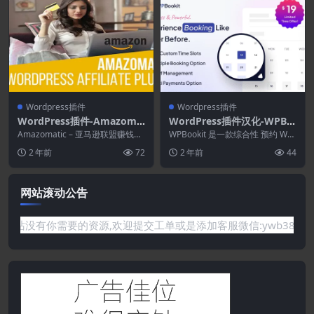
Wordpress插件
Wordpress插件
WordPress插件-Amazoma
WordPress插件汉化-WPBo
tic 2.1.8.4–适用于WordPres
okit 1.5.3–预约WordPress
Amazomatic – 亚马逊联盟赚钱生
WPBookit 是一款综合性 预约 Wor
s的Amazon Affiliate Post
成器插件是一个突破性的 推荐联
插件
dPress 插件 ，旨在简化您的预...
2 年前
72
2 年前
44
盟自动博...
导入货币生成器插件
网站滚动公告
需要的资源,欢迎提交工单或是添加客服微信:ywb386获取帮助！