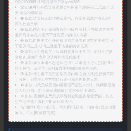
QQ:2690565141或是微信客服:ywb386!
警告:⚠️可能有些资源远超资料原定价,购买请三思,如非必
要,请勿冲动消费.
➊️ 条款:请支持正版软件及图书。肯定和感激作者及发行
商的社会贡献.
➋️ 条款:站点不存储和发布任何版权资料,只在被访客要求
雇佣后才会在其指示下处理要求的相关内容.
➌️ 条款:向博主支付任何费用都意味着在访客的主观意识
下雇佣博主,形成博主受雇于访客的劳务关系.
➍️ 条款:只向有购买正版资料者并限于学习目的且不扩散
者服务,雇佣即表示你认可和满足此要求.
➎ 条款:雇方承诺不恶意雇佣博主从事违法行为[包括但不
限于色情、反动等],否则雇方承担由此引发的后果.
➏️ 条款:博主也不负责鉴别受雇内容之合法性[包括但不限
于分裂、犯罪等], 雇方需自行鉴别和承担相关后果.
❼ 条款:白天完成雇佣内容最迟不超过2小时，晚间最迟第
二天12点前，对无法完成的雇佣要求会给予退款.
❽ 条款:雇佣博主为您从事资料查取服务是收费的，其按
照当地最低工资标准时薪计算所得.
名词解释:雇方指访客、甲方[即花钱者、指使者],博主指受
雇方、乙方[即被指使者].