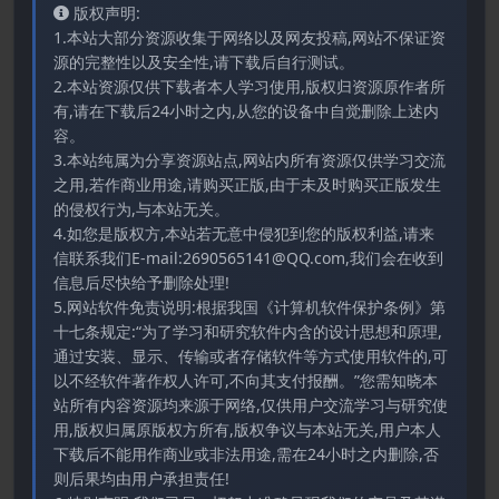
版权声明:
1.本站大部分资源收集于网络以及网友投稿,网站不保证资
源的完整性以及安全性,请下载后自行测试。
2.本站资源仅供下载者本人学习使用,版权归资源原作者所
有,请在下载后24小时之内,从您的设备中自觉删除上述内
容。
3.本站纯属为分享资源站点,网站内所有资源仅供学习交流
之用,若作商业用途,请购买正版,由于未及时购买正版发生
的侵权行为,与本站无关。
4.如您是版权方,本站若无意中侵犯到您的版权利益,请来
信联系我们E-mail:2690565141@QQ.com,我们会在收到
信息后尽快给予删除处理!
5.网站软件免责说明:根据我国《计算机软件保护条例》第
十七条规定:“为了学习和研究软件内含的设计思想和原理,
通过安装、显示、传输或者存储软件等方式使用软件的,可
以不经软件著作权人许可,不向其支付报酬。”您需知晓本
站所有内容资源均来源于网络,仅供用户交流学习与研究使
用,版权归属原版权方所有,版权争议与本站无关,用户本人
下载后不能用作商业或非法用途,需在24小时之内删除,否
则后果均由用户承担责任!