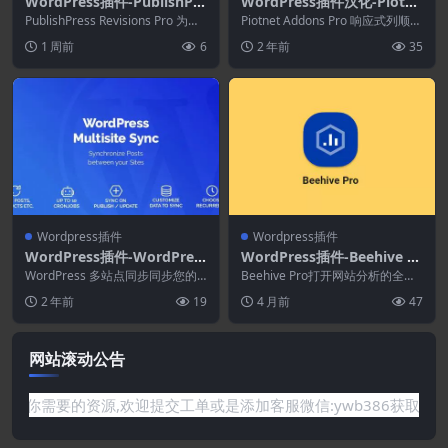
WordPress插件-PublishPre
WordPress插件汉化-Piotne
ss Revisions Pro 3.9.2
t Addons Pro For Element
PublishPress Revisions Pro 为用
Piotnet Addons Pro 响应式列顺序
户提供了一个安全的环境...
or Pro 7.1.27
绝对定位 显示内嵌块 渐变文...
1 周前
6
2 年前
35
Wordpress插件
Wordpress插件
WordPress插件-WordPres
WordPress插件-Beehive Pr
s Multisite Sync 1.1.13
o 3.5.2–分析仪表板WordPr
WordPress 多站点同步同步您的
Beehive Pro打开网站分析的全部
帖子、页面、产品等。 创建最多 1
ess插件
功能、可定制的 Google Analy...
2 年前
19
4 月前
47
0 个不...
网站滚动公告
要的资源,欢迎提交工单或是添加客服微信:ywb386获取帮助！