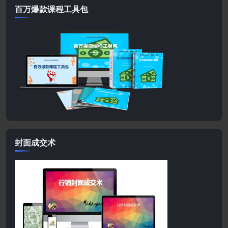
百万爆款课程工具包
封面成交术