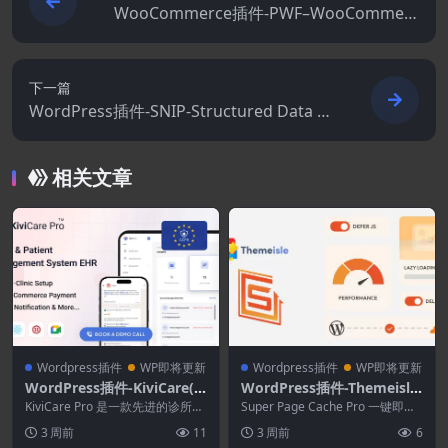
WooCommerce插件-PWF–WooCommerc
e Product Filters 1.9.9
下一篇
WordPress插件-SNIP-Structured Data Pl
ugin for WordPress 2.31.8
相关文章
Wordpress插件
WP即将更新
Wordpress插件
WP即将更新
WordPress插件-KiviCare(T
WordPress插件-Themeisle
M) Pro 4.4.1–诊所和患者管
Super Page Cache Pro 5.3.
KiviCare Pro 是一款先进的诊所和
Super Page Cache Pro 一键即可
理系统 EHR（附加组件）
患者管理系统电子病历 (EHR) 插...
2
瞬间提升您的 WordPres...
3 周前
11
3 周前
6