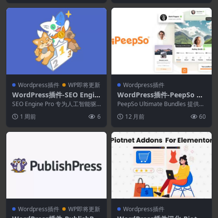
Wordpress插件
WP即将更新
Wordpress插件
WordPress插件-SEO Engin
WordPress插件-PeepSo Ul
e Pro 0.8.7
timate Bundle 7.0.6.0–用户
SEO Engine Pro 专为人工智能驱
PeepSo Ultimate Bundles 提供全
动的未来搜索而设计，在这个时
资料和社区WordPress插件
面技术支持，在有效许可证有...
1 周前
6
12 月前
60
代，聊天...
Wordpress插件
WP即将更新
Wordpress插件