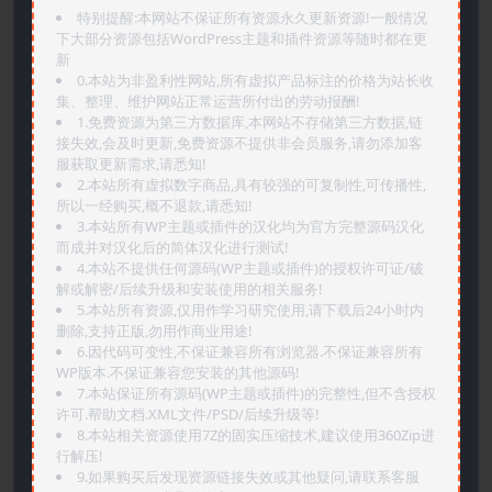
特别提醒:本网站不保证所有资源永久更新资源!一般情况
下大部分资源包括WordPress主题和插件资源等随时都在更
新
0.本站为非盈利性网站,所有虚拟产品标注的价格为站长收
集、整理、维护网站正常运营所付出的劳动报酬!
1.免费资源为第三方数据库,本网站不存储第三方数据,链
接失效,会及时更新,免费资源不提供非会员服务,请勿添加客
服获取更新需求,请悉知!
2.本站所有虚拟数字商品,具有较强的可复制性,可传播性,
所以一经购买,概不退款,请悉知!
3.本站所有WP主题或插件的汉化均为官方完整源码汉化
而成并对汉化后的简体汉化进行测试!
4.本站不提供任何源码(WP主题或插件)的授权许可证/破
解或解密/后续升级和安装使用的相关服务!
5.本站所有资源,仅用作学习研究使用,请下载后24小时内
删除,支持正版,勿用作商业用途!
6.因代码可变性,不保证兼容所有浏览器.不保证兼容所有
WP版本.不保证兼容您安装的其他源码!
7.本站保证所有源码(WP主题或插件)的完整性,但不含授权
许可.帮助文档.XML文件/PSD/后续升级等!
8.本站相关资源使用7Z的固实压缩技术,建议使用360Zip进
行解压!
9.如果购买后发现资源链接失效或其他疑问,请联系客服