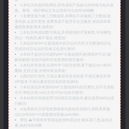
0.本站为非盈利性网站,所有虚拟产品标注的价格为站长收
集、整理、维护网站正常运营所付出的劳动报酬!
1.免费资源为第三方数据库,本网站不存储第三方数据,链
接失效,会及时更新,免费资源不提供非会员服务,请勿添加客
服获取更新需求,请悉知!
2.本站所有虚拟数字商品,具有较强的可复制性,可传播性,
所以一经购买,概不退款,请悉知!
3.本站所有WP主题或插件的汉化均为官方完整源码汉化
而成并对汉化后的简体汉化进行测试!
4.本站不提供任何源码(WP主题或插件)的授权许可证/破
解或解密/后续升级和安装使用的相关服务!
5.本站所有资源,仅用作学习研究使用,请下载后24小时内
删除,支持正版,勿用作商业用途!
6.因代码可变性,不保证兼容所有浏览器.不保证兼容所有
WP版本.不保证兼容您安装的其他源码!
7.本站保证所有源码(WP主题或插件)的完整性,但不含授权
许可.帮助文档.XML文件/PSD/后续升级等!
8.本站相关资源使用7Z的固实压缩技术,建议使用360Zip进
行解压!
9.如果购买后发现资源链接失效或其他疑问,请联系客服
QQ:2690565141或是微信客服:ywb386!
警告:⚠️可能有些资源远超资料原定价,购买请三思,如非必
要,请勿冲动消费.