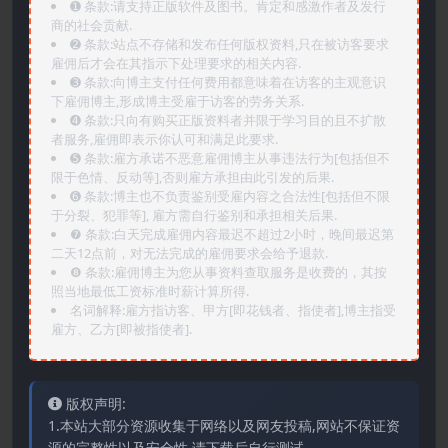
➊️ 条款:请支持正版软件及图书。肯定和感激作者及发行
商的社会贡献.
➋️ 条款:站点不存储和发布任何版权资料,只在被访客要求
雇佣后才会在其指示下处理要求的相关内容.
➌️ 条款:向博主支付任何费用都意味着在访客的主观意识
下雇佣博主,形成博主受雇于访客的劳务关系.
➍️ 条款:只向有购买正版资料者并限于学习目的且不扩散
者服务,雇佣即表示你认可和满足此要求.
➎ 条款:雇方承诺不恶意雇佣博主从事违法行为[包括但不
限于色情、反动等],否则雇方承担由此引发的后果.
➏️ 条款:博主也不负责鉴别受雇内容之合法性[包括但不限
于分裂、犯罪等], 雇方需自行鉴别和承担相关后果.
❼ 条款:白天完成雇佣内容最迟不超过2小时，晚间最迟第
二天12点前，对无法完成的雇佣要求会给予退款.
❽ 条款:雇佣博主为您从事资料查取服务是收费的，其按
照当地最低工资标准时薪计算所得.
名词解释:雇方指访客、甲方[即花钱者、指使者],博主指受
雇方、乙方[即被指使者].
版权声明:
1.本站大部分资源收集于网络以及网友投稿,网站不保证资
源的完整性以及安全性,请下载后自行测试。