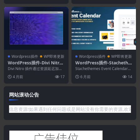
Wordpress插件
WP即将更新
Wordpress插件
WP即将更新
WordPress插件-Divi Nitro
WordPress插件-Stachethe
4.0.0
mes Event Calendar 5.4.1–
Divi Nitro 插件通过资源延迟加
Stachethemes Event Calendar
载、压缩和缓存来优化加载速度。
WordPress活动日历插件
插件注重易用性和全面的活...
4 月前
17
6 月前
14
探索其高级...
网站滚动公告
铺获取各种信息资源!如果遇到任何问题或是网站没有你需要的资源,欢