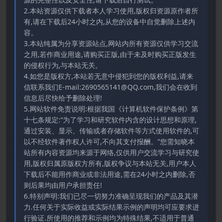
2.本站资源仅供下载者本人学习使用,版权归资源原作者所
有,请在下载后24小时之内,从您的设备中自觉删除上述内
容。
3.本站纯属为分享资源站点,网站内所有资源仅供学习交流
之用,若作商业用途,请购买正版,由于未及时购买正版发生
的侵权行为,与本站无关。
4.如您是版权方,本站若无意中侵犯到您的版权利益,请来
信联系我们E-mail:2690565141@QQ.com,我们会在收到
信息后尽快给予删除处理!
5.网站软件免责说明:根据我国《计算机软件保护条例》第
十七条规定:“为了学习和研究软件内含的设计思想和原理,
通过安装、显示、传输或者存储软件等方式使用软件的,可
以不经软件著作权人许可,不向其支付报酬。”您需知晓本
站所有内容资源均来源于网络,仅供用户交流学习与研究使
用,版权归属原版权方所有,版权争议与本站无关,用户本人
下载后不能用作商业或非法用途,需在24小时之内删除,否
则后果均由用户承担责任!
6.特别声明:我们已尽一切努力准确呈现我们的产品及其潜
力.任何关于实际收益或实际结果示例的声明均可应要求进
行验证.所使用的推荐和示例均为特殊结果,不适用于普通