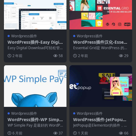
Wordpress插件
Wordpress插件
WordPress插件-Easy Digit
WordPress插件汉化-Essent
al Downloads Addons(Eas
ial Grid 3.1.2.1–Gallery Wo
Easy Digital Download可轻松管
Essential Grid是 WordPress 的高
y Digital Downloads拓展)
理其商店并销售从电子书到 Wo...
rdPress插件
级插件，可让您在高度可定...
2 年前
58
2 年前
29
Wordpress插件
Wordpress插件
WordPress插件-WP Simple
WordPress插件-JetPopup
Pay Pro 4.16.1–WordPress
2.2.2–适用于Elementor的W
WP Simple Pay 是最好的 WordPr
JetPopup是Elementor的插件，允
的Stripe支付插件
ess Stripe 支付表单...
ordPress弹出窗口构建器
许创建不同主题的弹出模板并为它
6 月前
37
1 天前
66
们设...