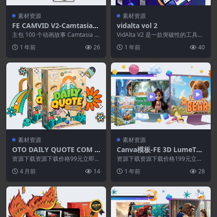
素材资源
素材资源
FE CAMVID V2-Camtasia模
vidalta vol 2
板库
主包 100 个动画故事 Camtasia 模
VidAlta V2 是一款突破性的工具，
板，随时可用 100 个可立即使用...
它使用 PowerPoint 模板 创...
1 年前
26
1 年前
40
素材资源
素材资源
OTO DAILY QUOTE COM –
Canva模板-FE 3D LumeTal
Customer Portal
es
资源下载资源下载价格99元立即购
资源下载资源下载价格199元立即
买特别提醒:本网站不保证所有资
购买特别提醒:本网站不保证所有
4 月前
14
1 年前
28
源永久更新资源!一...
资源永久更新资源!...