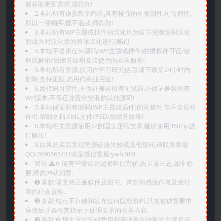
服获取更新需求,请悉知!
2.本站所有虚拟数字商品,具有较强的可复制性,可传播性,
所以一经购买,概不退款,请悉知!
3.本站所有WP主题或插件的汉化均为官方完整源码汉化
而成并对汉化后的简体汉化进行测试!
4.本站不提供任何源码(WP主题或插件)的授权许可证/破
解或解密/后续升级和安装使用的相关服务!
5.本站所有资源,仅用作学习研究使用,请下载后24小时内
删除,支持正版,勿用作商业用途!
6.因代码可变性,不保证兼容所有浏览器.不保证兼容所有
WP版本.不保证兼容您安装的其他源码!
7.本站保证所有源码(WP主题或插件)的完整性,但不含授权
许可.帮助文档.XML文件/PSD/后续升级等!
8.本站相关资源使用7Z的固实压缩技术,建议使用360Zip进
行解压!
9.如果购买后发现资源链接失效或其他疑问,请联系客服
QQ:2690565141或是微信客服:ywb386!
警告:⚠️可能有些资源远超资料原定价,购买请三思,如非必
要,请勿冲动消费.
➊️ 条款:请支持正版软件及图书。肯定和感激作者及发行
商的社会贡献.
➋️ 条款:站点不存储和发布任何版权资料,只在被访客要求
雇佣后才会在其指示下处理要求的相关内容.
➌️ 条款:向博主支付任何费用都意味着在访客的主观意识