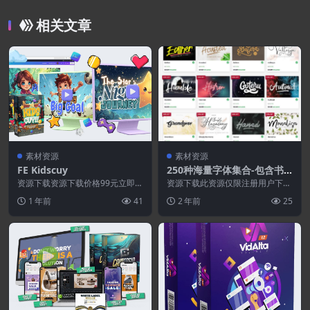
相关文章
素材资源
素材资源
FE Kidscuy
250种海量字体集合-包含书
法,衬线,无衬线,卡通,手写等
资源下载资源下载价格99元立即购
资源下载此资源仅限注册用户下
买特别提醒:本网站不保证所有资
字体
载，请先登录特别提醒:本网站不
1 年前
41
2 年前
25
源永久更新资源!一...
保证所有资源永久更新资...