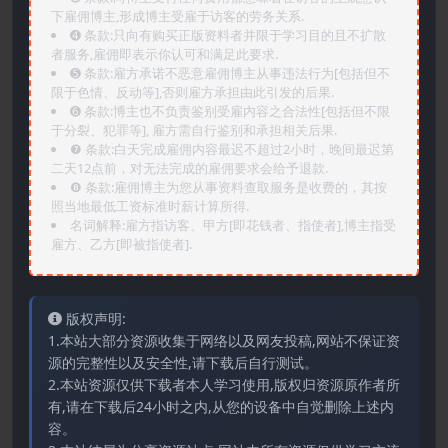
下雇佣博主,形成博主受雇于访客的劳务关系.
➍️ 条款:只向有购买正版资料者并限于学习目的且不扩散
者服务,雇佣即表示你认可和满足此要求.
➎ 条款:雇方承诺不恶意雇佣博主从事违法行为[包括但不
限于色情、反动等],否则雇方承担由此引发的后果.
➏️ 条款:博主也不负责鉴别受雇内容之合法性[包括但不限
于分裂、犯罪等], 雇方需自行鉴别和承担相关后果.
❼ 条款:白天完成雇佣内容最迟不超过2小时，晚间最迟第
二天12点前，对无法完成的雇佣要求会给予退款.
❽ 条款:雇佣博主为您从事资料查取服务是收费的，其按
照当地最低工资标准时薪计算所得.
名词解释:雇方指访客、甲方[即花钱者、指使者],博主指受
雇方、乙方[即被指使者].
版权声明:
1.本站大部分资源收集于网络以及网友投稿,网站不保证资
源的完整性以及安全性,请下载后自行测试。
2.本站资源仅供下载者本人学习使用,版权归资源原作者所
有,请在下载后24小时之内,从您的设备中自觉删除上述内
容。