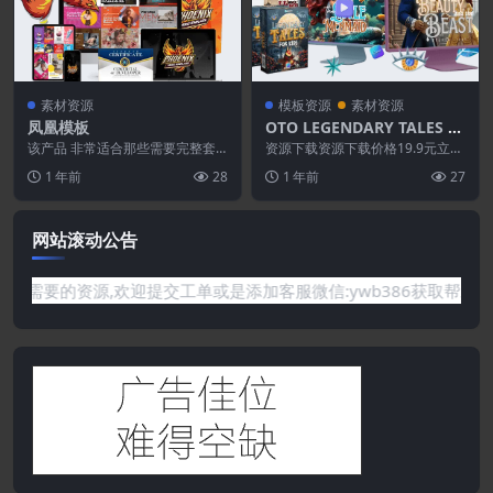
素材资源
模板资源
素材资源
凤凰模板
OTO LEGENDARY TALES W
L
该产品 非常适合那些需要完整套
资源下载资源下载价格19.9元立即
件 来制作易于销售的宣传视频和
购买 或 &n...
1 年前
28
1 年前
27
图形的人！ 以下是您...
网站滚动公告
你需要的资源,欢迎提交工单或是添加客服微信:ywb386获取帮助