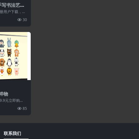
手写书法艺术
S字体大全
册用户下载，请
站不保证所有资源
30
祥物
.9元立即购
85
联系我们