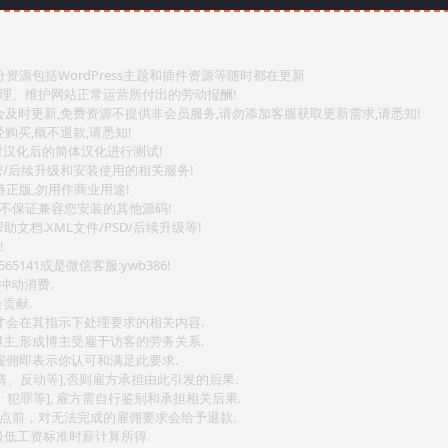
源包括WordPress主题和插件资源等随时都在更新
整理、维护网站正常运营所付出的劳动报酬!
会及时更新,免费资源不提供非会员服务,请勿添加客服获取更新需求,请悉知!
购买,概不退款,请悉知!
对汉化后的简体汉化进行测试!
密/后续升级和安装使用的相关服务!
持正版,勿用作商业用途!
.不保证兼容您安装的其他源码!
文档.XML文件/PSD/后续升级等!
!
141或是微信客服:ywb386!
冲动消费.
贡献.
后才会在其指示下处理要求的相关内容.
博主,形成博主受雇于访客的劳务关系.
,雇佣即表示你认可和满足此要求.
情、反动等],否则雇方承担由此引发的后果.
、犯罪等], 雇方需自行鉴别和承担相关后果.
2点前，对无法完成的雇佣要求会给予退款.
最低工资标准时薪计算所得.