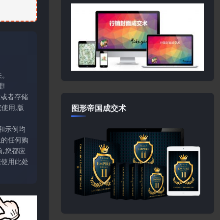
关。
!
输或者存储
使用,版
图形帝国成交术
和示例均
上的任何购
,您都应
您使用此处