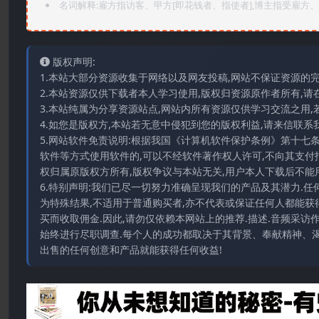
名词解释:雇方指访客、甲方[即花钱者、指使者],博主指受雇方、乙
版权声明:
1.本站大部分资源收集于网络以及网友投稿,网站不保证资源的
2.本站资源仅供下载者本人学习使用,版权归资源原作者所有,请
3.本站纯属为分享资源站点,网站内所有资源仅供学习交流之用,
4.如您是版权方,本站若无意中侵犯到您的版权利益,请来信联系我们E-
5.网站软件免责说明:根据我国《计算机软件保护条例》第十七
软件等方式使用软件的,可以不经软件著作权人许可,不向其支付
权归属原版权方所有,版权争议与本站无关,用户本人下载后不能用
6.特别声明:我们已尽一切努力准确呈现我们的产品及其潜力.
为特殊结果,不适用于普通购买者,亦不代表或保证任何人都能获
买而收取佣金.因此,请勿仅依赖本网站上的推荐.描述.音频采
始终进行尽职调查.每个人的成功都取决于其背景、奉献精神、渴
出售的任何创意和产品就能获得任何收益!