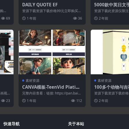
DAILY QUOTE EF
5000款中英日文
字体包字库合集P
即购
资源下载资源下载价格99元立即购买特
资源下载此资源仅限注
别提醒:本网站不保证所有资源永久更新
先登录特别提醒:本网
69
1 年前
36
2 年前
资源!一...
永久更新资...
素材资源
素材资源
CANVA模板-TeenVid Platinu
100多个动物与吉
m Edition[OTO TeenVid V2]
动画视
完整内容查看：链接: https://pan.baid
资源下载资源下载价格9
。 1
u.com/s/1_joB...
买 或 &nb...
23
1 年前
112
2 年前
快速导航
关于本站