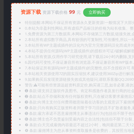
资源下载
99
资源下载价格
元
立即购买
特别提醒:本网站不保证所有资源永久更新资源!一般情况下大部分资
0.本站为非盈利性网站,所有虚拟产品标注的价格为站长收集、
1.免费资源为第三方数据库,本网站不存储第三方数据,链接失效,
2.本站所有虚拟数字商品,具有较强的可复制性,可传播性,所以一经
3.本站所有WP主题或插件的汉化均为官方完整源码汉化而成并
4.本站不提供任何源码(WP主题或插件)的授权许可证/破解或解
5.本站所有资源,仅用作学习研究使用,请下载后24小时内删除,支
6.因代码可变性,不保证兼容所有浏览器.不保证兼容所有WP版本
7.本站保证所有源码(WP主题或插件)的完整性,但不含授权许可.帮助
8.本站相关资源使用7Z的固实压缩技术,建议使用360Zip进行解压
9.如果购买后发现资源链接失效或其他疑问,请联系客服QQ:2690565
警告:⚠️可能有些资源远超资料原定价,购买请三思,如非必要,请勿
➊️ 条款:请支持正版软件及图书。肯定和感激作者及发行商的社会
➋️ 条款:站点不存储和发布任何版权资料,只在被访客要求雇佣
➌️ 条款:向博主支付任何费用都意味着在访客的主观意识下雇佣
➍️ 条款:只向有购买正版资料者并限于学习目的且不扩散者服务
➎ 条款:雇方承诺不恶意雇佣博主从事违法行为[包括但不限于色
➏️ 条款:博主也不负责鉴别受雇内容之合法性[包括但不限于分裂
❼ 条款:白天完成雇佣内容最迟不超过2小时，晚间最迟第二天1
❽ 条款:雇佣博主为您从事资料查取服务是收费的，其按照当地