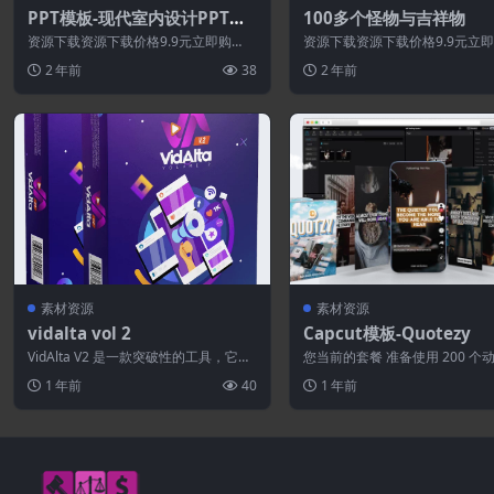
PPT模板-现代室内设计PPT模
100多个怪物与吉祥物
板
资源下载资源下载价格9.9元立即购
资源下载资源下载价格9.9元立
买 或 &nb...
买 或 &nb...
2 年前
38
2 年前
素材资源
素材资源
vidalta vol 2
Capcut模板-Quotezy
VidAlta V2 是一款突破性的工具，它使
您当前的套餐 准备使用 200 个
用 PowerPoint 模板 创...
频引语。 包括入场报价的语音报价
1 年前
40
1 年前
0...